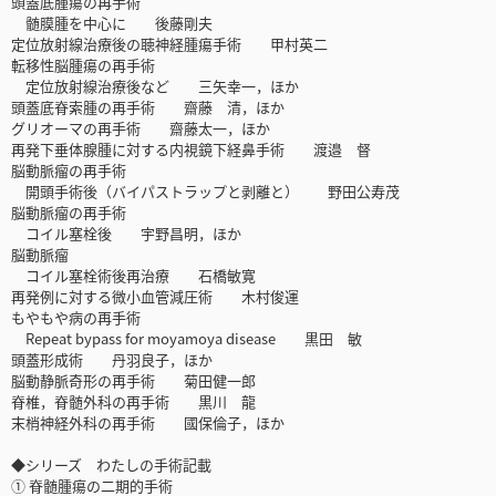
頭蓋底腫瘍の再手術
髄膜腫を中心に 後藤剛夫
定位放射線治療後の聴神経腫瘍手術 甲村英二
転移性脳腫瘍の再手術
定位放射線治療後など 三矢幸一，ほか
頭蓋底脊索腫の再手術 齋藤 清，ほか
グリオーマの再手術 齋藤太一，ほか
再発下垂体腺腫に対する内視鏡下経鼻手術 渡邉 督
脳動脈瘤の再手術
開頭手術後（バイパストラップと剥離と） 野田公寿茂
脳動脈瘤の再手術
コイル塞栓後 宇野昌明，ほか
脳動脈瘤
コイル塞栓術後再治療 石橋敏寛
再発例に対する微小血管減圧術 木村俊運
もやもや病の再手術
Repeat bypass for moyamoya disease 黒田 敏
頭蓋形成術 丹羽良子，ほか
脳動静脈奇形の再手術 菊田健一郎
脊椎，脊髄外科の再手術 黒川 龍
末梢神経外科の再手術 國保倫子，ほか
◆シリーズ わたしの手術記載
① 脊髄腫瘍の二期的手術