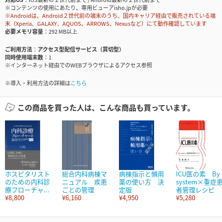
※コンテンツの使用にあたり、専用ビューアisho.jpが必要
※Androidは、Android２世代前の端末のうち、国内キャリア経由で販売されている端
末（Xperia、GALAXY、AQUOS、ARROWS、Nexusなど）にて動作確認しています
必要メモリ容量
292 MB以上
ご利用方法
アクセス型配信サービス（買切型）
同時使用端末数
1
※インターネット経由でのWEBブラウザによるアクセス参照
※導入・利用方法の詳細は
こちら
この商品を買った人は、こんな商品も買っています。
ホスピタリスト
総合内科病棟マ
病棟指示と頻用
ICU医の素 By
のための内科診
ニュアル 疾患
薬の使い方 決
system×重症
療フローチャ...
ごとの管理
定版
者管理レシピ
¥8,800
¥6,160
¥4,950
¥5,280