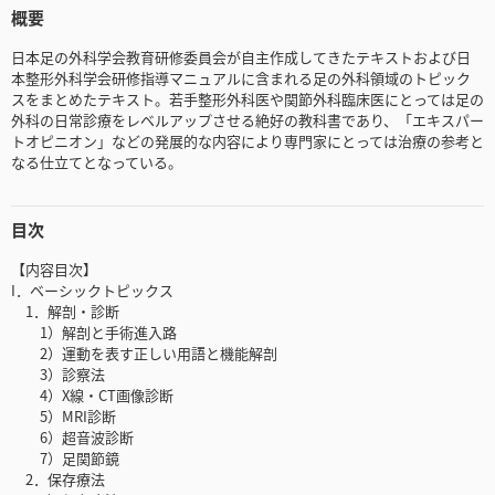
概要
日本足の外科学会教育研修委員会が自主作成してきたテキストおよび日
本整形外科学会研修指導マニュアルに含まれる足の外科領域のトピック
スをまとめたテキスト。若手整形外科医や関節外科臨床医にとっては足の
外科の日常診療をレベルアップさせる絶好の教科書であり、「エキスパー
トオピニオン」などの発展的な内容により専門家にとっては治療の参考と
なる仕立てとなっている。
目次
【内容目次】
I．ベーシックトピックス
1．解剖・診断
1）解剖と手術進入路
2）運動を表す正しい用語と機能解剖
3）診察法
4）X線・CT画像診断
5）MRI診断
6）超音波診断
7）足関節鏡
2．保存療法