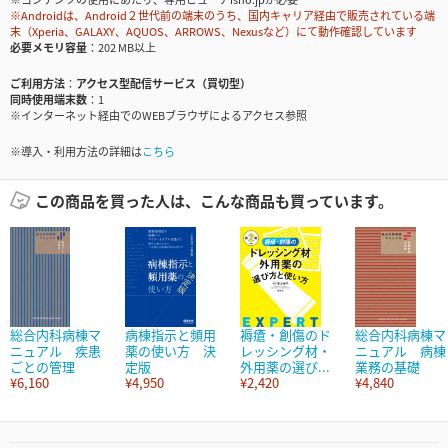
※Androidは、Android２世代前の端末のうち、国内キャリア経由で販売されている端
末（Xperia、GALAXY、AQUOS、ARROWS、Nexusなど）にて動作確認しています
必要メモリ容量
202 MB以上
ご利用方法
アクセス型配信サービス（買切型）
同時使用端末数
1
※インターネット経由でのWEBブラウザによるアクセス参照
※導入・利用方法の詳細は
こちら
この商品を買った人は、こんな商品も買っています。
総合内科病棟マ
病棟指示と頻用
褥瘡・創傷のド
総合内科病棟マ
ニュアル 疾患
薬の使い方 決
レッシング材・
ニュアル 病棟
ごとの管理
定版
外用薬の選び...
業務の基礎
¥6,160
¥4,950
¥2,420
¥4,840