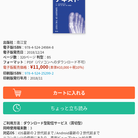
出版社
南江堂
電子版ISBN
978-4-524-24984-8
電子版発売日
2018/12/24
ページ数
320ページ
判型
B5
フォーマット
PDF（パソコンへのダウンロード不可）
¥11,000
電子版販売価格：
(本体¥10,000＋税10％)
印刷版ISBN
978-4-524-25299-2
印刷版発行年月
2018/11
カートに入れる
ちょっと立ち読み
ご利用方法
ダウンロード型配信サービス（買切型）
同時使用端末数
3
対応OS
iOS最新の２世代前まで / Android最新の２世代前まで
※コンテンツの使用にあたり、専用ビューアisho.jpが必要