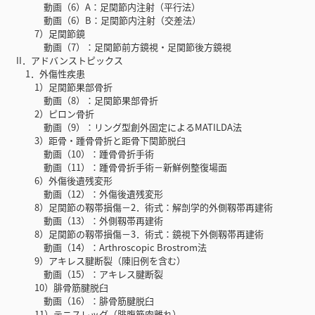
動画（6）A：足関節内注射（平行法）
動画（6）B：足関節内注射（交差法）
7）足関節鏡
動画（7）：足関節前方鏡視・足関節後方鏡視
II．アドバンストピックス
1．外傷性疾患
1）足関節果部骨折
動画（8）：足関節果部骨折
2）ピロン骨折
動画（9）：リング型創外固定によるMATILDA法
3）距骨・踵骨骨折と距骨下関節脱臼
動画（10）：踵骨骨折手術
動画（11）：踵骨骨折手術－新鮮例整復場面
6）外傷後遺残変形
動画（12）：外傷後遺残変形
8）足関節の靱帯損傷－2．術式：解剖学的外側靱帯再建術
動画（13）：外側靱帯再建術
8）足関節の靱帯損傷－3．術式：鏡視下外側靱帯再建術
動画（14）：Arthroscopic Brostrom法
9）アキレス腱断裂（陳旧例を含む）
動画（15）：アキレス腱断裂
10）腓骨筋腱脱臼
動画（16）：腓骨筋腱脱臼
11）テニスレッグ（腓腹筋肉離れ）