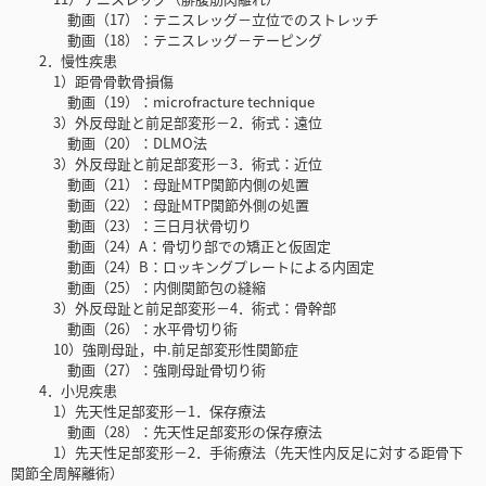
動画（17）：テニスレッグ－立位でのストレッチ
動画（18）：テニスレッグ－テーピング
2．慢性疾患
1）距骨骨軟骨損傷
動画（19）：microfracture technique
3）外反母趾と前足部変形－2．術式：遠位
動画（20）：DLMO法
3）外反母趾と前足部変形－3．術式：近位
動画（21）：母趾MTP関節内側の処置
動画（22）：母趾MTP関節外側の処置
動画（23）：三日月状骨切り
動画（24）A：骨切り部での矯正と仮固定
動画（24）B：ロッキングプレートによる内固定
動画（25）：内側関節包の縫縮
3）外反母趾と前足部変形－4．術式：骨幹部
動画（26）：水平骨切り術
10）強剛母趾，中.前足部変形性関節症
動画（27）：強剛母趾骨切り術
4．小児疾患
1）先天性足部変形－1．保存療法
動画（28）：先天性足部変形の保存療法
1）先天性足部変形－2．手術療法（先天性内反足に対する距骨下
関節全周解離術）