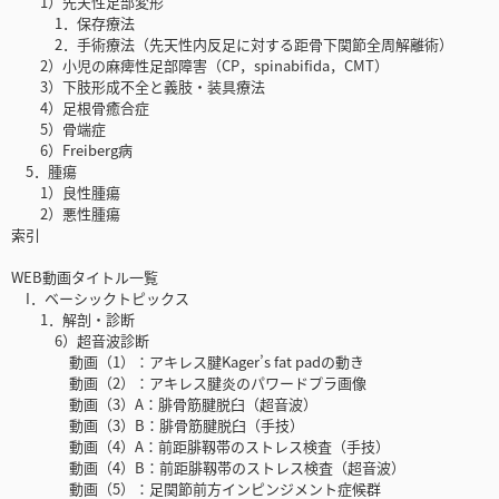
1）先天性足部変形
1．保存療法
2．手術療法（先天性内反足に対する距骨下関節全周解離術）
2）小児の麻痺性足部障害（CP，spinabifida，CMT）
3）下肢形成不全と義肢・装具療法
4）足根骨癒合症
5）骨端症
6）Freiberg病
5．腫瘍
1）良性腫瘍
2）悪性腫瘍
索引
WEB動画タイトル一覧
I．ベーシックトピックス
1．解剖・診断
6）超音波診断
動画（1）：アキレス腱Kager’s fat padの動き
動画（2）：アキレス腱炎のパワードプラ画像
動画（3）A：腓骨筋腱脱臼（超音波）
動画（3）B：腓骨筋腱脱臼（手技）
動画（4）A：前距腓靱帯のストレス検査（手技）
動画（4）B：前距腓靱帯のストレス検査（超音波）
動画（5）：足関節前方インピンジメント症候群