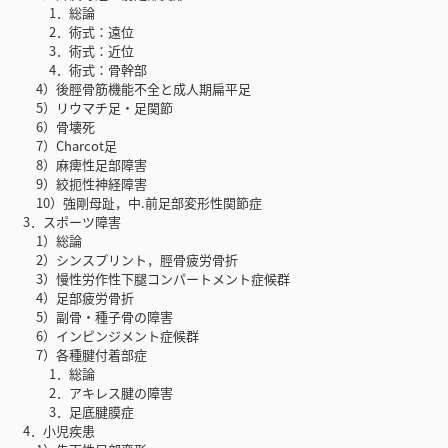
1．総論
2．術式：遠位
3．術式：近位
4．術式：骨幹部
4）後脛骨筋機能不全と成人期扁平足
5）リウマチ足・足関節
6）骨壊死
7）Charcot足
8）麻痺性足部障害
9）絞扼性神経障害
10）強剛母趾，中.前足部変形性関節症
3．スポーツ障害
1）総論
2）シンスプリント，脛骨疲労骨折
3）慢性労作性下腿コンパートメント症候群
4）足部疲労骨折
5）副骨・種子骨の障害
6）インピンジメント症候群
7）各種腱付着部症
1．総論
2．アキレス腱の障害
3．足底腱膜症
4．小児疾患