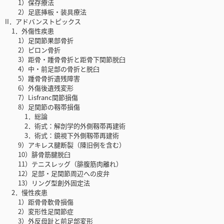
1）保存療法
2）足底挿板・装具療法
II．アドバンストピックス
1．外傷性疾患
1）足関節果部骨折
2）ピロン骨折
3）距骨・踵骨骨折と距骨下関節脱臼
4）中・前足部の骨折と脱臼
5）踵骨骨折遺残障害
6）外傷後遺残変形
7）Lisfranc関節損傷
8）足関節の靱帯損傷
1．総論
2．術式：解剖学的外側靱帯再建術
3．術式：鏡視下外側靱帯再建術
9）アキレス腱断裂（陳旧例を含む）
10）腓骨筋腱脱臼
11）テニスレッグ（腓腹筋肉離れ）
12）足部・足関節周辺への皮弁
13）リング型創外固定法
2．慢性疾患
1）距骨骨軟骨損傷
2）変形性足関節症
3）外反母趾と前足部変形