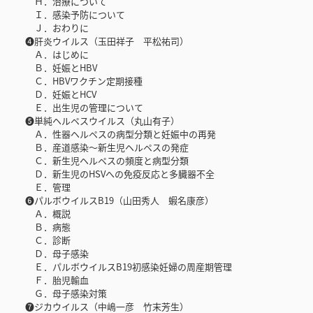
Ｈ．治療について
Ｉ．感染予防について
Ｊ．おわりに
❹肝炎ウイルス（玉田祥子 平松祐司）
Ａ．はじめに
Ｂ．妊娠とHBV
Ｃ．HBVワクチン定期接種
Ｄ．妊娠とHCV
Ｅ．出生児の管理について
❺単純ヘルペスウイルス（丸山有子）
Ａ．性器ヘルペスの病型分類と妊娠中の再発
Ｂ．産道感染〜新生児ヘルペスの発症
Ｃ．新生児ヘルペスの頻度と病型分類
Ｄ．新生児のHSVへの免疫反応と多臓器不全
Ｅ．管理
❻パルボウイルスB19（山田秀人 蝦名康彦）
Ａ．概説
Ｂ．病態
Ｃ．診断
Ｄ．母子感染
Ｅ．パルボウイルスB19初感染妊婦の周産期管理
Ｆ．胎児輸血
Ｇ．母子感染対策
❼ジカウイルス（中嶋一彦 竹末芳生）