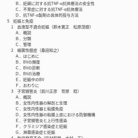
Ｂ．妊婦に対する抗TNF-α抗体療法の安全性
Ｃ．不育症に対する抗TNF-α抗体療法
Ｄ．抗TNF-α製剤の具体的投与方法
5 妊娠と免疫
1 血液型不適合妊娠（鈴木寛正 松原茂樹）
Ａ．概説
Ｂ．分類
Ｃ．管理
2 細菌性腟症（桑田知之）
Ａ．はじめに
Ｂ．BVの頻度
Ｃ．BVの診断
Ｄ．BVの治療
Ｅ．妊娠中のBV
Ｆ．おわりに
3 子宮頸管炎（前川正彦 苛原 稔）
Ａ．概説
Ｂ．女性内性器の解剖と生理
Ｃ．女性内性器と粘膜免疫
Ｄ．女性内性器の粘膜上皮における防御機構
Ｅ．子宮頸管炎と上行性感染
Ｆ．クラミジア感染症と妊娠
Ｇ．淋菌感染症と妊娠
4 胎児発育不全（味村和哉 木村 正）