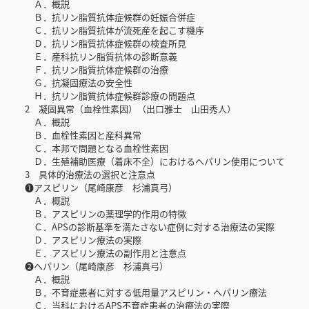
Ａ．概説
Ｂ．抗リン脂質抗体症候群の妊娠合併症
Ｃ．抗リン脂質抗体が流死産を起こす機序
Ｄ．抗リン脂質抗体症候群の検査所見
Ｅ．産科抗リン脂質抗体の診断意義
Ｆ．抗リン脂質抗体症候群の治療
Ｇ．抗凝固療法の安全性
Ｈ．抗リン脂質抗体症候群診療の問題点
2 凝固異常（血栓性素因）（出口雅士 山田秀人）
Ａ．概説
Ｂ．血栓性素因と産科異常
Ｃ．本邦で問題となる血栓性素因
Ｄ．生殖補助医療（着床不全）におけるヘパリン使用について
3 具体的治療法の選択と注意点
❶アスピリン（尾崎康彦 杉浦真弓）
Ａ．概説
Ｂ．アスピリンの薬理学的作用の特徴
Ｃ．APSの診断基準を満たさない症例に対する治療法の実際
Ｄ．アスピリン療法の実際
Ｅ．アスピリン療法の副作用と注意点
❷ヘパリン（尾崎康彦 杉浦真弓）
Ａ．概説
Ｂ．不育症患者に対する低用量アスピリン・ヘパリン療法
Ｃ．当科におけるAPS不育症患者の治療法の実際