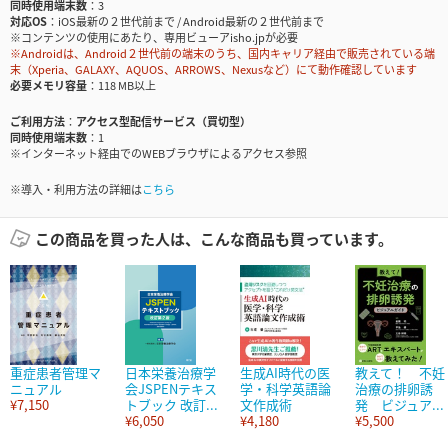
同時使用端末数
3
対応OS
iOS最新の２世代前まで / Android最新の２世代前まで
※コンテンツの使用にあたり、専用ビューアisho.jpが必要
※Androidは、Android２世代前の端末のうち、国内キャリア経由で販売されている端
末（Xperia、GALAXY、AQUOS、ARROWS、Nexusなど）にて動作確認しています
必要メモリ容量
118 MB以上
ご利用方法
アクセス型配信サービス（買切型）
同時使用端末数
1
※インターネット経由でのWEBブラウザによるアクセス参照
※導入・利用方法の詳細は
こちら
この商品を買った人は、こんな商品も買っています。
重症患者管理マ
日本栄養治療学
生成AI時代の医
教えて！ 不妊
ニュアル
会JSPENテキス
学・科学英語論
治療の排卵誘
¥7,150
トブック 改訂...
文作成術
発 ビジュア...
¥6,050
¥4,180
¥5,500