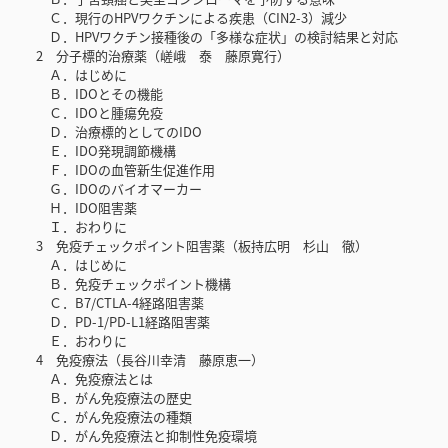
Ｃ．現行のHPVワクチンによる疾患（CIN2-3）減少
Ｄ．HPVワクチン接種後の「多様な症状」の検討結果と対応
2 分子標的治療薬（嵯峨 泰 藤原寛行）
Ａ．はじめに
Ｂ．IDOとその機能
Ｃ．IDOと腫瘍免疫
Ｄ．治療標的としてのIDO
Ｅ．IDO発現調節機構
Ｆ．IDOの血管新生促進作用
Ｇ．IDOのバイオマーカー
Ｈ．IDO阻害薬
Ｉ．おわりに
3 免疫チェックポイント阻害薬（板持広明 杉山 徹）
Ａ．はじめに
Ｂ．免疫チェックポイント機構
Ｃ．B7/CTLA-4経路阻害薬
Ｄ．PD-1/PD-L1経路阻害薬
Ｅ．おわりに
4 免疫療法（長谷川幸清 藤原恵一）
Ａ．免疫療法とは
Ｂ．がん免疫療法の歴史
Ｃ．がん免疫療法の種類
Ｄ．がん免疫療法と抑制性免疫環境