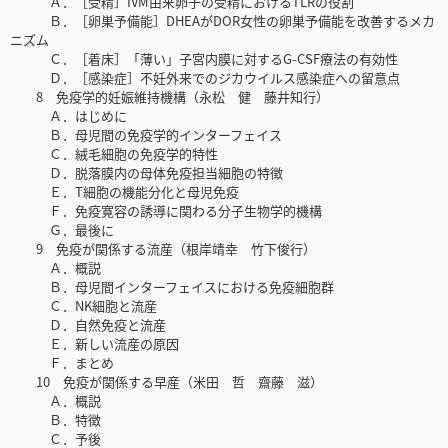
Ａ．［受精］IVM由来卵子の受精におけるTLRの役割
Ｂ．［卵巣予備能］DHEAがDOR女性の卵巣予備能を改善するメカ
ニズム
Ｃ．［着床］「薄い」子宮内膜に対するG-CSF療法の有効性
Ｄ．［感染症］不妊外来でのジカウイルス感染症への留意点
8 免疫学的妊娠維持機構（永松 健 藤井知行）
Ａ．はじめに
Ｂ．母児間の免疫学的インターフェイス
Ｃ．絨毛細胞の免疫学的特性
Ｄ．脱落膜内の母体免疫担当細胞の特徴
Ｅ．T細胞の機能分化と母児免疫
Ｆ．免疫寛容の誘導に関わる分子生物学的機構
Ｇ．最後に
9 免疫が関係する流産（根岸靖幸 竹下俊行）
Ａ．概説
Ｂ．母児間インターフェイスにおける免疫細胞群
Ｃ．NK細胞と流産
Ｄ．自然免疫と流産
Ｅ．新しい流産の原因
Ｆ．まとめ
10 免疫が関係する早産（米田 哲 齋藤 滋）
Ａ．概説
Ｂ．特徴
Ｃ．予後