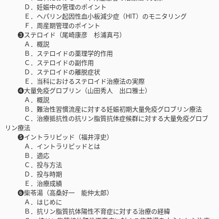
Ｄ．妊娠中の管理のポイント
Ｅ．ヘパリン起因性血小板減少症（HIT）のモニタリング
Ｆ．周産期管理のポイント
❸ステロイド（尾崎康彦 杉浦真弓）
Ａ．概説
Ｂ．ステロイドの薬理学的作用
Ｃ．ステロイドの副作用
Ｄ．ステロイドの離脱症状
Ｅ．当科におけるステロイド治療法の実際
❹大量免疫グロブリン（山田秀人 出口雅士）
Ａ．概説
Ｂ．難治性習慣流産に対する妊娠初期大量免疫グロブリン療法
Ｃ．治療抵抗性の抗リン脂質抗体症候群に対する大量免疫グロブ
リン療法
❺イントラリピッド（福井淳史）
Ａ．イントラリピッドとは
Ｂ．適応
Ｃ．投与方法
Ｄ．投与時期
Ｅ．治療成績
❻柴苓湯（高桑好一 能仲太郎）
Ａ．はじめに
Ｂ．抗リン脂質抗体陽性不育症に対する治療の経緯