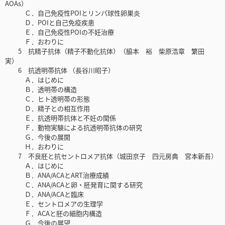
AOAs）
Ｃ．自己免疫性POIとリンパ球性卵巣炎
Ｄ．POIと自己免疫疾患
Ｅ．自己免疫性POIの不妊治療
Ｆ．おわりに
5 抗精子抗体（精子不動化抗体）（脇本 裕 柴原浩章 繁田
実）
6 抗透明帯抗体 （長谷川昭子）
Ａ．はじめに
Ｂ．透明帯の構造
Ｃ．ヒト透明帯の形態
Ｄ．精子との相互作用
Ｅ．抗透明帯抗体と不妊の関係
Ｆ．動物実験による抗透明帯抗体の研究
Ｇ．今後の展開
Ｈ．おわりに
7 不良胚と抗セントロメア抗体（城田京子 四元房典 宮本新吾）
Ａ．はじめに
Ｂ．ANA/ACAとART治療成績
Ｃ．ANA/ACAと卵・胚発育に関する研究
Ｄ．ANA/ACAと臨床
Ｅ．セントロメアの生理学
Ｆ．ACAと胚の細胞内構造
Ｇ．今後の展望