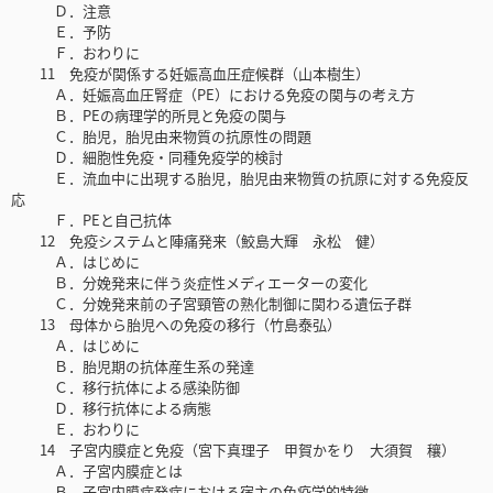
Ｄ．注意
Ｅ．予防
Ｆ．おわりに
11 免疫が関係する妊娠高血圧症候群（山本樹生）
Ａ．妊娠高血圧腎症（PE）における免疫の関与の考え方
Ｂ．PEの病理学的所見と免疫の関与
Ｃ．胎児，胎児由来物質の抗原性の問題
Ｄ．細胞性免疫・同種免疫学的検討
Ｅ．流血中に出現する胎児，胎児由来物質の抗原に対する免疫反
応
Ｆ．PEと自己抗体
12 免疫システムと陣痛発来（鮫島大輝 永松 健）
Ａ．はじめに
Ｂ．分娩発来に伴う炎症性メディエーターの変化
Ｃ．分娩発来前の子宮頸管の熟化制御に関わる遺伝子群
13 母体から胎児への免疫の移行（竹島泰弘）
Ａ．はじめに
Ｂ．胎児期の抗体産生系の発達
Ｃ．移行抗体による感染防御
Ｄ．移行抗体による病態
Ｅ．おわりに
14 子宮内膜症と免疫（宮下真理子 甲賀かをり 大須賀 穰）
Ａ．子宮内膜症とは
Ｂ．子宮内膜症発症における宿主の免疫学的特徴