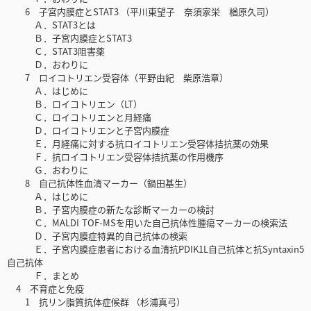
6 子宮内膜症とSTAT3 （平川東望子 奈須家栄 楢原久司）
Ａ．STAT3とは
Ｂ．子宮内膜症とSTAT3
Ｃ．STAT3阻害薬
Ｄ．おわりに
7 ロイコトリエン受容体（平野由紀 柴原浩章）
Ａ．はじめに
Ｂ．ロイコトリエン（LT）
Ｃ．ロイコトリエンと月経痛
Ｄ．ロイコトリエンと子宮内膜症
Ｅ．月経痛に対する抗ロイコトリエン受容体拮抗薬の効果
Ｆ．抗ロイコトリエン受容体拮抗薬の作用機序
Ｇ．おわりに
8 自己抗体性血清マーカー（鍋田基生）
Ａ．はじめに
Ｂ．子宮内膜症の新たな診断マーカーの検討
Ｃ．MALDI TOF-MSを用いた自己抗体性腫瘍マーカーの検索法
Ｄ．子宮内膜症特異的自己抗体の検索
Ｅ．子宮内膜症患者における血清抗PDIK1L自己抗体と抗Syntaxin5
自己抗体
Ｆ．まとめ
4 不育症と免疫
1 抗リン脂質抗体症候群 （杉浦真弓）