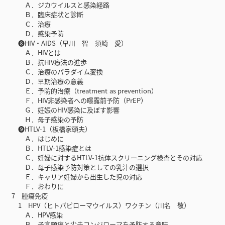
Ａ．ジカウイルスと感染経路
Ｂ．臨床症状と診断
Ｃ．治療
Ｄ．感染予防
❽HIV・AIDS（早川 智 須崎 愛）
Ａ．HIVとは
Ｂ．抗HIV療法の進歩
Ｃ．治療のパラダイム変換
Ｄ．早期治療の意義
Ｅ．予防的治療（treatment as prevention）
Ｆ．HIV非感染者への曝露前予防（PrEP）
Ｇ．妊娠のHIV感染に及ぼす影響
Ｈ．母子感染の予防
❾HTLV-1（板橋家頭夫）
Ａ．はじめに
Ｂ．HTLV-1感染症とは
Ｃ．妊婦に対するHTLV-1抗体スクリーニング検査とその対応
Ｄ．母子感染予防対策としての乳汁の選択
Ｅ．キャリア妊婦から出生した児の対応
Ｆ．おわりに
7 腫瘍免疫
1 HPV（ヒトパピローマウイルス）ワクチン（川名 敬）
Ａ．HPV感染
Ｂ．子宮頸癌と尖圭コンジローマを予防する意味