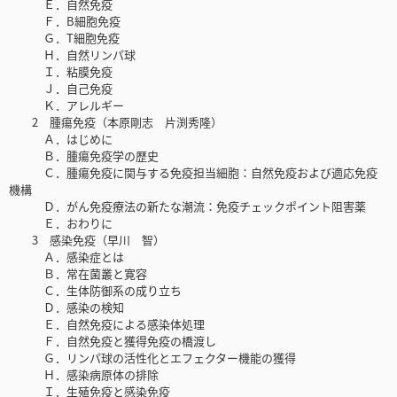
Ｅ．自然免疫
Ｆ．B細胞免疫
Ｇ．T細胞免疫
Ｈ．自然リンパ球
Ｉ．粘膜免疫
Ｊ．自己免疫
Ｋ．アレルギー
2 腫瘍免疫（本原剛志 片渕秀隆）
Ａ．はじめに
Ｂ．腫瘍免疫学の歴史
Ｃ．腫瘍免疫に関与する免疫担当細胞：自然免疫および適応免疫
機構
Ｄ．がん免疫療法の新たな潮流：免疫チェックポイント阻害薬
Ｅ．おわりに
3 感染免疫（早川 智）
Ａ．感染症とは
Ｂ．常在菌叢と寛容
Ｃ．生体防御系の成り立ち
Ｄ．感染の検知
Ｅ．自然免疫による感染体処理
Ｆ．自然免疫と獲得免疫の橋渡し
Ｇ．リンパ球の活性化とエフェクター機能の獲得
Ｈ．感染病原体の排除
Ｉ．生殖免疫と感染免疫