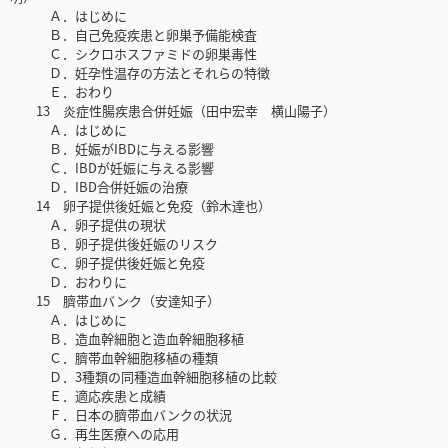
Ａ．はじめに
Ｂ．自己免疫疾患と卵巣予備能検査
Ｃ．シクロホスファミドの卵巣毒性
Ｄ．妊孕性温存の方法とそれらの特徴
Ｅ．おわり
13 炎症性腸疾患合併妊娠（田中宏幸 横山陽子）
Ａ．はじめに
Ｂ．妊娠がIBDに与える影響
Ｃ．IBDが妊娠に与える影響
Ｄ．IBD合併妊娠の治療
14 卵子提供後妊娠と免疫（鈴木達也）
Ａ．卵子提供の現状
Ｂ．卵子提供後妊娠のリスク
Ｃ．卵子提供後妊娠と免疫
Ｄ．おわりに
15 臍帯血バンク（安達知子）
Ａ．はじめに
Ｂ．造血幹細胞と造血幹細胞移植
Ｃ．臍帯血幹細胞移植の種類
Ｄ．3種類の同種造血幹細胞移植の比較
Ｅ．適応疾患と成績
Ｆ．日本の臍帯血バンクの状況
Ｇ．再生医療への応用