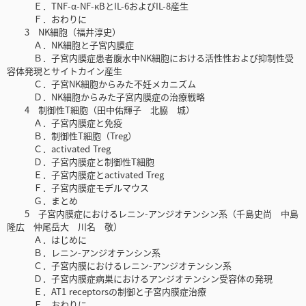
Ｅ．TNF-α-NF-κBとIL-6およびIL-8産生
Ｆ．おわりに
3 NK細胞（福井淳史）
Ａ．NK細胞と子宮内膜症
Ｂ．子宮内膜症患者腹水中NK細胞における活性性および抑制性受
容体発現とサイトカイン産生
Ｃ．子宮NK細胞からみた不妊メカニズム
Ｄ．NK細胞からみた子宮内膜症の治療戦略
4 制御性T細胞（田中佑輝子 北脇 城）
Ａ．子宮内膜症と免疫
Ｂ．制御性T細胞（Treg）
Ｃ．activated Treg
Ｄ．子宮内膜症と制御性T細胞
Ｅ．子宮内膜症とactivated Treg
Ｆ．子宮内膜症モデルマウス
Ｇ．まとめ
5 子宮内膜症におけるレニン-アンジオテンシン系（千島史尚 中島
隆広 仲尾岳大 川名 敬）
Ａ．はじめに
Ｂ．レニン-アンジオテンシン系
Ｃ．子宮内膜におけるレニン-アンジオテンシン系
Ｄ．子宮内膜症病巣におけるアンジオテンシン受容体の発現
Ｅ．AT1 receptorsの制御と子宮内膜症治療
Ｆ．おわりに