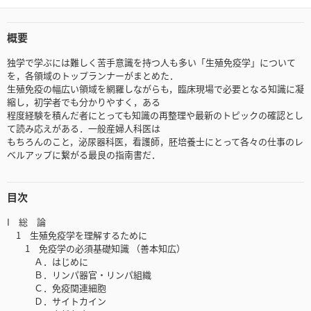
概要
独学で学ぶには難しく苦手意識を持つ人も多い「生殖免疫学」について
を，各領域のトップランナーがまとめた．
生殖免疫の幅広い領域を網羅しながらも，臨床現場で必要となる知識に凝
縮し，初学者でも分かりやすく，ある
程度経験を積んだ者にとっても知識の再整理や最新のトピックの確認とし
て読み応えがある．一般産婦人科医は
もちろんのこと，泌尿器科医，看護師，胚培養士にとって各々の仕事のレ
ベルアップに繋がる最良の指南書だ．
目次
I 総 論
1 生殖免疫学を理解するために
1 免疫学の必須基礎知識 （善本知広）
Ａ．はじめに
Ｂ．リンパ器官・リンパ組織
Ｃ．免疫関連細胞
Ｄ．サイトカイン