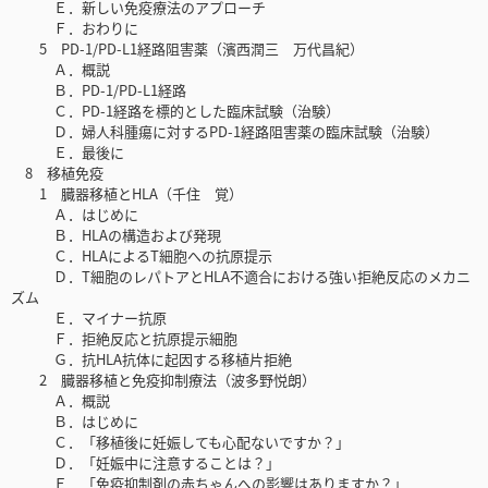
Ｅ．新しい免疫療法のアプローチ
Ｆ．おわりに
5 PD-1/PD-L1経路阻害薬（濱西潤三 万代昌紀）
Ａ．概説
Ｂ．PD-1/PD-L1経路
Ｃ．PD-1経路を標的とした臨床試験（治験）
Ｄ．婦人科腫瘍に対するPD-1経路阻害薬の臨床試験（治験）
Ｅ．最後に
8 移植免疫
1 臓器移植とHLA（千住 覚）
Ａ．はじめに
Ｂ．HLAの構造および発現
Ｃ．HLAによるT細胞への抗原提示
Ｄ．T細胞のレパトアとHLA不適合における強い拒絶反応のメカニ
ズム
Ｅ．マイナー抗原
Ｆ．拒絶反応と抗原提示細胞
Ｇ．抗HLA抗体に起因する移植片拒絶
2 臓器移植と免疫抑制療法（波多野悦朗）
Ａ．概説
Ｂ．はじめに
Ｃ．「移植後に妊娠しても心配ないですか？」
Ｄ．「妊娠中に注意することは？」
Ｅ．「免疫抑制剤の赤ちゃんへの影響はありますか？」