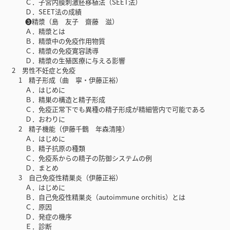
Ｃ．子宮内膜刺激胚移植法（SEET法）
Ｄ．SEET法の成績
❸精漿（島 友子 齋藤 滋）
Ａ．精漿とは
Ｂ．精漿中の免疫作用物質
Ｃ．精漿の免疫寛容誘導
Ｄ．精漿の生殖医療に与える影響
2 男性不妊症と免疫
1 精子形成（曲 寧・伊藤正裕）
Ａ．はじめに
Ｂ．精巣の構造と精子形成
Ｃ．免疫正常下でも異種の精子形成が精細管内で可能である
Ｄ．おわりに
2 精子機能（伊藤千鶴 年森清隆）
Ａ．はじめに
Ｂ．精子抗原の種類
Ｃ．免疫系からの精子の防御システムの例
Ｄ．まとめ
3 自己免疫性精巣炎（伊藤正裕）
Ａ．はじめに
Ｂ．自己免疫性精巣炎（autoimmune orchitis）とは
Ｃ．原因
Ｄ．発症の機序
Ｅ．診断