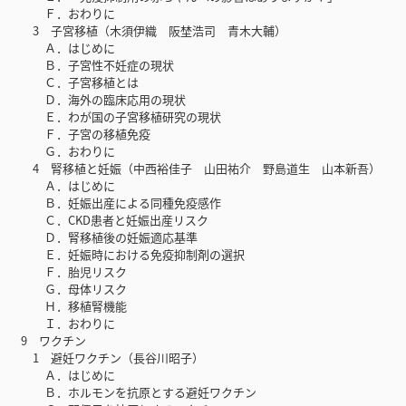
Ｆ．おわりに
3 子宮移植（木須伊織 阪埜浩司 青木大輔）
Ａ．はじめに
Ｂ．子宮性不妊症の現状
Ｃ．子宮移植とは
Ｄ．海外の臨床応用の現状
Ｅ．わが国の子宮移植研究の現状
Ｆ．子宮の移植免疫
Ｇ．おわりに
4 腎移植と妊娠（中西裕佳子 山田祐介 野島道生 山本新吾）
Ａ．はじめに
Ｂ．妊娠出産による同種免疫感作
Ｃ．CKD患者と妊娠出産リスク
Ｄ．腎移植後の妊娠適応基準
Ｅ．妊娠時における免疫抑制剤の選択
Ｆ．胎児リスク
Ｇ．母体リスク
Ｈ．移植腎機能
Ｉ．おわりに
9 ワクチン
1 避妊ワクチン（長谷川昭子）
Ａ．はじめに
Ｂ．ホルモンを抗原とする避妊ワクチン