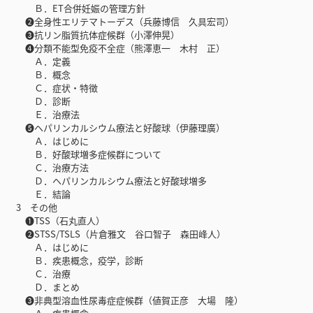
Ｂ．ET合併妊娠の管理方針
❷全身性エリテマトーデス（兵藤博信 久具宏司）
❸抗リン脂質抗体症候群（小澤伸晃）
❹分類不能型免疫不全症（熊澤恵一 木村 正）
Ａ．定義
Ｂ．概念
Ｃ．症状・特徴
Ｄ．診断
Ｅ．治療法
❺ヘパリンカルシウム療法と好酸球（伊藤理廣）
Ａ．はじめに
Ｂ．好酸球増多症候群について
Ｃ．治療方法
Ｄ．ヘパリンカルシウム療法と好酸球増多
Ｅ．結論
3 その他
❶TSS（石丸直人）
❷STSS/TSLS（片倉雅文 谷口智子 森田峰人）
Ａ．はじめに
Ｂ．疾患概念，疫学，診断
Ｃ．治療
Ｄ．まとめ
❸非典型溶血性尿毒症症候群（値賀正彦 大場 隆）