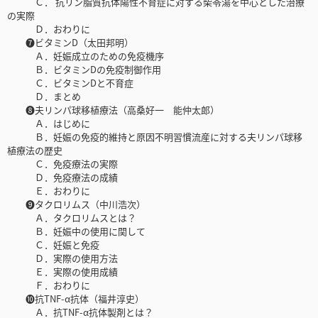
Ｃ． 抗リン脂質抗体陽性不育症に対する柴苓湯を中心とした治療
の実際
Ｄ．おわりに
❼ビタミンD（太田邦明）
Ａ．妊娠成立のための免疫機序
Ｂ．ビタミンDの免疫制御作用
Ｃ．ビタミンDと不育症
Ｄ．まとめ
❽夫リンパ球移植療法（高桑好一 能仲太郎）
Ａ．はじめに
Ｂ．妊娠の免疫的維持と原因不明習慣流産に対する夫リンパ球移
植療法の歴史
Ｃ．免疫療法の実際
Ｄ．免疫療法の成績
Ｅ．おわりに
❾タクロリムス（中川浩次）
Ａ．タクロリムスとは？
Ｂ．妊娠中の使用に関して
Ｃ．妊娠と免疫
Ｄ．実際の使用方法
Ｅ．実際の使用成績
Ｆ．おわりに
❿抗TNF-α抗体（福井淳史）
Ａ．抗TNF-α抗体製剤とは？