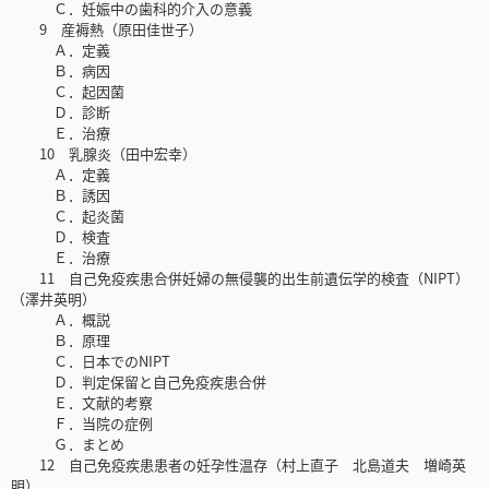
Ｃ．妊娠中の歯科的介入の意義
9 産褥熱（原田佳世子）
Ａ．定義
Ｂ．病因
Ｃ．起因菌
Ｄ．診断
Ｅ．治療
10 乳腺炎（田中宏幸）
Ａ．定義
Ｂ．誘因
Ｃ．起炎菌
Ｄ．検査
Ｅ．治療
11 自己免疫疾患合併妊婦の無侵襲的出生前遺伝学的検査（NIPT）
（澤井英明）
Ａ．概説
Ｂ．原理
Ｃ．日本でのNIPT
Ｄ．判定保留と自己免疫疾患合併
Ｅ．文献的考察
Ｆ．当院の症例
Ｇ．まとめ
12 自己免疫疾患患者の妊孕性温存（村上直子 北島道夫 増崎英
明）