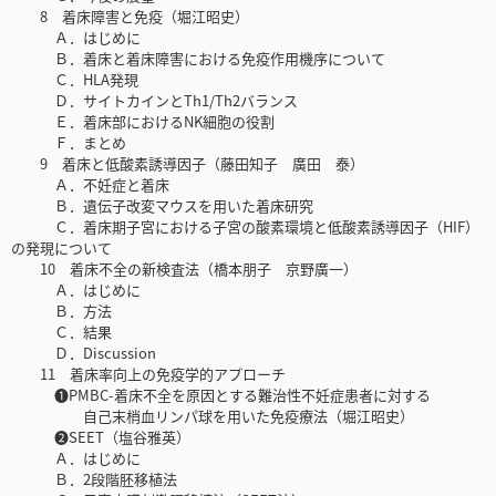
8 着床障害と免疫（堀江昭史）
Ａ．はじめに
Ｂ．着床と着床障害における免疫作用機序について
Ｃ．HLA発現
Ｄ．サイトカインとTh1/Th2バランス
Ｅ．着床部におけるNK細胞の役割
Ｆ．まとめ
9 着床と低酸素誘導因子（藤田知子 廣田 泰）
Ａ．不妊症と着床
Ｂ．遺伝子改変マウスを用いた着床研究
Ｃ．着床期子宮における子宮の酸素環境と低酸素誘導因子（HIF）
の発現について
10 着床不全の新検査法（橋本朋子 京野廣一）
Ａ．はじめに
Ｂ．方法
Ｃ．結果
Ｄ．Discussion
11 着床率向上の免疫学的アプローチ
❶PMBC-着床不全を原因とする難治性不妊症患者に対する
自己末梢血リンパ球を用いた免疫療法（堀江昭史）
❷SEET（塩谷雅英）
Ａ．はじめに
Ｂ．2段階胚移植法