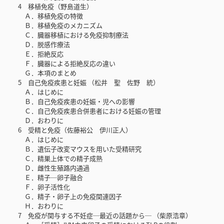
4 移植免疫（野島道生）
Ａ．移植免疫の特徴
Ｂ．移植免疫のメカニズム
Ｃ．臓器移植における免疫抑制療法
Ｄ．脱感作療法
Ｅ．拒絶反応
Ｆ．臓器による拒絶反応の違い
Ｇ．本項のまとめ
5 自己免疫疾患と妊娠 （松井 聖 佐野 統）
Ａ．はじめに
Ｂ．自己免疫疾患の妊娠・児への影響
Ｃ．自己免疫疾患合併患者における妊娠の管理
Ｄ．おわりに
6 受精と免疫（佐藤裕公 伊川正人）
Ａ．はじめに
Ｂ．遺伝子改変マウスを用いた受精研究
Ｃ．精巣上体での精子成熟
Ｄ．雌性生殖路内通過
Ｅ．精子─卵子融合
Ｆ．卵子活性化
Ｇ．精子・卵子上の免疫関連因子
Ｈ．おわりに
7 免疫が関与する不妊症─最近の話題から─ （柴原浩章）