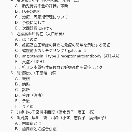
Ａ．胎児発育不全の評価，診断
Ｂ．FGRの原因
Ｃ．治療，周産期管理について
Ｄ．予後に関して
Ｅ．次回妊娠に向けて
5 妊娠高血圧腎症（大口昭英）
Ａ．はじめに
Ｂ．妊娠高血圧腎症の発症に免疫の関与を示唆する傍証
Ｃ．螺旋動脈のリモデリングとgalectin-1
Ｄ．angiotensin II type 1 receptor autoantibody（AT1-AA）
Ｅ．炎症とLIGHT
Ｆ．抗リン脂質抗体症候群と妊娠高血圧腎症リスク
6 前期破水（下屋浩一郎）
Ａ．概説
Ｂ．病態
Ｃ．診断
Ｄ．管理（治療）
Ｅ．予後
Ｆ．まとめ
7 分娩後の子宮機能回復（清水良子 廣田 泰）
8 歯周病（早川 智 相澤（小峯）志保子 廣畑直子）
Ａ．歯周病とは
Ｂ．歯周病と妊娠合併症