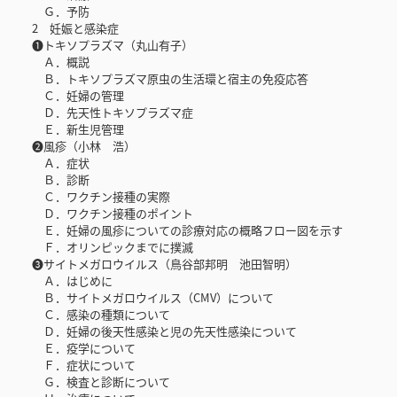
Ｇ．予防
2 妊娠と感染症
❶トキソプラズマ（丸山有子）
Ａ．概説
Ｂ．トキソプラズマ原虫の生活環と宿主の免疫応答
Ｃ．妊婦の管理
Ｄ．先天性トキソプラズマ症
Ｅ．新生児管理
❷風疹（小林 浩）
Ａ．症状
Ｂ．診断
Ｃ．ワクチン接種の実際
Ｄ．ワクチン接種のポイント
Ｅ．妊婦の風疹についての診療対応の概略フロー図を示す
Ｆ．オリンピックまでに撲滅
❸サイトメガロウイルス（鳥谷部邦明 池田智明）
Ａ．はじめに
Ｂ．サイトメガロウイルス（CMV）について
Ｃ．感染の種類について
Ｄ．妊婦の後天性感染と児の先天性感染について
Ｅ．疫学について
Ｆ．症状について
Ｇ．検査と診断について