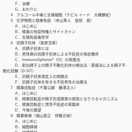
Ｆ．治療
Ｇ．おわりに
4 アルコール中毒と生殖細胞（ナビル イード 大槻勝紀）
5 化学物質と精巣免疫 （寺山隼人 坂部 貢）
Ａ．はじめに
Ｂ．精巣の免疫特権とサイトカイン
Ｃ．生殖免疫毒性学
6 抗精子抗体 （柴原浩章）
Ａ．抗精子抗体とは
Ｂ．男性側の抗精子抗体による不妊症の発症機序
Ｃ．ImmunoSpheres®（IS）の実施法
Ｄ．射出精子上の精子不動化抗体の検出法：直接法による精子不
動化試験（D-SIT）
Ｅ．抗精子抗体測定上の問題点
Ｆ．抗精子抗体を有する不妊男性の治療法
7 精巣捻転症（千葉公嗣 藤澤正人）
Ａ．はじめに
Ｂ．精巣捻転症が精子形成障害の原因となりうるメカニズム
Ｃ．精巣捻転症と男性不妊症の実臨床
Ｄ．今後の展望
8 精巣移植（畑山直之 伊藤正裕）
Ａ．はじめに
Ｂ．細胞移植