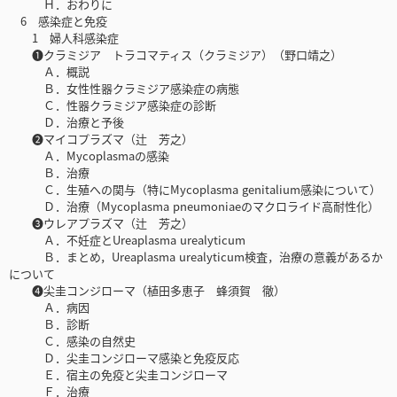
Ｈ．おわりに
6 感染症と免疫
1 婦人科感染症
❶クラミジア トラコマティス（クラミジア）（野口靖之）
Ａ．概説
Ｂ．女性性器クラミジア感染症の病態
Ｃ．性器クラミジア感染症の診断
Ｄ．治療と予後
❷マイコプラズマ（辻 芳之）
Ａ．Mycoplasmaの感染
Ｂ．治療
Ｃ．生殖への関与（特にMycoplasma genitalium感染について）
Ｄ．治療（Mycoplasma pneumoniaeのマクロライド高耐性化）
❸ウレアプラズマ（辻 芳之）
Ａ．不妊症とUreaplasma urealyticum
Ｂ．まとめ，Ureaplasma urealyticum検査，治療の意義があるか
について
❹尖圭コンジローマ（植田多恵子 蜂須賀 徹）
Ａ．病因
Ｂ．診断
Ｃ．感染の自然史
Ｄ．尖圭コンジローマ感染と免疫反応
Ｅ．宿主の免疫と尖圭コンジローマ
Ｆ．治療