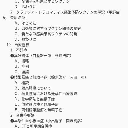
Ｃ．配偶子を抗原とするワクチン
Ｄ．おわりに
2 クラミジア・トラコマティス感染予防ワクチンの現況（平野由
紀 柴原浩章）
Ａ．はじめに
Ｂ．Ct感染に対するワクチン開発の歴史
Ｃ．新たなCt感染予防ワクチンの開発
Ｄ．おわりに
10 治療経験
1 不妊症
❶異好抗体（白蓋雄一郎 杉野法広）
Ａ．概略
Ｂ．症例
Ｃ．結語
❷精巣腫瘍と無精子症（鈴木啓介 岡田 弘）
Ａ．概説
Ｂ．精巣腫瘍について
Ｃ．精巣腫瘍における妊孕性治療戦略
Ｄ．化学療法と無精子症
Ｅ．放射線治療と無精子症
Ｆ．両側精巣腫瘍と無精子症
2 合併症妊娠
❶本態性血小板血症（小出馨子 関沢明彦）
Ａ．ETと周産期合併症