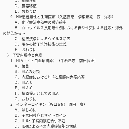
Ｃ．組織移植
Ｄ．臓器移植
Ｅ．おわりに
9 HIV患者男性と生殖医療（久慈直昭 伊東宏絵 西 洋孝）
Ａ．化学療法奏効中の感染確率
Ｂ．血中ウイルス長期陰性例における自然性交による妊娠〜海外
の勧告から〜
Ｃ．精液洗浄によるウイルス除去
Ｄ．現在の精子洗浄技術の意義
Ｅ．おわりに
3 子宮内膜症と免疫
1 HLA（ヒト白血球抗原）（牛若昂志 前田長正）
Ａ．緒言
Ｂ．HLAの分類
Ｃ．内膜症におけるHLAと腹腔内免疫応答
Ｄ．HLA-C
Ｅ．HLA-G
Ｆ．抗原提示としてのHLA
Ｇ．おわりに
2 インターロイキン（谷口文紀 原田 省）
Ａ．はじめに
Ｂ．子宮内膜症とサイトカイン
Ｃ．IL-6と子宮内膜症合併不妊
Ｄ．IL-8による子宮内膜症細胞の増殖