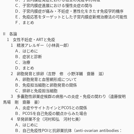
Ｃ．子宮内膜症進展における慢性炎症の関与
Ｄ．子宮内膜症が痛み・不妊症・悪性化をきたす免疫学的機序
Ｅ．免疫応答をターゲットとした子宮内膜症新規治療法の可能性
Ｆ．まとめ
II 各論
1 女性不妊症・ARTと免疫
1 精液アレルギー（小林眞一郎）
Ａ．はじめに
Ｂ．症状と診断
Ｃ．治療
Ｄ．まとめ
2 卵胞発育と排卵（吉野 修 小野洋輔 齋藤 滋）
Ａ．卵胞発育と血管網形成について
Ｂ．免疫担当細胞と卵胞発育の関係
Ｃ．排卵と免疫担当細胞
3 多囊胞性卵巣症候群の病態への炎症・免疫の関わり（遠藤俊明
馬場 剛 齋藤 豪）
Ａ．炎症やサイトカインとPCOSとの関係
Ｂ．PCOSを自己免疫の観点からみた場合
4 早発卵巣不全（河村和弘 河村七美）
Ａ．はじめに
Ｂ．自己免疫性POIと抗卵巣抗体（anti-ovarian antibodies：