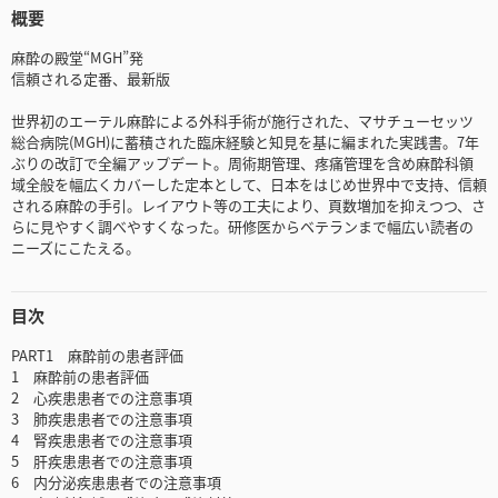
概要
麻酔の殿堂“MGH”発
信頼される定番、最新版
世界初のエーテル麻酔による外科手術が施行された、マサチューセッツ
総合病院(MGH)に蓄積された臨床経験と知見を基に編まれた実践書。7年
ぶりの改訂で全編アップデート。周術期管理、疼痛管理を含め麻酔科領
域全般を幅広くカバーした定本として、日本をはじめ世界中で支持、信頼
される麻酔の手引。レイアウト等の工夫により、頁数増加を抑えつつ、さ
らに見やすく調べやすくなった。研修医からベテランまで幅広い読者の
ニーズにこたえる。
目次
PART1 麻酔前の患者評価
1 麻酔前の患者評価
2 心疾患患者での注意事項
3 肺疾患患者での注意事項
4 腎疾患患者での注意事項
5 肝疾患患者での注意事項
6 内分泌疾患患者での注意事項