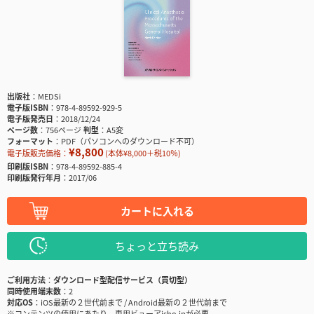
出版社
MEDSi
電子版ISBN
978-4-89592-929-5
電子版発売日
2018/12/24
ページ数
756ページ
判型
A5変
フォーマット
PDF（パソコンへのダウンロード不可）
¥8,800
電子版販売価格：
(本体¥8,000＋税10％)
印刷版ISBN
978-4-89592-885-4
印刷版発行年月
2017/06
カートに入れる
ちょっと立ち読み
ご利用方法
ダウンロード型配信サービス（買切型）
同時使用端末数
2
対応OS
iOS最新の２世代前まで / Android最新の２世代前まで
※コンテンツの使用にあたり、専用ビューアisho.jpが必要