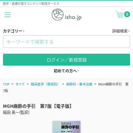
医学・医療の電子コンテンツ配信サービス
0
カテゴリー
詳細検索
ログイン／新規登録
初めての方へ
TOP
すべて
臨床医学（領域別）
麻酔科・集中治療
MGH麻酔の手引 第
7版
MGH麻酔の手引 第7版【電子版】
稲田 英一(監訳)