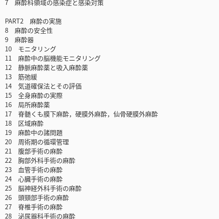
7 麻酔科領域の感染症と感染対策
PART2 麻酔の実施
8 麻酔の安全性
9 麻酔器
10 モニタリング
11 麻酔中の脳機能モニタリング
12 静脈麻酔薬と吸入麻酔薬
13 筋弛緩
14 気道確保法とその評価
15 全身麻酔の実際
16 局所麻酔薬
17 脊髄くも膜下麻酔，硬膜外麻酔，仙骨硬膜外麻酔
18 区域麻酔
19 麻酔中の諸問題
20 周術期の循環管理
21 腹部手術の麻酔
22 胸部外科手術の麻酔
23 血管手術の麻酔
24 心臓手術の麻酔
25 脳神経外科手術の麻酔
26 頭頸部手術の麻酔
27 脊椎手術の麻酔
28 泌尿器科手術の麻酔