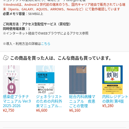
※Androidは、Android２世代前の端末のうち、国内キャリア経由で販売されている端
末（Xperia、GALAXY、AQUOS、ARROWS、Nexusなど）にて動作確認しています
必要メモリ容量
58 MB以上
ご利用方法
アクセス型配信サービス（買切型）
同時使用端末数
1
※インターネット経由でのWEBブラウザによるアクセス参照
※導入・利用方法の詳細は
こちら
この商品を買った人は、こんな商品も買っています。
感染症プラチナ
ジェネラリスト
総合内科病棟マ
内科レジデント
マニュアル Ver.9
のための内科外
ニュアル 疾患
の鉄則 第4版
2025-2026
来マニュアル...
ごとの管理
¥5,280
¥2,750
¥6,600
¥6,160