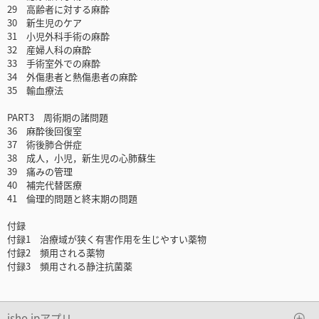
29 高齢者に対する麻酔
30 新生児のケア
31 小児外科手術の麻酔
32 産婦人科の麻酔
33 手術室外での麻酔
34 外傷患者と熱傷患者の麻酔
35 輸血療法
PART3 周術期の諸問題
36 麻酔後回復室
37 術後肺合併症
38 成人，小児，新生児の心肺蘇生
39 痛みの管理
40 補完代替医療
41 倫理的問題と終末期の問題
付録
付録1 治療域が狭く有害作用を生じやすい薬物
付録2 頻用される薬物
付録3 頻用される静注抗菌薬
isho.jpアプリ