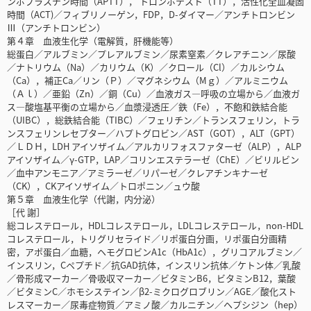
ンボプラスチン時間（APTT）， トロンボテスト（TT），活性化全血凝固
時間（ACT)／フィブリノーゲン，FDP，D-ダイマー／アンチトロンビン
Ⅲ（アンチトロンビン）
第４章 血液生化学（電解質，肝機能等）
総蛋白／アルブミン／プレアルブミン／尿素窒素／クレアチニン／尿酸
／ナトリウム（Na）／カリウム（K）／クロール（Cl）／カルシウム
（Ca），補正Ca／リン（Ｐ）／マグネシウム（Mｇ）／アルミニウム
（Ａｌ）／亜鉛（Zn）／銅（Cu）／血液ガス―呼吸の立場から／血液ガ
ス―酸塩基平衡の立場から／血漿浸透圧／鉄（Fe），不飽和鉄結合能
（UIBC），総鉄結合能（TIBC）／フェリチン／トランスフェリン，トラ
ンスフェリンレセプター／ハプトグロビン／AST（GOT），ALT（GPT）
／ＬＤＨ，LDH アイソザイム／アルカリフォスファターゼ（ALP），ALP
アイソザイム／γ-GTP，LAP／コリンエステラーゼ（ChE）／ビリルビン
／血中アンモニア／アミラーゼ／リパーゼ／クレアチンキナーゼ
（CK），CKアイソザイム／トロポニン／ュウ酸
第５章 血液生化学（代謝，内分泌）
［代 謝］
総コレステロール，HDLコレステロール，LDLコレステロール，non-HDL
コレステロール，トリグリセライド／リポ蛋白分画，リポ蛋白分画精
密，アポ蛋白／血糖，ヘモグロビンA1c（HbA1c），グリコアルブミン／
インスリン，Cペプチド／抗GAD抗体，インスリン抗体／ケトン体／乳酸
／骨形成マーカー／骨吸収マーカー／ビタミンB6，ビタミンB12，葉酸
／ビタミンC／ホモシステイン／β2-ミクログロブリン／AGE／酸化スト
レスマーカー／尿毒症物質／アミノ酸／カルニチン／ヘプシジン（hep）