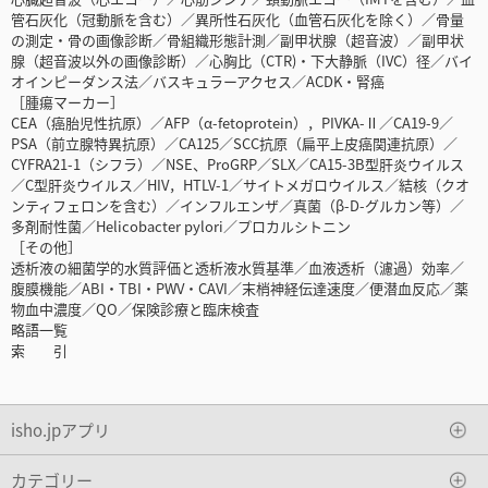
管石灰化（冠動脈を含む）／異所性石灰化（血管石灰化を除く）／骨量
の測定・骨の画像診断／骨組織形態計測／副甲状腺（超音波）／副甲状
腺（超音波以外の画像診断）／心胸比（CTR)・下大静脈（IVC）径／バイ
オインピーダンス法／バスキュラーアクセス／ACDK・腎癌
［腫瘍マーカー］
CEA（癌胎児性抗原）／AFP（α-fetoprotein），PIVKA-Ⅱ／CA19-9／
PSA（前立腺特異抗原）／CA125／SCC抗原（扁平上皮癌関連抗原）／
CYFRA21-1（シフラ）／NSE、ProGRP／SLX／CA15-3B型肝炎ウイルス
／C型肝炎ウイルス／HIV，HTLV-1／サイトメガロウイルス／結核（クオ
ンティフェロンを含む）／インフルエンザ／真菌（β-D-グルカン等）／
多剤耐性菌／Helicobacter pylori／プロカルシトニン
［その他］
透析液の細菌学的水質評価と透析液水質基準／血液透析（濾過）効率／
腹膜機能／ABI・TBI・PWV・CAVI／末梢神経伝達速度／便潜血反応／薬
物血中濃度／QO／保険診療と臨床検査
略語一覧
索 引
isho.jpアプリ
カテゴリー