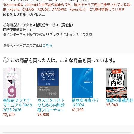
※Androidは、Android２世代前の端末のうち、国内キャリア経由で販売されている端
末（Xperia、GALAXY、AQUOS、ARROWS、Nexusなど）にて動作確認しています
必要メモリ容量
66 MB以上
ご利用方法
アクセス型配信サービス（買切型）
同時使用端末数
1
※インターネット経由でのWEBブラウザによるアクセス参照
※導入・利用方法の詳細は
こちら
この商品を買った人は、こんな商品も買っています。
感染症プラチナ
ホスピタリスト
糖尿病治療ガイ
無敵の腎臓内科
マニュアル Ver.9
のための内科診
ド2024
¥5,940
2025-2026
療フローチャ...
¥1,100
¥2,750
¥8,800