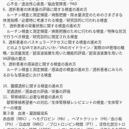
心不全／虚血性心疾患／脳血管障害／PAD
6．透析患者の体液量の評価に関する検査の進め方
ルーチン検査と測定頻度／病態把握・除水量決定のためのさまざまな
体液指標／必要時に考慮される検査／研究目的に行われる検査
7． 透析患者の栄養状態に関する検査の進め方
ルーチン検査と測定頻度／病態把握のために行われる検査／特殊な状況
で行うべき検査／研究目的に限定される検査
8．透析患者のバスキュラーアクセスに関する検査の進め方
どのようなVAであればいいか／VAのガイドライン／実際のVA管理の概
略／血流量測定／超音波装置を用いた機能的評価／超音波装置を用いた
VA評価の要点
9．透析患者の感染症に関する検査の進め方
ルーチン検査と測定頻度／感染症の検査の進め方／透析患者にみられ
るおもな感染症における検査
10．腹膜透析に関する検査の進め方
至適透析／感染症の評価／栄養の評価
11．腎移植前に必要な検査の進め方
献腎移植希望者への対応／生体腎移植レシピエントの検査／生体腎ド
ナーの検査
第３章 血液・凝固線溶系
赤血球（RBC），ヘモグロビン（Hb）， ヘマトクリット（Ht)／血小板
（Plt）／白血球（WBC）／プロトロンビン時間（PT），活性化部分トロ