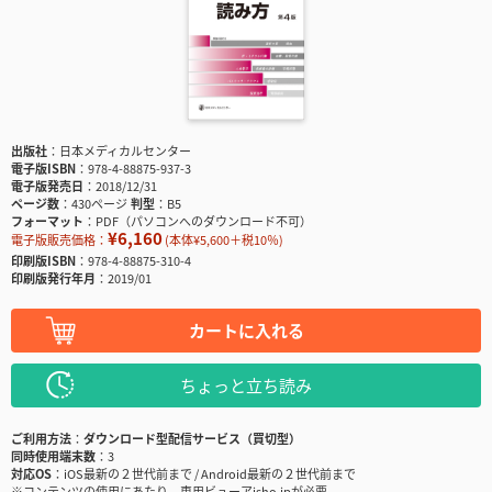
出版社
日本メディカルセンター
電子版ISBN
978-4-88875-937-3
電子版発売日
2018/12/31
ページ数
430ページ
判型
B5
フォーマット
PDF（パソコンへのダウンロード不可）
¥6,160
電子版販売価格：
(本体¥5,600＋税10％)
印刷版ISBN
978-4-88875-310-4
印刷版発行年月
2019/01
カートに入れる
ちょっと立ち読み
ご利用方法
ダウンロード型配信サービス（買切型）
同時使用端末数
3
対応OS
iOS最新の２世代前まで / Android最新の２世代前まで
※コンテンツの使用にあたり、専用ビューアisho.jpが必要