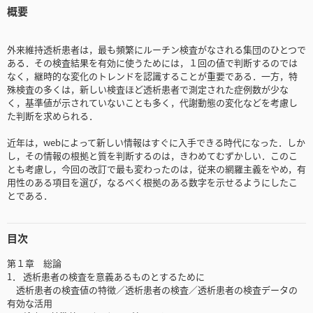
概要
外来維持透析患者は，最も頻繁にルーチン検査がなされる集団のひとつで
ある．その検査結果を有効に使うためには，１回の値で判断するのでは
なく，継時的な変化のトレンドを認識することが重要である．一方，特
殊検査の多くは，新しい検査ほど透析患者で測定された症例数が少な
く，基準値が示されていないことも多く，代謝動態の変化などを考慮し
た判断を求められる．
近年は，webによって新しい情報はすぐに入手できる時代になった．しか
し，その情報の根拠と質を判断するのは，きわめてむずかしい．このこ
とも考慮し，今回の改訂で最も変わったのは，従来の網羅主義をやめ，有
用性のある項目を選び，なるべく根拠のある数字を示せるようにしたこ
とである．
目次
第１章 総論
1． 透析患者の検査を意義あるものとするために
透析患者の検査値の特徴／透析患者の検査／透析患者の検査データの
有効な活用