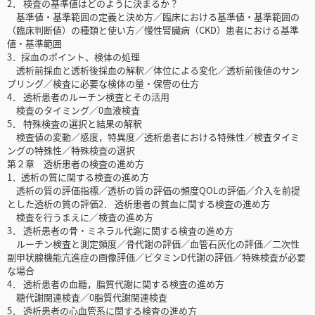
2． 検査の基準値はどのように決まるか？
基準値・基準範囲の定義と決め方／臨床における基準値・基準範囲の
（臨床判断値）の種類と使い方／慢性腎臓病（CKD）患者における基準
値・基準範囲
3．採血のポイント、検体の処理
透析前採血と透析後採血の解釈／体位による変化／透析前後値のサン
プリング／検査に必要な検体の量・保管の仕方
4． 透析患者のルーチン検査とその活用
検査のタイミング／0血液検査
5． 特殊検査の選択と結果の解釈
検査値の変動／感度，特異度／透析患者における特殊性／検査タイミ
ングの特殊性／特殊検査の選択
第２章 透析患者の検査の進め方
1．透析の質に関する検査の進め方
透析の質の評価指標／透析の質の評価の頻度QOLの評価／介入を前提
とした透析の質の評価2． 透析患者の貧血に関する検査の進め方
検査を行うまえに／検査の進め方
3． 透析患者の骨・ミネラル代謝に関する検査の進め方
ルーチン検査と測定頻度／骨代謝の評価／血管石灰化の評価／二次性
副甲状腺機能亢進症の画像評価／ビタミンD代謝の評価／特殊検査が必要
な場合
4． 透析患者の血糖，脂質代謝に関する検査の進め方
糖代謝関連検査／0脂質代謝関連検査
5． 透析患者の心血管系に関する検査の進め方