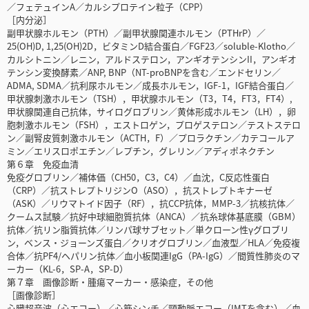
／フェテュインA／カルシプロテイン粒子（CPP）
［内分泌］
副甲状腺ホルモン（PTH）／副甲状腺関連ホルモン（PTHrP）／
25(OH)D, 1,25(OH)2D，ビタミンD結合蛋白／FGF23／soluble-Klotho／
カルシトニン／レニン，アルドステロン，アンギオテンシンII，アンギオ
テンシン変換酵素／ANP, BNP（NT-proBNPを含む／エンドセリン／
ADMA, SDMA／抗利尿ホルモン／成長ホルモン，IGF-1，IGF結合蛋白／
甲状腺刺激ホルモン（TSH），甲状腺ホルモン（T3，T4，FT3，FT4）,
甲状腺関連自己抗体，サイログロブリン／黄体形成ホルモン（LH），卵
胞刺激ホルモン（FSH），エストロゲン，プロゲステロン／テストステロ
ン／副腎皮質刺激ホルモン（ACTH，F）／プロラクチン／カテコールア
ミン／エリスロポエチン／レプチン，グレリン／アディポネクチン
第６章 免疫血清
免疫グロブリン／補体価（CH50，C3，C4）／血沈，C反応性蛋白
（CRP）／抗ストレプトリジンO（ASO），抗ストレプトキナーゼ
（ASK）／リウマトイド因子（RF），抗CCP抗体，MMP-3／抗核抗体／
クームス試験／抗好中球細胞質抗体（ANCA）／抗糸球体基底膜（GBM）
抗体／抗リン脂質抗体／リンパ球サブセット／単クローン性γグロブリ
ン，ベンス・ジョーンズ蛋白／クリオグロブリン／血液型／HLA／免疫複
合体／抗PF4/ヘパリン抗体／血小板関連IgG（PA-IgG）／間質性肺炎のマ
ーカー（KL-6，SP-A，SP-D）
第７章 画像診断・腫瘍マーカー・感染症，その他
［画像診断］
心臓超音波（心エコー）／心筋シンチ／頸動脈エコー（IMTを含む）／血