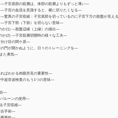
2) ―子宮底部の筋層は、体部の筋層よりもずっと薄い―
) ―子宮の血流を意識すると、横に切りたくなる―
) ―驚異の子宮収縮：子宮底部を切っているのに子宮下方の胎盤が見え
) ―子宮下部（下節）を切らない意味―
か(1) ―胎盤辺縁（上縁）の描出―
か(2) ―子宮筋層切開時の様々な工夫―
下分け目の関ケ原―
地獄の門が開かぬように、日々のトレーニングを―
もまた勇気―
―見ればわかる肉眼所見の重要性―
―術中超音波検査のもう1つの意味―
字縫合―
uriバルーンの使用―
なる子宮収縮―
縫合手術―
理の重要性―