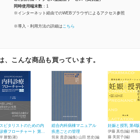
同時使用端末数
1
※インターネット経由でのWEBブラウザによるアクセス参照
※導入・利用方法の詳細は
こちら
は、こんな商品も買っています。
スピタリストのための内
総合内科病棟マニュアル
妊娠と授乳 第4版
診療フローチャート 第...
疾患ごとの管理
伊藤 真也(編) 村島 
藤 美賀子(編)
岸 勝繁(著)
筒泉 貴彦(編集) 山田 悠史(編