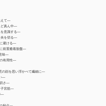
越えて―
はど真ん中―
線を意識する―
中央を切る―
実に避ける―
常に前置癒着胎盤―
る意味―
グの有用性―
の胎児の顔を思い浮かべて繊細に―
い―
大切さ―
な子宮筋―
印―
の利点―