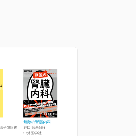
無敵の腎臓内科
温子(編) 後
谷口 智基(著)
中外医学社