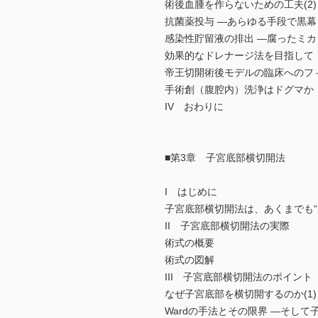
術後血腫を作らないための工夫(2
抗菌薬投与 ―あらゆる手段で黒
感染性貯留液の排出 ―腐ったミ
効果的なドレナージ法を目指し
帝王切開術後モデルの臨床への
手術創（腹腔内）洗浄はドグマ
IV おわりに
■第3章 子宮底部横切開法
I はじめに
子宮底部横切開法は、あくまでも“last 
II 子宮底部横切開法の実際
術式の概要
術式の図解
III 子宮底部横切開法のポイン
なぜ子宮底部を横切開するのか(1
Wardの手法とその限界 ―そし