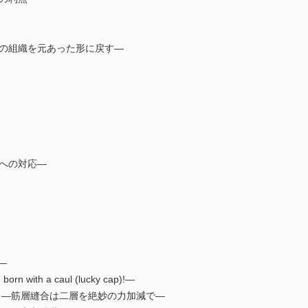
る
ての組織を元あった形に戻す―
染への対応―
ト
か―
ith a caul (lucky cap)!―
) ―筋層縫合は二層を絶妙の力加減で―