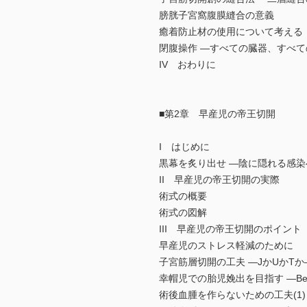
膀胱子宮窩腹膜縫合の意義
癒着防止材の使用について考え
閉腹操作 ―すべての臓器、すべ
IV おわりに
■第2章 早産児の帝王切開
I はじめに
黒幕を炙り出せ ―陰に隠れる感
II 早産児の帝王切開の実際
術式の概要
術式の図解
III 早産児の帝王切開のポイン
早産児のストレス軽減のために
子宮筋層切開の工夫 ―JかUかT
幸帽児での胎児娩出を目指す ―Be born w
術後血腫を作らないための工夫(1