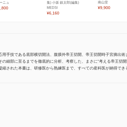
南山堂
ーニュ
集) 小坂 鎮太郎(編集)
¥9,900
,800
MEDSI
¥6,160
応用手技である底部横切開法、腹膜外帝王切開、帝王切開時子宮摘出術
その細部に至るまでを徹底的に分析、考察した、まさに“考える帝王切開
凝縮された本書は、研修医から熟練医まで、すべての産科医が納得でき