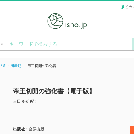
初め
ー
人科・周産期
帝王切開の強化書
帝王切開の強化書【電子版】
吉田 好雄(監)
出版社
金原出版