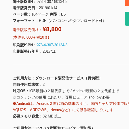
電子版ISBN
978-4-307-80134-8
電子版発売日
2019/01/14
ページ数
184ページ
判型
B5
フォーマット
PDF（パソコンへのダウンロード不可）
¥8,800
電子版販売価格：
(本体¥8,000＋税10％)
印刷版ISBN
978-4-307-30134-3
印刷版発行年月
2017/11
ご利用方法
ダウンロード型配信サービス（買切型）
同時使用端末数
2
対応OS
iOS最新の２世代前まで / Android最新の２世代前まで
※コンテンツの使用にあたり、専用ビューアisho.jpが必要
※Androidは、Android２世代前の端末のうち、国内キャリア経由で販
AQUOS、ARROWS、Nexusなど）にて動作確認しています
必要メモリ容量
82 MB以上
ご利用方法
アクセス型配信サービス（買切型）