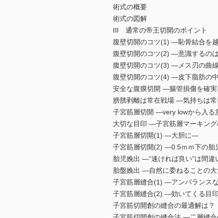
術式の概要
術式の図解
III 通常の帝王切開のポイント
腹壁切開のコツ(1) ―恥骨結合を
腹壁切開のコツ(2) ―意識するの
腹壁切開のコツ(3) ―メス刃の曲
腹壁切開のコツ(4) ―皮下脂肪の
安全な腹膜切開 ―腸管損傷を確
膀胱剥離は常在戦場 ―気持ちは
子宮筋層切開 ―very lowから入
大切な目印 ―子宮筋層マーキン
子宮筋層切開(1) ―大胆に―
子宮筋層切開(2) ―0.5ｍｍ下
胎児娩出 ―“速ければ良い”は間違
胎盤娩出 ―自然に委ねることの
子宮筋層縫合(1) ―アンバランス
子宮筋層縫合(2) ―効いてくる目
子宮筋切開創の縫合の最適解は？
子宮筋切開創の縫合法 ―二層縫合