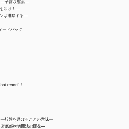
) ―子宮収縮薬―
幕を叩け！―
カンは排除する―
て
フィードバック
か
resort”！
ト
) ―胎盤を避けることの意味―
て子宮底部横切開法の開発―