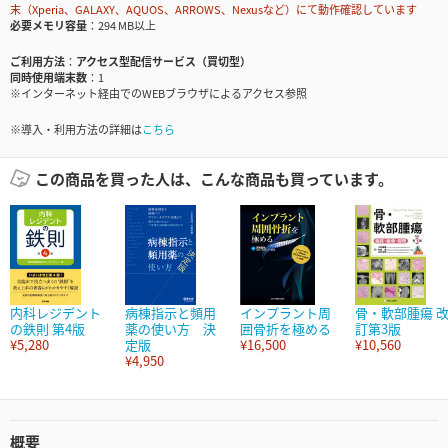
末（Xperia、GALAXY、AQUOS、ARROWS、Nexusなど）にて動作確認しています
必要メモリ容量
294 MB以上
ご利用方法
アクセス型配信サービス（買切型）
同時使用端末数
1
※インターネット経由でのWEBブラウザによるアクセス参照
※導入・利用方法の詳細は
こちら
この商品を買った人は、こんな商品も買っています。
内科レジデント
病棟指示と頻用
インプラント周
骨・軟部腫瘍 
の鉄則 第4版
薬の使い方 決
囲骨折を極める
訂第3版
¥5,280
定版
¥16,500
¥10,560
¥4,950
概要