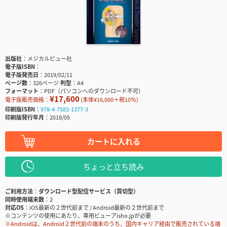
出版社
メジカルビュー社
電子版ISBN
電子版発売日
2019/02/11
ページ数
326ページ
判型
A4
フォーマット
PDF（パソコンへのダウンロード不可）
¥17,600
電子版販売価格：
(本体¥16,000＋税10％)
印刷版ISBN
978-4-7583-1377-3
印刷版発行年月
2018/05
カートに入れる
ちょっと立ち読み
ご利用方法
ダウンロード型配信サービス（買切型）
同時使用端末数
2
対応OS
iOS最新の２世代前まで / Android最新の２世代前まで
※コンテンツの使用にあたり、専用ビューアisho.jpが必要
※Androidは、Android２世代前の端末のうち、国内キャリア経由で販売されている端