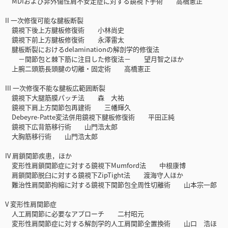
MDIおよび非外傷性肩不安定症に対する鏡視下手術 高橋憲正
II 一次修復可能な腱板断裂
鏡視下後上方腱板修復術 小林尚史
鏡視下前上方腱板修復術 永澤雷太
腱板断裂におけるdelaminationの解剖学的修復法
－関節包と棘下筋に注目した修復法－ 望月智之ほか
上腕二頭筋長頭腱の切離・固定術 高橋憲正
III 一次修復不能な腱板広範囲断裂
鏡視下大腿筋膜パッチ法 森 大祐
鏡視下肩上方関節包再建術 三幡輝久
Debeyre-Patte変法併用鏡視下腱板修復術 平田正純
鏡視下広背筋移行術 山門浩太郎
大胸筋移行術 山門浩太郎
IV 肩鎖関節疾患，ほか
変形性肩鎖関節症に対する鏡視下Mumford法 中根康博
肩鎖関節脱臼に対する鏡視下ZipTight法 渡海守人ほか
難治性肩関節拘縮に対する鏡視下関節包全周性切離術 山本宗一郎
V 変形性肩関節症
人工肩関節に必要なアプローチ 二村昭元
変形性肩関節症に対する解剖学的人工肩関節全置換術 山口 浩ほ