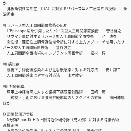
か
腱板断裂性関節症（CTA）に対するリバース型人工肩関節置換術 笹
沼秀幸
VI リバース型人工肩関節置換術の応用
L’Episcopo法を併用したリバース型人工肩関節置換術 菅谷啓之
リウマチ肩に対するリバース型人工肩関節全置換術 池上博泰
急性期・陳旧性上腕骨近位端骨折に対する上方アプローチを用いたリ
バース型人工肩関節置換術 菅谷啓之
人工肩関節全置換術のインプラント周囲骨折 松村 昇
VII 感染症
鏡視下手術術後感染および注射後感染に対する対応法 安井謙二
人工肩関節感染に対する対応法 山本敦史
VIII 神経麻痺
肩甲上神経麻痺に対する鏡視下横靱帯剥離術 田﨑 篤
鏡視下手術における腋窩神経麻痺のリスクとその対策 濱田博成
ほか
IX 肩関節周辺骨折
N分類2-part以上の上腕骨近位端骨折（成人例）に対する骨接合術
高橋正明
上腕骨近位端骨折に対する人工骨頭置換術 落合信靖