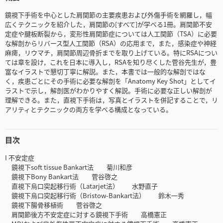
鏡視下手術を中心とした肩関節の主要疾患および外傷手術を網羅し，幅
広くテクニックを紹介した，肩関節の[すべて]が学べる1冊。肩関節不安
定症や腱板断裂から，変形性肩関節症については人工関節（TSA）に必要
な解剖からリバース型人工関節（RSA）の応用まで，また，感染症や神経
麻痺，リウマチ，肩関節周辺骨折までを取り上げている。特にRSAについ
ては章を設け，これを日本に導入し，RSAを知り尽くした菅谷先生が，豊
富なイラストで懇切丁寧に解説。また，本書では一般的な解剖ではな
く，疾患ごとにその手術に必要な解剖を「Anatomy Key Shot」としてイ
ラストで示し，解剖医がわかりやすく解説。手術に必要な正しい解剖が
理解できる。また，直視下手術は，写真とイラストを併記することで，リ
アリティとテクニックの両方を学べる構成となっている。
目次
I 不安定症
鏡視下soft tissue Bankart法 菊川和彦
鏡視下Bony Bankart法 菅谷啓之
直視下烏口突起移行術（Latarjet法） 水野直子
鏡視下烏口突起移行術（Bristow-Bankart法） 鈴木一秀
鏡視下腸骨移植術 菅谷啓之
肩関節後方不安定症に対する鏡視下手術 高橋憲正