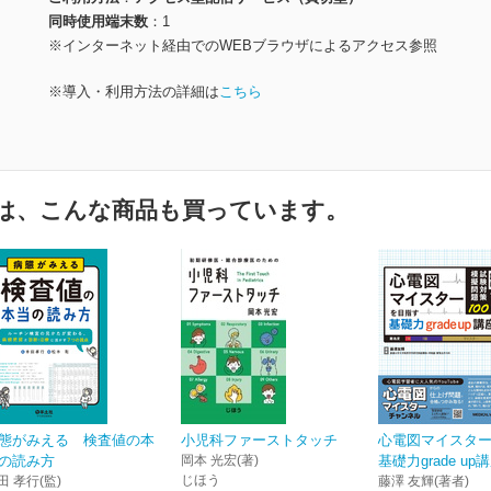
同時使用端末数
1
※インターネット経由でのWEBブラウザによるアクセス参照
※導入・利用方法の詳細は
こちら
は、こんな商品も買っています。
態がみえる 検査値の本
小児科ファーストタッチ
心電図マイスタ
の読み方
岡本 光宏(著)
基礎力grade up
じほう
田 孝行(監)
藤澤 友輝(著者)