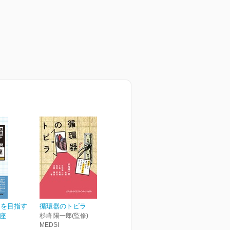
ーを目指す
循環器のトビラ
講座
杉崎 陽一郎(監修)
MEDSI