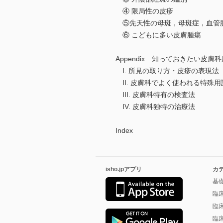
④ 限局性の皮疹
⑤先天性の母斑，母斑症，血管
⑥ こどもに多い皮膚腫瘍
Appendix 知っておきたい皮膚
I. 所見の取り方・皮疹の表現法
II. 皮膚科でよく使われる特殊用
III. 皮膚科特有の検査法
IV. 皮膚科独特の治療法
Index
isho.jpアプリ
カ
基
臨
臨
臨