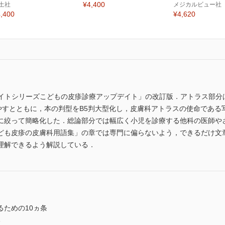
¥4,400
土社
メジカルビュー社
,400
¥4,620
デイトシリーズこどもの皮疹診療アップデイト」の改訂版．アトラス部分
増やすとともに，本の判型をB5判大型化し，皮膚科アトラスの使命であ
に絞って簡略化した．総論部分では幅広く小児を診療する他科の医師や
ども皮疹の皮膚科用語集」の章では専門に偏らないよう，できるだけ文
理解できるよう解説している．
ための10ヵ条
る