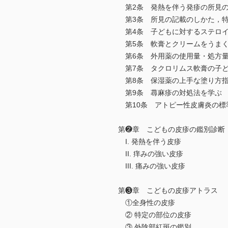
第2条 発熱を伴う発疹の所見の
第3条 所見の記載のしかた，特
第4条 子どもに対するステロイ
第5条 軟膏とクリームをうまく
第6条 外用薬の使用量・処方量
第7条 タクロリムス軟膏の子ど
第8条 保湿薬の上手な塗り方指
第9条 蕁麻疹の対処法を学ぶ
第10条 アトピー性皮膚炎の標
第❷章 こどもの皮疹の鑑別診断
I. 発熱を伴う皮疹
II. 痒みの強い皮疹
III. 痛みの強い皮疹
第❸章 こどもの皮疹アトラス
①全身性の皮疹
② 特定の部位の皮疹
③ 外陰部紅斑の鑑別