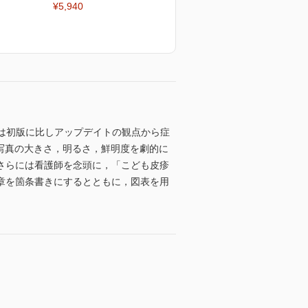
¥5,940
は初版に比しアップデイトの観点から症
る写真の大きさ，明るさ，鮮明度を劇的に
さらには看護師を念頭に，「こども皮疹
章を箇条書きにするとともに，図表を用