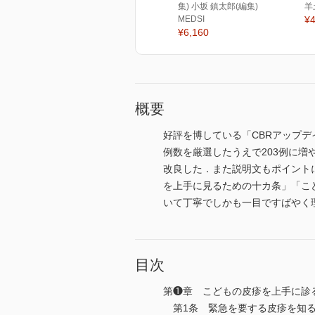
集) 小坂 鎮太郎(編集)
羊
MEDSI
¥4
¥6,160
概要
好評を博している「CBRアップ
例数を厳選したうえで203例に
改良した．また説明文もポイント
を上手に見るための十カ条」「こ
いて丁寧でしかも一目ですばやく
目次
第❶章 こどもの皮疹を上手に診る
第1条 緊急を要する皮疹を知