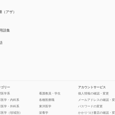
腫（アザ）
科用語集
語
テゴリー
アカウントサービス
礎医学系
看護教員・学生
個人情報の確認・変更
床医学・内科系
各種医療職
メールアドレスの確認・変
床医学・外科系
東洋医学
パスワードの変更
床医学（領域別）
栄養学
かかりつけ書店の確認・変