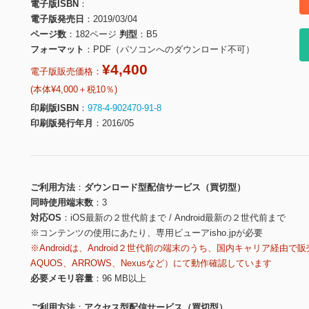
電子版ISBN
電子版発売日
2019/03/04
ページ数
182ページ
判型
B5
フォーマット
PDF（パソコンへのダウンロード不可）
¥4,400
電子版販売価格：
(本体¥4,000＋税10％)
印刷版ISBN
978-4-902470-91-8
印刷版発行年月
2016/05
ご利用方法
ダウンロード型配信サービス（買切型）
同時使用端末数
3
対応OS
iOS最新の２世代前まで / Android最新の２世代前まで
※コンテンツの使用にあたり、専用ビューアisho.jpが必要
※Androidは、Android２世代前の端末のうち、国内キャリア経由で販
AQUOS、ARROWS、Nexusなど）にて動作確認しています
必要メモリ容量
96 MB以上
ご利用方法
アクセス型配信サービス（買切型）