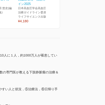
イン2025
田 悠史(編
日本高血圧学会高血圧管理・
集)
治療ガイドライン委員会(編)
ライフサイエンス出版
¥4,180
0人に１人，約1000万人が罹患してい
有数の専門医が教える下肢静脈瘤の治療＆
やすい人と状況，⑤治療法，⑥日帰り手