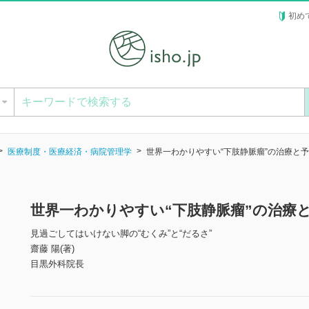
初め
ー
医療制度・医療経済・病院管理学
世界一わかりやすい“下肢静脈瘤”の治療と
世界一わかりやすい“下肢静脈瘤”の治療
見過ごしてはいけない脚の“むくみ”と“だるさ”
齋藤 陽(著)
目黒外科院長