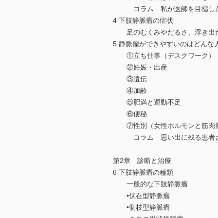
コラム 私が医師を目指し
4 下肢静脈瘤の症状
足のむくみやだるさ、浮き出た
5 静脈瘤ができやすいのはどんな
①立ち仕事（デスクワーク）
②妊娠・出産
③遺伝
④加齢
⑤肥満と運動不足
⑥便秘
⑦性別（女性ホルモンと筋肉
コラム 思い出に残る患者さん
第2章 診断と治療
6 下肢静脈瘤の種類
一般的な下肢静脈瘤
•伏在型静脈瘤
•側枝型静脈瘤