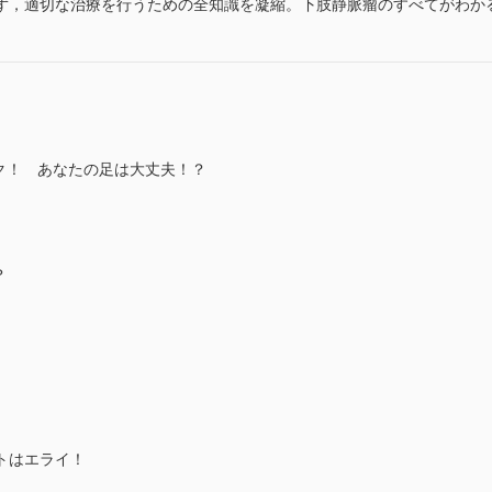
ず，適切な治療を行うための全知識を凝縮。下肢静脈瘤のすべてがわか
ク！ あなたの足は大丈夫！？
？
トはエライ！