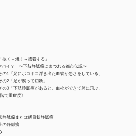
抜く→焼く→接着する」
らヤバイ？ 〜下肢静脈瘤にまつわる都市伝説〜
の1「足にボコボコ浮き出た血管が悪さをしている」
の2「足が腐って切断」
の3「下肢静脈瘤があると、血栓ができて肺に飛ぶ」
段階で重症度》
静脈瘤または網目状静脈瘤
上の静脈瘤
み