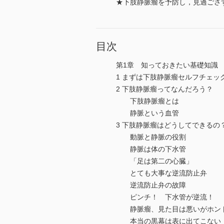
★下肢静脈瘤を予防し，見過ごさ
目次
第1章 知っておきたい基礎知識
1 まずは下肢静脈瘤セルフチェッ
2 下肢静脈瘤ってなんだろう？
下肢静脈瘤とは
静脈という血管
3 下肢静脈瘤はどうしてできるの
動脈と静脈の役割
静脈は体の下水管
「足は第二の心臓」
とても大事な逆流防止弁
逆流防止弁の故障
ピンチ！ 下水管が逆流！
静脈瘤、見た目は悪いがホン
本当の黒幕は表に出てこない