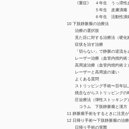
《重症》 ４年生 うっ滞性
５年生 皮膚潰瘍
６年生 活動性潰
10 下肢静脈瘤の治療法
治療の選択肢
見た目に対する治療法（硬化
症状を治す治療
「切らない」で静脈の逆流を止
レーザー治療（血管内焼灼術
高周波治療（血管内焼灼術２
レーザーと高周波の違い
よくある質問
ストリッピング手術〜百年以上
残念ながらストリッピングの時
圧迫療法（弾性ストッキング
コラム 下肢静脈瘤と漢方
11 静脈瘤手術をするときに注意
12 日帰り手術〜下肢静脈瘤の治
日帰り手術の実際