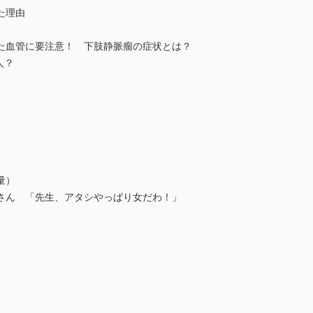
た理由
血管に要注意！ 下肢静脈瘤の症状とは？
人？
量）
 「先生、アタシやっぱり女だわ！」