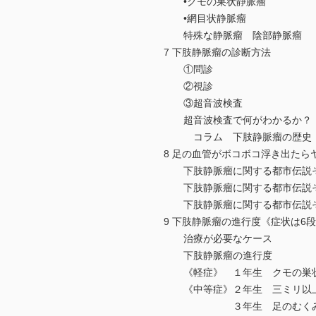
•クモの巣状静脈瘤
•網目状静脈瘤
特殊な静脈瘤 陰部静脈瘤
7 下肢静脈瘤の診断方法
①問診
②視診
③超音波検査
超音波検査で何がわかるか？
コラム 下肢静脈瘤の歴史「
8 足の血管がボコボコ浮き出た
下肢静脈瘤に関する都市伝説そ
下肢静脈瘤に関する都市伝説そ
下肢静脈瘤に関する都市伝説そ
9 下肢静脈瘤の進行度《症状は6
治療が必要なケース
下肢静脈瘤の進行度
《軽症》 １年生 クモの巣状
《中等症》２年生 三ミリ以
３年生 足のむく