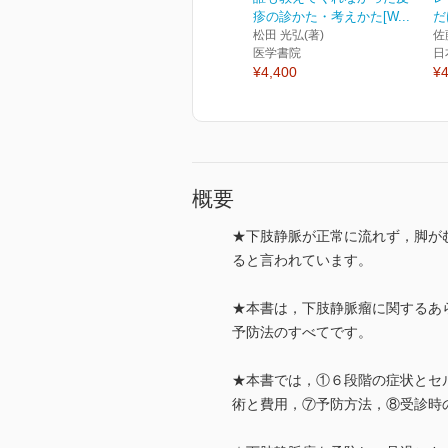
疹の診かた・考えかた[W...
だ
松田 光弘(著)
佐
医学書院
日
¥4,400
¥4
概要
★下肢静脈が正常に流れず，脚がむ
ると言われています。
★本書は，下肢静脈瘤に関するあ
予防法のすべてです。
★本書では，①６段階の症状とセ
術と費用，⑦予防方法，⑧受診時