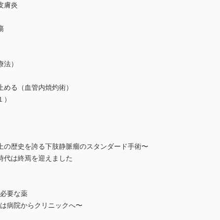
皮膚炎
瘍
療法）
める（血管内焼灼術）
１）
）
の歴史を誇る下肢静脈瘤のスタンダード手術〜
代は終焉を迎えました
）
が必要な薬
療は病院からクリニックへ〜