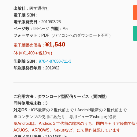
出版社
医学通信社
電子版ISBN
電子版発売日
2019/03/25
ページ数
98ページ
判型
A5
フォーマット
PDF（パソコンへのダウンロード不可）
¥1,540
電子版販売価格：
(本体¥1,400＋税10％)
印刷版ISBN
978-4-87058-711-3
印刷版発行年月
2019/02
ご利用方法
ダウンロード型配信サービス（買切型）
同時使用端末数
3
対応OS
iOS最新の２世代前まで / Android最新の２世代前まで
※コンテンツの使用にあたり、専用ビューアisho.jpが必要
※Androidは、Android２世代前の端末のうち、国内キャリア経由で販
AQUOS、ARROWS、Nexusなど）にて動作確認しています
必要メモリ容量
210 MB以上