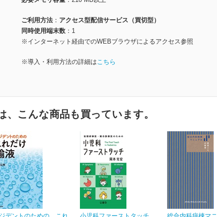
ご利用方法
アクセス型配信サービス（買切型）
同時使用端末数
1
※インターネット経由でのWEBブラウザによるアクセス参照
※導入・利用方法の詳細は
こちら
は、こんな商品も買っています。
ジデントのための これ
小児科ファーストタッチ
総合内科病棟マ