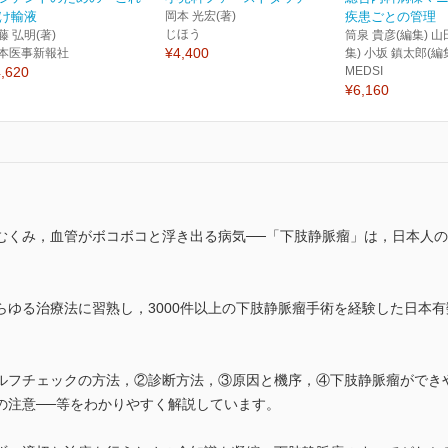
け輸液
岡本 光宏(著)
疾患ごとの管理
じほう
藤 弘明(著)
筒泉 貴彦(編集) 山
¥4,400
本医事新報社
集) 小坂 鎮太郎(編
,620
MEDSI
¥6,160
くみ，血管がボコボコと浮き出る病気──「下肢静脈瘤」は，日本人の1
らゆる治療法に習熟し，3000件以上の下肢静脈瘤手術を経験した日本
ルフチェックの方法，②診断方法，③原因と機序，④下肢静脈瘤ができ
の注意──等をわかりやすく解説しています。