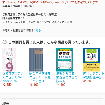
末（Xperia、GALAXY、AQUOS、ARROWS、Nexusなど）にて動作確認しています
必要メモリ容量
30 MB以上
ご利用方法
アクセス型配信サービス（買切型）
同時使用端末数
1
※インターネット経由でのWEBブラウザによるアクセス参照
※導入・利用方法の詳細は
こちら
この商品を買った人は、こんな商品も買っています。
感染症プラチナ
総合内科病棟マ
病態がみえる
内科レジデント
マニュアル Ver.9
ニュアル 疾患
検査値の本当の
の鉄則 第4版
2025-2026
ごとの管理
読み方
¥5,280
¥2,750
¥6,160
¥4,400
概要