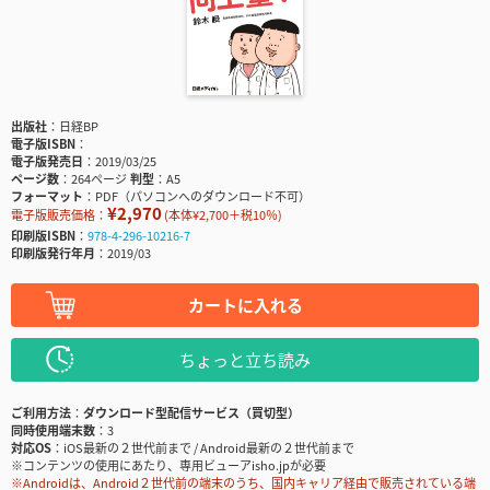
出版社
日経BP
電子版ISBN
電子版発売日
2019/03/25
ページ数
264ページ
判型
A5
フォーマット
PDF（パソコンへのダウンロード不可）
¥2,970
電子版販売価格：
(本体¥2,700＋税10％)
印刷版ISBN
978-4-296-10216-7
印刷版発行年月
2019/03
カートに入れる
ちょっと立ち読み
ご利用方法
ダウンロード型配信サービス（買切型）
同時使用端末数
3
対応OS
iOS最新の２世代前まで / Android最新の２世代前まで
※コンテンツの使用にあたり、専用ビューアisho.jpが必要
※Androidは、Android２世代前の端末のうち、国内キャリア経由で販売されている端