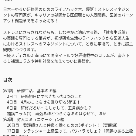
日本一ゆるい研修医のためのライフハック本、爆誕！ストレスマネジメ
ントの専門家が、キャリアの疑問から医療職との人間関係、医師のバーン
アウト問題までをぶった切る！
ストレスにさらされながらも、しなやかに適応する術、「健康生成論」
の実践を専門とする筆者が、初期研修生活のライフハックから医師人生
におけるストレスへのマネジメントについて、ときに学術的、ときに超主
観的につづります。
日経メディカルOnlineにて同タイトルで好評連載中のコラムが、書き下
ろし補講コラムや特別対談を加えてついに書籍化。
目次
第1講 研修生活、基本のキ編
2日目 研修初日にすべきたった1つのこと
4日目 4月のこじらせを乗り切る5箇条！
6日目 研修だるい…もしかして、五月病かも？
補講コラム(1) 頑張るほどつらくなるのはなぜ？、ほか
第2講 対人コミュニケーション編
10日目 看護師さんと仲良く働くための3ポイント！（実践編）
12日目 クラッシャー上級医って、パワハラでしょ？（問題のある上級