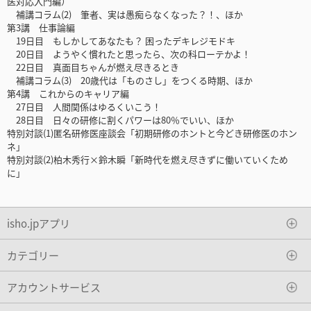
医対応入門編）
補講コラム(2) 筆者、実は愚痴らなくなった？！、ほか
第3講 仕事論編
19日目 もしかしてあなたも？ 困ったデキレジモドキ
20日目 ようやく慣れたと思ったら、次の科ローテかよ！
22日目 真面目ちゃんが燃え尽きるとき
補講コラム(3) 20歳代は「ものさし」をつくる時期、ほか
第4講 これからのキャリア編
27日目 人間関係はゆるくいこう！
28日目 日々の研修に割くパワーは80％でいい、ほか
特別対談(1)匿名研修医座談会「初期研修のホントと今どき研修医のホン
ネ」
特別対談(2)柏木秀行×鈴木瞬「新時代を燃え尽きずに働いていくため
に」
isho.jpアプリ
カテゴリー
アカウントサービス