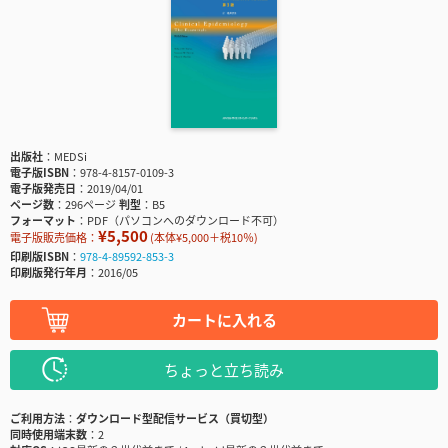
出版社
MEDSi
電子版ISBN
978-4-8157-0109-3
電子版発売日
2019/04/01
ページ数
296ページ
判型
B5
フォーマット
PDF（パソコンへのダウンロード不可）
¥5,500
電子版販売価格：
(本体¥5,000＋税10％)
印刷版ISBN
978-4-89592-853-3
印刷版発行年月
2016/05
カートに入れる
ちょっと立ち読み
ご利用方法
ダウンロード型配信サービス（買切型）
同時使用端末数
2