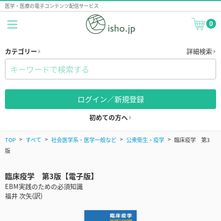
医学・医療の電子コンテンツ配信サービス
0
カテゴリー
詳細検索
ログイン／新規登録
初めての方へ
TOP
すべて
社会医学系・医学一般など
公衆衛生・疫学
臨床疫学 第3
版
臨床疫学 第3版【電子版】
EBM実践のための必須知識
福井 次矢(訳)