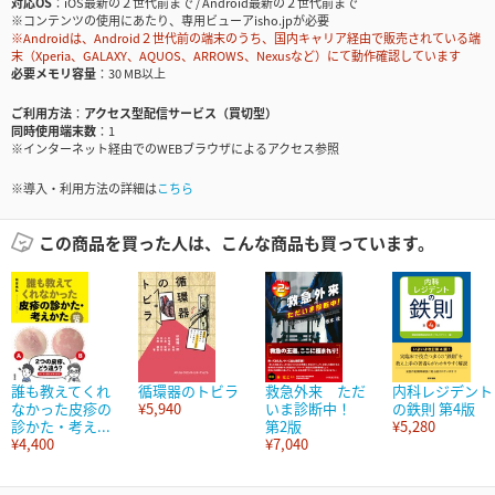
対応OS
iOS最新の２世代前まで / Android最新の２世代前まで
※コンテンツの使用にあたり、専用ビューアisho.jpが必要
※Androidは、Android２世代前の端末のうち、国内キャリア経由で販売されている端
末（Xperia、GALAXY、AQUOS、ARROWS、Nexusなど）にて動作確認しています
必要メモリ容量
30 MB以上
ご利用方法
アクセス型配信サービス（買切型）
同時使用端末数
1
※インターネット経由でのWEBブラウザによるアクセス参照
※導入・利用方法の詳細は
こちら
この商品を買った人は、こんな商品も買っています。
誰も教えてくれ
循環器のトビラ
救急外来 ただ
内科レジデント
なかった皮疹の
¥5,940
いま診断中！
の鉄則 第4版
診かた・考え...
第2版
¥5,280
¥4,400
¥7,040