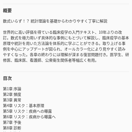
概要
数式いらず！？ 統計理論を基礎からわかりやすく丁寧に解説
世界的に高い評価を得ている臨床疫学の入門テキスト、10年ぶりの改
訂。数式を極力用いず具体的な事例にもとづいて解説し、臨床疫学の基本
原理や統計を用いた方法論を体系的に学ぶことができる。取り上げる事
例を中心にアップデートが図られ、オールカラー化により見やすく読み
やすくなった。各章の終わりには理解が深まる復習問題付き。医学生、研
修医、臨床医、看護師、公衆衛生関係者等幅広く有用。
目次
第1章 序論
第2章 頻度
第3章 異常
第4章 リスク：基本原理
第5章 リスク：疾病への曝露
第6章 リスク：疾病から曝露へ
第7章 予後
第8章 診断