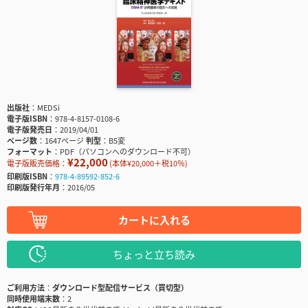
出版社
MEDSi
電子版ISBN
978-4-8157-0108-6
電子版発売日
2019/04/01
ページ数
1647ページ
判型
B5変
フォーマット
PDF（パソコンへのダウンロード不可）
¥22,000
電子版販売価格：
(本体¥20,000＋税10％)
印刷版ISBN
978-4-89592-852-6
印刷版発行年月
2016/05
カートに入れる
ちょっと立ち読み
ご利用方法
ダウンロード型配信サービス（買切型）
同時使用端末数
2