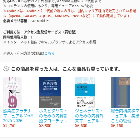
対応OS
iOS最新の２世代前まで / Android最新の２世代前まで
※コンテンツの使用にあたり、専用ビューアisho.jpが必要
※Androidは、Android２世代前の端末のうち、国内キャリア経由で販売されている端
末（Xperia、GALAXY、AQUOS、ARROWS、Nexusなど）にて動作確認しています
必要メモリ容量
646 MB以上
ご利用方法
アクセス型配信サービス（買切型）
同時使用端末数
1
※インターネット経由でのWEBブラウザによるアクセス参照
※導入・利用方法の詳細は
こちら
この商品を買った人は、こんな商品も買っています。
感染症プラチナ
ホスピタリスト
ジェネラリスト
総合内科病棟マ
マニュアル Ver.9
のための内科診
のための内科外
ニュアル 疾患
2025-2026
療フローチャ...
来マニュアル...
ごとの管理
¥2,750
¥8,800
¥6,600
¥6,160