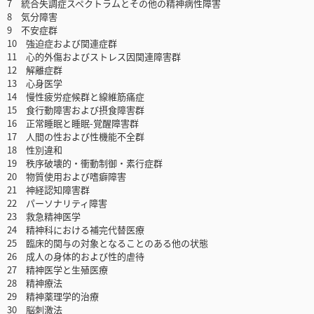
7 統合失調症スペクトラムとその他の精神病性障害
8 気分障害
9 不安症群
10 強迫症および関連症群
11 心的外傷およびストレス因関連障害群
12 解離症群
13 心身医学
14 慢性疲労症候群と線維筋痛症
15 食行動障害および摂食障害群
16 正常睡眠と睡眠-覚醒障害群
17 人間の性および性機能不全群
18 性別違和
19 秩序破壊的・衝動制御・素行症群
20 物質使用および嗜癖障害
21 神経認知障害群
22 パーソナリティ障害
23 救急精神医学
24 精神科における補完代替医療
25 臨床的関与の対象となることのある他の状態
26 成人の身体的および性的虐待
27 精神医学と生殖医療
28 精神療法
29 精神薬理学的治療
30 脳刺激法