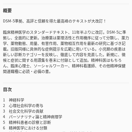
概要
DSM-5準拠、高評と信頼を得た最高峰のテキストが大改訂！
臨床精神医学のスタンダードテキスト、11年半ぶりに改訂。DSM-5に準
拠し、全面的に更新。治療薬は薬理活性と作用機序に従って分類し、薬力
学、薬物動態、用量、有害作用、薬物相互作用を最新の研究に基づき記
載。旧版同様に具体的な症例提示を広範に用いている。小児期の疾患は
新しい診断カテゴリーを反映し、徹底して内容を見直した。新規に、徴
候と症状に関する用語集を巻末に付録として追加。精神科医はもちろ
ん、臨床心理士、ソーシャルワーカー、精神科看護師、その他精神保健
関連職種に必読・必備の書。
目次
1 神経科学
2 心理社会科学の寄与
3 社会文化科学の貢献
4 パーソナリティ論と精神病理学
5 精神科患者の診察と診断
6 精神医学における分類