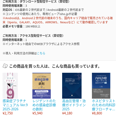
ご利用方法
ダウンロード型配信サービス（買切型）
同時使用端末数
3
対応OS
iOS最新の２世代前まで / Android最新の２世代前まで
※コンテンツの使用にあたり、専用ビューアisho.jpが必要
※Androidは、Android２世代前の端末のうち、国内キャリア経由で販売されている端
末（Xperia、GALAXY、AQUOS、ARROWS、Nexusなど）にて動作確認しています
必要メモリ容量
186 MB以上
ご利用方法
アクセス型配信サービス（買切型）
同時使用端末数
1
※インターネット経由でのWEBブラウザによるアクセス参照
※導入・利用方法の詳細は
こちら
この商品を買った人は、こんな商品も買っています。
感染症プラチナ
レジデントのた
高血圧管理・治
ホスピタリスト
マニュアル Ver.9
めの感染症診療
療ガイドライン
のための内科診
2025-2026
の鉄則
2025
療フローチャ...
¥2,750
¥5,940
¥4,180
¥8,800