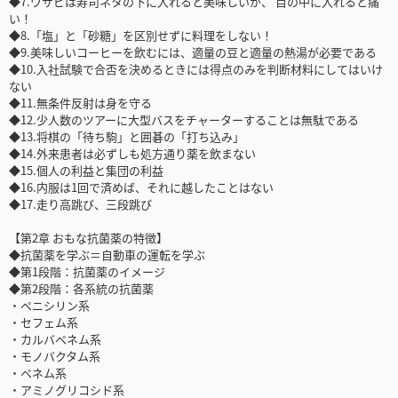
◆7.ワサビは寿司ネタの下に入れると美味しいが、 目の中に入れると痛
い！
◆8.「塩」と「砂糖」を区別せずに料理をしない！
◆9.美味しいコーヒーを飲むには、適量の豆と適量の熱湯が必要である
◆10.入社試験で合否を決めるときには得点のみを判断材料にしてはいけ
ない
◆11.無条件反射は身を守る
◆12.少人数のツアーに大型バスをチャーターすることは無駄である
◆13.将棋の「待ち駒」と囲碁の「打ち込み」
◆14.外来患者は必ずしも処方通り薬を飲まない
◆15.個人の利益と集団の利益
◆16.内服は1回で済めば、それに越したことはない
◆17.走り高跳び、三段跳び
【第2章 おもな抗菌薬の特徴】
◆抗菌薬を学ぶ＝自動車の運転を学ぶ
◆第1段階：抗菌薬のイメージ
◆第2段階：各系統の抗菌薬
・ペニシリン系
・セフェム系
・カルバペネム系
・モノバクタム系
・ペネム系
・アミノグリコシド系