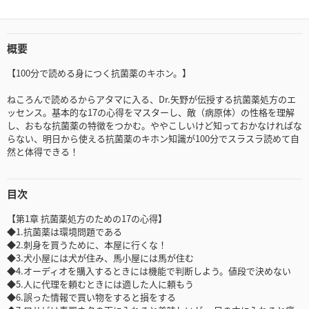
概要
【100分で読める身につく抗菌薬のキホン。】
ねころんで読めるからアタマに入る、Dr.矢野が伝授する抗菌薬処方のエ
ッセンス。基本的な17の心得をマスターし、敵（病原体）の性格を理解
し、おもな抗菌薬の特徴をつかむ。ややこしいけど知っておかなければな
らない、明日から使える抗菌薬のキホン知識が100分でスラスラ読めて自
然と体得できる！
目次
【第1章 抗菌薬処方のための17の心得】
◆1.抗菌薬は環境問題である
◆2.刺身を買うために、本屋に行くな！
◆3.犬小屋には犬が住み、馬小屋には馬が住む
◆4.オーディオを購入するときには機能で判断しよう。値段で決めない
◆5.人に代理を頼むときには適した人に頼もう
◆6.誤った情報で買い物をすると損をする