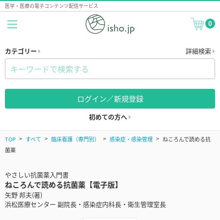
医学・医療の電子コンテンツ配信サービス
0
カテゴリー
詳細検索
ログイン／新規登録
初めての方へ
TOP
すべて
臨床看護（専門別）
感染症・感染管理
ねころんで読める抗
菌薬
やさしい抗菌薬入門書
ねころんで読める抗菌薬【電子版】
矢野 邦夫(著)
浜松医療センター 副院長・感染症内科長・衛生管理室長