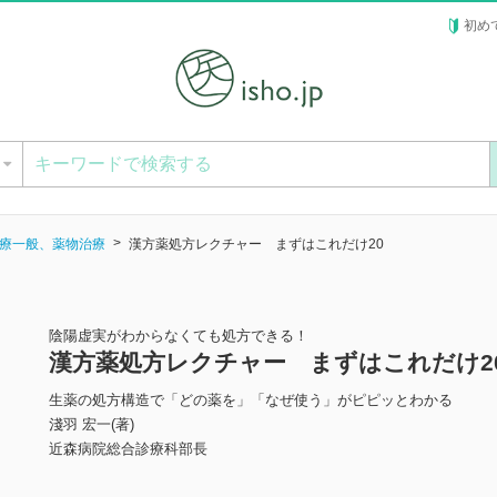
初め
ー
療一般、薬物治療
漢方薬処方レクチャー まずはこれだけ20
陰陽虚実がわからなくても処方できる！
漢方薬処方レクチャー まずはこれだけ2
生薬の処方構造で「どの薬を」「なぜ使う」がピピッとわかる
淺羽 宏一(著)
近森病院総合診療科部長