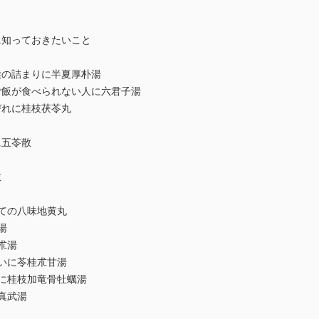
に知っておきたいこと
喉の詰まりに半夏厚朴湯
ご飯が食べられない人に六君子湯
びれに桂枝茯苓丸
に五苓散
散
ての八味地黄丸
湯
朮湯
いに苓桂朮甘湯
状に桂枝加竜骨牡蠣湯
真武湯