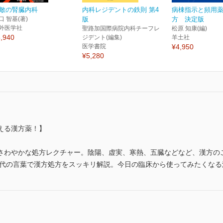
敵の腎臓内科
内科レジデントの鉄則 第4
病棟指示と頻用
口 智基(著)
版
方 決定版
外医学社
聖路加国際病院内科チーフレ
松原 知康(編)
,940
ジデント(編集)
羊土社
医学書院
¥4,950
¥5,280
える漢方薬！】
さわやかな処方レクチャー。陰陽、虚実、寒熱、五臓などなど、漢方の
現代の言葉で漢方処方をスッキリ解説。今日の臨床から使ってみたくなる