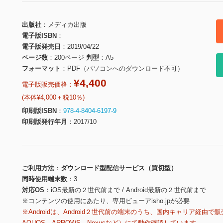
出版社
メディカ出版
電子版ISBN
電子版発売日
2019/04/22
ページ数
200ページ
判型
A5
フォーマット
PDF（パソコンへのダウンロード不可）
¥4,400
電子版販売価格：
(本体¥4,000＋税10％)
印刷版ISBN
978-4-8404-6197-9
印刷版発行年月
2017/10
ご利用方法
ダウンロード型配信サービス（買切型）
同時使用端末数
3
対応OS
iOS最新の２世代前まで / Android最新の２世代前まで
※コンテンツの使用にあたり、専用ビューアisho.jpが必要
※Androidは、Android２世代前の端末のうち、国内キャリア経由で販
AQUOS、ARROWS、Nexusなど）にて動作確認しています