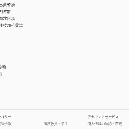
已黄耆湯
四逆散
加朮附湯
桂枝加芍薬湯
診断
由
テゴリー
アカウントサービス
礎医学系
看護教員・学生
個人情報の確認・変更