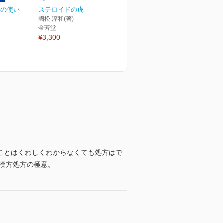
薬の使い
ステロイドの虎
國松 淳和(著)
金芳堂
¥3,300
ことはくわしくわからなくても処方はで
漢方処方の極意。