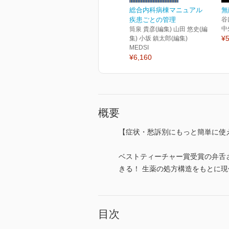
総合内科病棟マニュアル
無
疾患ごとの管理
谷
中
筒泉 貴彦(編集) 山田 悠史(編
¥5
集) 小坂 鎮太郎(編集)
MEDSI
¥6,160
概要
【症状・愁訴別にもっと簡単に使
ベストティーチャー賞受賞の弁舌
きる！ 生薬の処方構造をもとに
目次