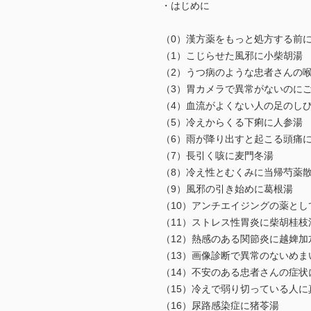
・はじめに
（0）漢方薬をもっと処方する前
（1）こじらせた風邪に小柴胡湯
（2）うつ病のような忠者さんの
（3）胃カメラで異常がないのに
（4）血流がよくない人の足のし
（5）冷えからくる下痢に人参湯
（6）雨が降り出すと起こる頭痛
（7）長引く咳に麦門冬湯
（8）冷え性とむくみに当帰芍薬
（9）風邪の引き始めに葛根湯
（10）アンチエイジングの薬とし
（11）ストレス性胃炎に柴胡桂枝
（12）熱感のある関節炎に越婢加
（13）画像診断で異常のないめま
（14）不安のある忠者さんの症
（15）冷えで弱り切っている人に
（16）尿路感染症に猪苓湯