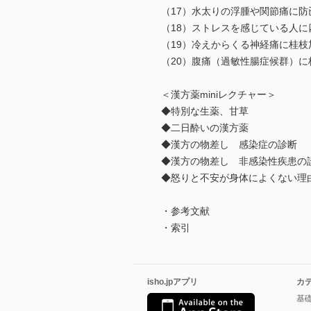
（17）水太りの浮腫や関節痛に防
（18）ストレスを感じている人に
（19）冷えからくる神経痛に桂枝
（20）腹痛（過敏性腸症候群）に
＜漢方薬miniレクチャー＞
◆特別な生薬、甘草
◆二日酔いの漢方薬
◆漢方の物差し 感染症の診断
◆漢方の物差し 非感染性疾患の
◆怒りと不安が身体によくない理
・参考文献
・索引
isho.jpアプリ
カ
基