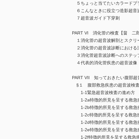
５ちょっと当てたいカラードプ
６こんなときに役立つ造影超音
７超音波ガイド下穿刺
PART VI 消化管の検査【畠 二
１消化管の超音波解剖とスクリ
２消化管の超音波診断における
３消化管超音波診断へのステッ
４代表的消化管疾患の超音波像
PART VII 知っておきたい腹部
§１ 腹部救急疾患の超音波検査
1-1緊急超音波検査の進め方
1-2a特徴的所見を呈する救急
1-2b特徴的所見を呈する救急
1-2c特徴的所見を呈する救急
1-2d特徴的所見を呈する救急
1-2e特徴的所見を呈する救急
1-2f特徴的所見を呈する救急