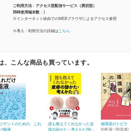
ご利用方法
アクセス型配信サービス（買切型）
同時使用端末数
1
※インターネット経由でのWEBブラウザによるアクセス参照
※導入・利用方法の詳細は
こちら
は、こんな商品も買っています。
ジデントのための これ
誰も教えてくれなかった皮
循環器のトビラ
け輸液
疹の診かた・考えかた[W...
杉崎 陽一郎(監修)