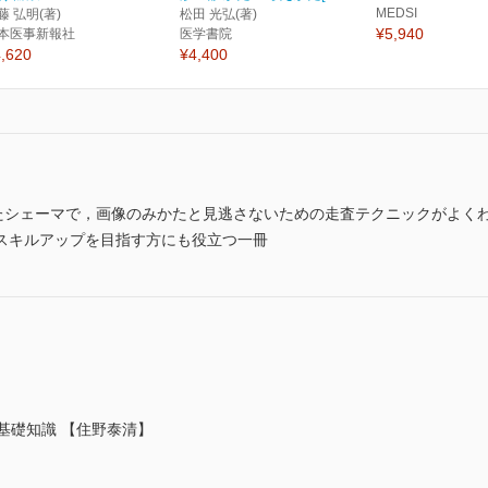
MEDSI
藤 弘明(著)
松田 光弘(著)
¥5,940
本医事新報社
医学書院
,620
¥4,400
したシェーマで，画像のみかたと見逃さないための走査テクニックがよく
スキルアップを目指す方にも役立つ一冊
な基礎知識 【住野泰清】