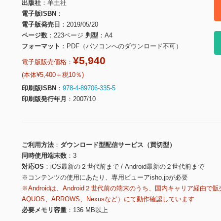
出版社
羊土社
電子版ISBN
電子版発売日
2019/05/20
ページ数
223ページ
判型
A4
フォーマット
PDF（パソコンへのダウンロード不可）
¥5,940
電子版販売価格：
(本体¥5,400＋税10％)
印刷版ISBN
978-4-89706-335-5
印刷版発行年月
2007/10
ご利用方法
ダウンロード型配信サービス（買切型）
同時使用端末数
3
対応OS
iOS最新の２世代前まで / Android最新の２世代前まで
※コンテンツの使用にあたり、専用ビューアisho.jpが必要
※Androidは、Android２世代前の端末のうち、国内キャリア経由で販
AQUOS、ARROWS、Nexusなど）にて動作確認しています
必要メモリ容量
136 MB以上