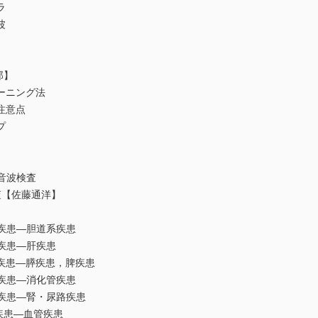
ラ
波
郎】
ーニング法
注意点
プ
超音波検査
【佐藤通洋】
疾患—胆道系疾患
疾患—肝疾患
疾患—膵疾患，脾疾患
疾患—消化管疾患
疾患—腎・尿路疾患
疾患—血管疾患