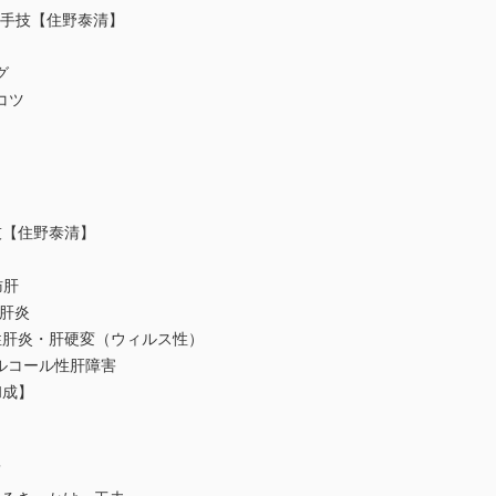
本的手技【住野泰清】
グ
コツ
【住野泰清】
肪肝
肝炎
性肝炎・肝硬変（ウィルス性）
アルコール性肝障害
和成】
瘤