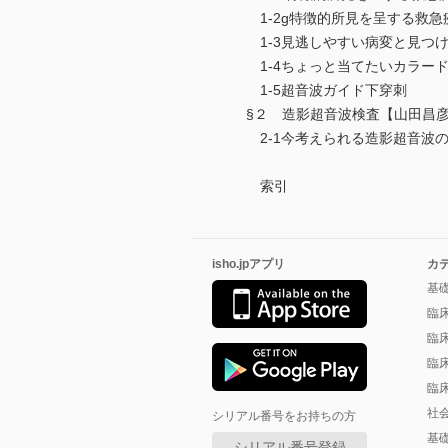
1-2g特徴的所見を呈する救急
1-3見逃しやすい病変と見つけ
1-4ちょっと当てたいカラー
1-5超音波ガイド下穿刺
§２ 造影超音波検査【山田昌彦
2-1今考えられる造影超音波の
索引
isho.jpアプリ
カ
基
臨
臨
臨
臨
社
シリアル番号をお持ちの方
基
シリアル番号登録