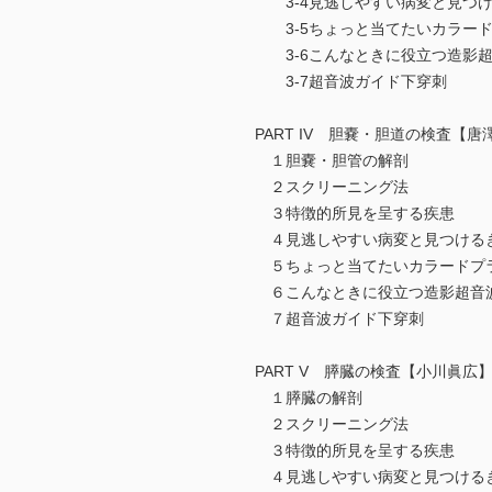
3-4見逃しやすい病変と見つけ
3-5ちょっと当てたいカラー
3-6こんなときに役立つ造影
3-7超音波ガイド下穿刺
PART IV 胆嚢・胆道の検査【唐
１胆嚢・胆管の解剖
２スクリーニング法
３特徴的所見を呈する疾患
４見逃しやすい病変と見つける
５ちょっと当てたいカラードプ
６こんなときに役立つ造影超音
７超音波ガイド下穿刺
PART V 膵臓の検査【小川眞広
１膵臓の解剖
２スクリーニング法
３特徴的所見を呈する疾患
４見逃しやすい病変と見つける