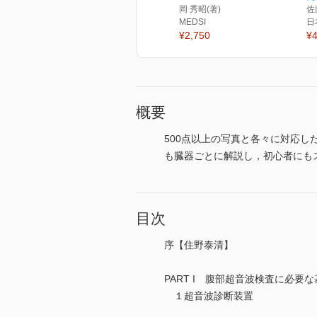
岡 秀昭(著)
佐
MEDSI
日
¥2,750
¥4
概要
500点以上の写真と各々に対応
も臓器ごとに解説し，初心者にも
目次
序【住野泰清】
PART I 腹部超音波検査に必要
１超音波診断装置