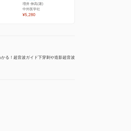
増井 伸高(著)
中外医学社
¥5,280
わかる！超音波ガイド下穿刺や造影超音波