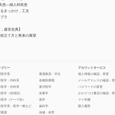
疾患—婦人科疾患
るきっかけ，工夫
ドプラ
，森安史典】
役立て方と将来の展望
テゴリー
アカウントサービス
礎医学系
看護教員・学生
個人情報の確認・変更
床医学・内科系
各種医療職
メールアドレスの確認・変
床医学・外科系
東洋医学
パスワードの変更
床医学（領域別）
栄養学
かかりつけ書店の確認・変
床医学（テーマ別）
薬学
マイ本棚
会医学系・医学一般など
歯科学
購入履歴
礎看護
保健・体育