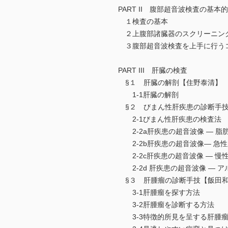
PART II 腹部超音波検査の基
１検査の基本
２上腹部諸臓器のスクリーニン
３腹部超音波検査を上手に行う
PART III 肝臓の検査
§１ 肝臓の解剖【住野泰清】
1-1肝臓の解剖
§２ びまん性肝疾患の診断手技
2-1びまん性肝疾患の検査法
2-2a肝疾患の超音波像 — 脂
2-2b肝疾患の超音波像— 急性
2-2c肝疾患の超音波像 — 慢
2-2d 肝疾患の超音波像 — 
§３ 肝腫瘤の診断手技【飯田
3-1肝腫瘤を探す方法
3-2肝腫瘤を診断する方法
3-3特徴的所見を呈する肝腫