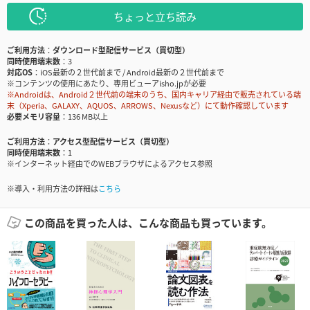
ちょっと立ち読み
ご利用方法
ダウンロード型配信サービス（買切型）
同時使用端末数
3
対応OS
iOS最新の２世代前まで / Android最新の２世代前まで
※コンテンツの使用にあたり、専用ビューアisho.jpが必要
※Androidは、Android２世代前の端末のうち、国内キャリア経由で販売されている端
末（Xperia、GALAXY、AQUOS、ARROWS、Nexusなど）にて動作確認しています
必要メモリ容量
136 MB以上
ご利用方法
アクセス型配信サービス（買切型）
同時使用端末数
1
※インターネット経由でのWEBブラウザによるアクセス参照
※導入・利用方法の詳細は
こちら
この商品を買った人は、こんな商品も買っています。