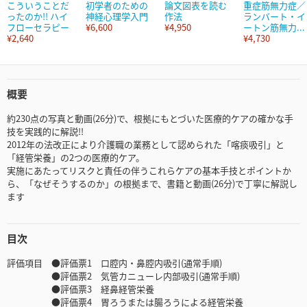
こういうことだ
初学者のための
論文図表を読む
重症筋無力症／
ったのか!! ハイ
神経心理学入門
作法
ランバート・イ
フローセラピー
¥6,600
¥4,950
ートン筋無力...
¥2,640
¥4,730
概要
約230点の写真と動画(26分)で、根拠にもとづいた医療的ケアの確かな手
技を実践的に解説!!
2012年の法改正により介護職の業務として認められた「喀痰吸引」と
「経管栄養」の2つの医療的ケア。
実施にあたってリスクと責任の伴うこれらケアの基本手技とポイントか
ら、「なぜそうするのか」の根拠まで、書籍と動画(26分)で丁寧に解説し
ます
目次
評価項目 ●評価票1 口腔内・鼻腔内吸引(通常手順)
●評価票2 気管カニューレ内部吸引(通常手順)
●評価票3 経鼻経管栄養
●評価票4 胃ろうまたは腸ろうによる経管栄養