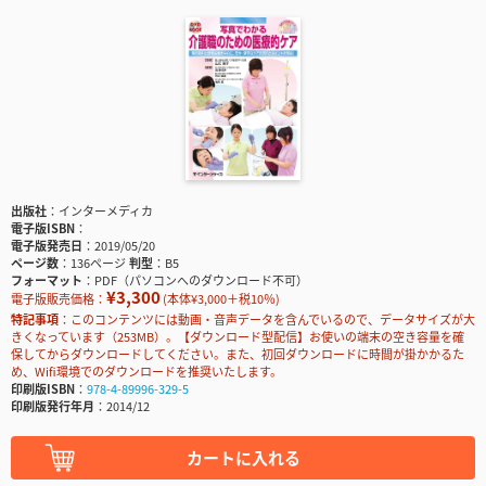
出版社
インターメディカ
電子版ISBN
電子版発売日
2019/05/20
ページ数
136ページ
判型
B5
フォーマット
PDF（パソコンへのダウンロード不可）
¥3,300
電子版販売価格：
(本体¥3,000＋税10％)
特記事項
このコンテンツには動画・音声データを含んでいるので、データサイズが大
きくなっています（253MB）。【ダウンロード型配信】お使いの端末の空き容量を確
保してからダウンロードしてください。また、初回ダウンロードに時間が掛かかるた
め、Wifi環境でのダウンロードを推奨いたします。
印刷版ISBN
978-4-89996-329-5
印刷版発行年月
2014/12
カートに入れる