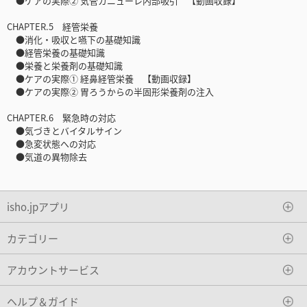
●ケアの実際② 気管カニューレ内部吸引 【動画収録】
CHAPTER.5 経管栄養
●消化・吸収と嚥下の基礎知識
●経管栄養の基礎知識
●栄養と栄養剤の基礎知識
●ケアの実際① 経鼻経管栄養 【動画収録】
●ケアの実際② 胃ろうからの半固形栄養剤の注入
CHAPTER.6 緊急時の対応
●気づきとバイタルサイン
●急変状態への対応
●気道の異物除去
isho.jpアプリ
カテゴリー
アカウントサービス
ヘルプ＆ガイド