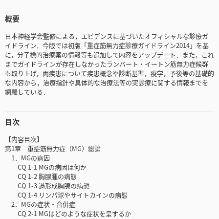
概要
日本神経学会監修による，エビデンスに基づいたオフィシャルな診療ガ
イドライン．今版では初版「重症筋無力症診療ガイドライン2014」を基
に，分子標的治療薬の情報等も追加して内容をアップデート．また，これ
までガイドラインが存在しなかったランバート・イートン筋無力症候群
も取り上げ，両疾患について疾患概念や診断基準，疫学，予後等の基礎的
な内容から，治療指針や具体的な治療法等の実診療に関する情報までを
網羅している．
目次
【内容目次】
第1章 重症筋無力症（MG）総論
1．MGの病因
CQ 1-1 MGの病因は何か
CQ 1-2 胸腺腫の病態
CQ 1-3 過形成胸腺の病態
CQ 1-4 リンパ球やサイトカインの病態
2．MGの症状・合併症
CQ 2-1 MGはどのような症状を呈するか