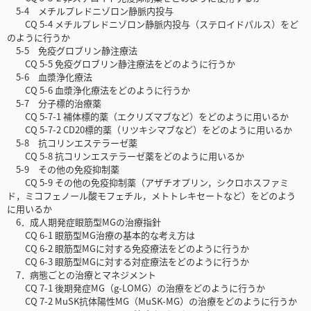
5-4 メチルプレドニゾロン静脈内投与
CQ 5-4 メチルプレドニゾロン静脈内投与（ステロイドパルス）をど
のように行うか
5-5 免疫グロブリン静注療法
CQ 5-5 免疫グロブリン静注療法をどのように行うか
5-6 血漿浄化療法
CQ 5-6 血漿浄化療法をどのように行うか
5-7 分子標的治療薬
CQ 5-7-1 補体標的薬（エクリズマブなど）をどのように用いるか
CQ 5-7-2 CD20標的薬（リツキシマブなど）をどのように用いるか
5-8 抗コリンエステラーゼ薬
CQ 5-8 抗コリンエステラーゼ薬をどのように用いるか
5-9 その他の免疫抑制薬
CQ 5-9 その他の免疫抑制薬（アザチオプリン，シクロホスファミ
ド，ミコフェノール酸モフェチル，メトトレキセートなど）をどのよう
に用いるか
6．成人期発症眼筋型MGの治療指針
CQ 6-1 眼筋型MG治療の基本的な考え方は
CQ 6-2 眼筋型MGに対する免疫療法をどのように行うか
CQ 6-3 眼筋型MGに対する対症療法をどのように行うか
7．病態ごとの治療とマネジメント
CQ 7-1 後期発症MG（g-LOMG）の治療をどのように行うか
CQ 7-2 MuSK抗体陽性MG（MuSK-MG）の治療をどのように行うか