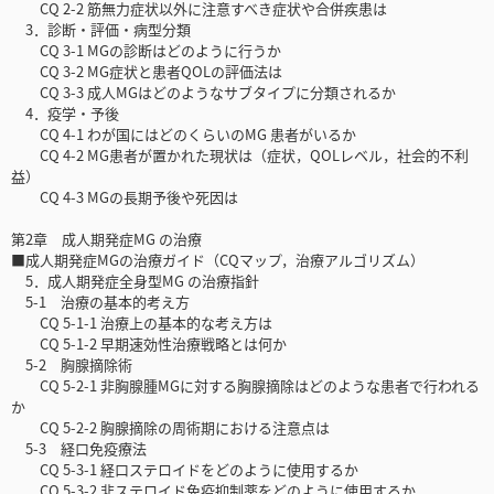
CQ 2-2 筋無力症状以外に注意すべき症状や合併疾患は
3．診断・評価・病型分類
CQ 3-1 MGの診断はどのように行うか
CQ 3-2 MG症状と患者QOLの評価法は
CQ 3-3 成人MGはどのようなサブタイプに分類されるか
4．疫学・予後
CQ 4-1 わが国にはどのくらいのMG 患者がいるか
CQ 4-2 MG患者が置かれた現状は（症状，QOLレベル，社会的不利
益）
CQ 4-3 MGの長期予後や死因は
第2章 成人期発症MG の治療
■成人期発症MGの治療ガイド（CQマップ，治療アルゴリズム）
5．成人期発症全身型MG の治療指針
5-1 治療の基本的考え方
CQ 5-1-1 治療上の基本的な考え方は
CQ 5-1-2 早期速効性治療戦略とは何か
5-2 胸腺摘除術
CQ 5-2-1 非胸腺腫MGに対する胸腺摘除はどのような患者で行われる
か
CQ 5-2-2 胸腺摘除の周術期における注意点は
5-3 経口免疫療法
CQ 5-3-1 経口ステロイドをどのように使用するか
CQ 5-3-2 非ステロイド免疫抑制薬をどのように使用するか