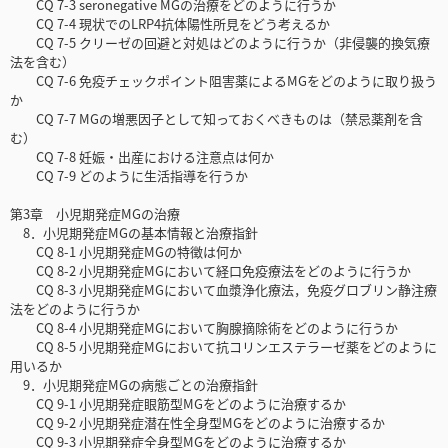
CQ 7-3 seronegative MGの治療をどのように行うか
CQ 7-4 現状でのLRP4抗体陽性所見をどう考えるか
CQ 7-5 クリーゼの回避と対処はどのように行うか（非侵襲的換気療
法を含む）
CQ 7-6 免疫チェックポイント阻害薬によるMGをどのように取り扱う
か
CQ 7-7 MGの増悪因子として知っておくべきものは（禁忌薬剤を含
む）
CQ 7-8 妊娠・出産における注意点は何か
CQ 7-9 どのように生活指導を行うか
第3章 小児期発症MGの治療
8．小児期発症MGの基本情報と治療指針
CQ 8-1 小児期発症MGの特徴は何か
CQ 8-2 小児期発症MGにおいて経口免疫療法をどのように行うか
CQ 8-3 小児期発症MGにおいて血漿浄化療法，免疫グロブリン静注療
法をどのように行うか
CQ 8-4 小児期発症MGにおいて胸腺摘除術をどのように行うか
CQ 8-5 小児期発症MGにおいて抗コリンエステラーゼ薬をどのように
用いるか
9．小児期発症MGの病態ごとの治療指針
CQ 9-1 小児期発症眼筋型MGをどのように治療するか
CQ 9-2 小児期発症潜在性全身型MGをどのように治療するか
CQ 9-3 小児期発症全身型MGをどのように治療するか