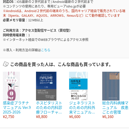
対応OS
iOS最新の２世代前まで / Android最新の２世代前まで
※コンテンツの使用にあたり、専用ビューアisho.jpが必要
※Androidは、Android２世代前の端末のうち、国内キャリア経由で販売されている端
末（Xperia、GALAXY、AQUOS、ARROWS、Nexusなど）にて動作確認しています
必要メモリ容量
12 MB以上
ご利用方法
アクセス型配信サービス（買切型）
同時使用端末数
1
※インターネット経由でのWEBブラウザによるアクセス参照
※導入・利用方法の詳細は
こちら
この商品を買った人は、こんな商品も買っています。
感染症プラチナ
ホスピタリスト
ジェネラリスト
総合内科病棟マ
マニュアル Ver.9
のための内科診
のための内科外
ニュアル 疾患
2025-2026
療フローチャ...
来マニュアル...
ごとの管理
¥2,750
¥8,800
¥6,600
¥6,160