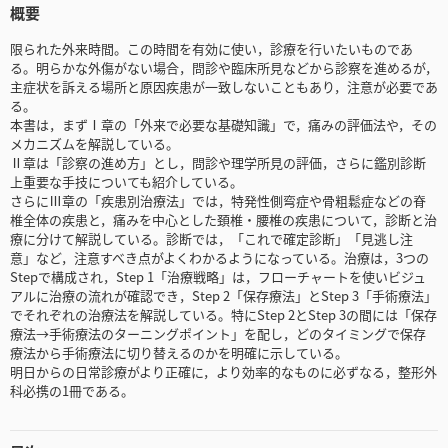
概要
限られた外来時間。この時間を有効に使い，診療を行いたいものであ
る。明らかな外傷がない場合，問診や臨床所見などから診察を進めるが，
主症状を訴える場所と原因疾患が一致しないこともあり，注意が必要であ
る。
本書は，まずⅠ章の「外来で必要な基礎知識」で，痛みの評価法や，その
メカニズムを解説している。
Ⅱ章は「診察の進め方」とし，問診や理学所見の評価，さらに鑑別診断
上重要な手技についても紹介している。
さらにⅢ章の「疾患別治療法」では，特発性側弯症や骨粗鬆症などの脊
椎全体の疾患と，痛みを中心とした頚椎・腰椎の疾患について，診断と治
療に分けて解説している。診断では，「これで確定診断」「見逃し注
意」など，注意すべき点がよくわかるようになっている。治療は，3つの
Stepで構成され，Step 1「治療戦略」は，フローチャートを使いビジュ
アルに治療の流れが確認でき，Step 2「保存療法」とStep 3「手術療法」
でそれぞれの治療法を解説している。特にStep 2とStep 3の間には「保存
療法→手術療法のターニングポイント」を配し，どのタイミングで保存
療法から手術療法に切り替えるのかを明確に示している。
明日からの日常診療がより正確に，より効率的なものに必ずなる，整形外
科必携の1冊である。