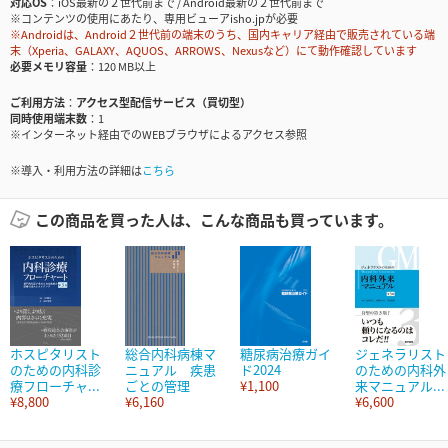
対応OS
iOS最新の２世代前まで / Android最新の２世代前まで
※コンテンツの使用にあたり、専用ビューアisho.jpが必要
※Androidは、Android２世代前の端末のうち、国内キャリア経由で販売されている端
末（Xperia、GALAXY、AQUOS、ARROWS、Nexusなど）にて動作確認しています
必要メモリ容量
120 MB以上
ご利用方法
アクセス型配信サービス（買切型）
同時使用端末数
1
※インターネット経由でのWEBブラウザによるアクセス参照
※導入・利用方法の詳細は
こちら
この商品を買った人は、こんな商品も買っています。
ホスピタリスト
総合内科病棟マ
糖尿病治療ガイ
ジェネラリスト
のための内科診
ニュアル 疾患
ド2024
のための内科外
療フローチャ...
ごとの管理
¥1,100
来マニュアル...
¥8,800
¥6,160
¥6,600