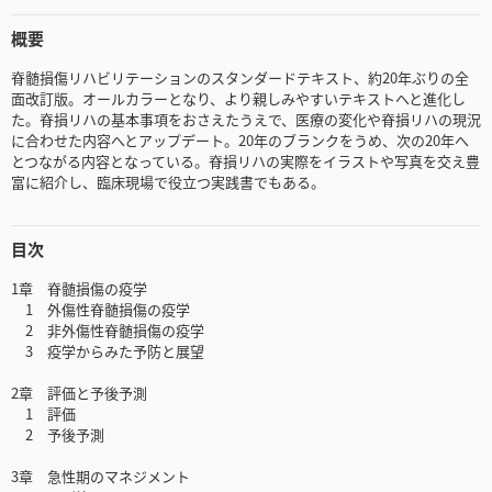
概要
脊髄損傷リハビリテーションのスタンダードテキスト、約20年ぶりの全
面改訂版。オールカラーとなり、より親しみやすいテキストへと進化し
た。脊損リハの基本事項をおさえたうえで、医療の変化や脊損リハの現況
に合わせた内容へとアップデート。20年のブランクをうめ、次の20年へ
とつながる内容となっている。脊損リハの実際をイラストや写真を交え豊
富に紹介し、臨床現場で役立つ実践書でもある。
目次
1章 脊髄損傷の疫学
1 外傷性脊髄損傷の疫学
2 非外傷性脊髄損傷の疫学
3 疫学からみた予防と展望
2章 評価と予後予測
1 評価
2 予後予測
3章 急性期のマネジメント