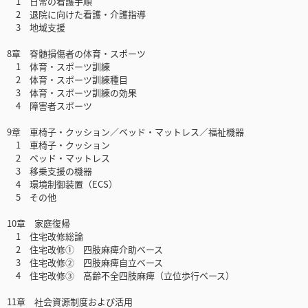
1 日常の看護手順
2 退院に向けた看護・介護指導
3 地域支援
8章 脊髄損傷者の体育・スポーツ
1 体育・スポーツ訓練
2 体育・スポーツ訓練種目
3 体育・スポーツ訓練の効果
4 障害者スポーツ
9章 車椅子・クッション／ベッド・マットレス／福祉機器
1 車椅子・クッション
2 ベッド・マットレス
3 移乗支援の機器
4 環境制御装置（ECS）
5 その他
10章 家庭復帰
1 住宅改修総論
2 住宅改修① 四肢麻痺介助ベース
3 住宅改修② 四肢麻痺自立ベース
4 住宅改修③ 高齢不全四肢麻痺（立位歩行ベース）
11章 社会資源制度および活用