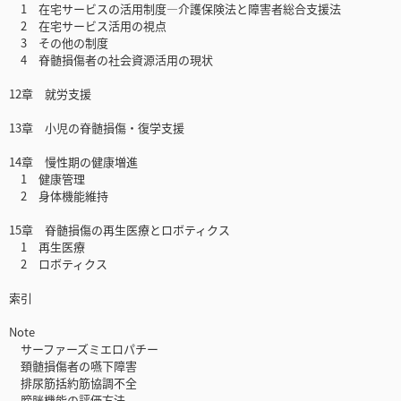
1 在宅サービスの活用制度―介護保険法と障害者総合支援法
2 在宅サービス活用の視点
3 その他の制度
4 脊髄損傷者の社会資源活用の現状
12章 就労支援
13章 小児の脊髄損傷・復学支援
14章 慢性期の健康増進
1 健康管理
2 身体機能維持
15章 脊髄損傷の再生医療とロボティクス
1 再生医療
2 ロボティクス
索引
Note
サーファーズミエロパチー
頚髄損傷者の嚥下障害
排尿筋括約筋協調不全
膀胱機能の評価方法