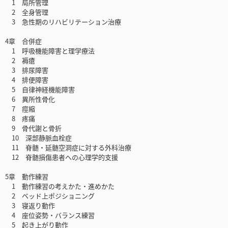
1 局所管理
2 全身管理
3 急性期のリハビリテーション治療
4章 合併症
1 呼吸機能障害と理学療法
2 褥瘡
3 排尿障害
4 排便障害
5 自律神経機能障害
6 異所性骨化
7 痙縮
8 疼痛
9 骨代謝と骨折
10 深部静脈血栓症
11 脊髄・延髄空洞症に対する外科治療
12 脊髄損傷患者への心理学的支援
5章 動作練習
1 動作練習の考えかた・進めかた
2 ベッド上ポジショニング
3 寝返り動作
4 座位姿勢・バランス練習
5 起き上がり動作