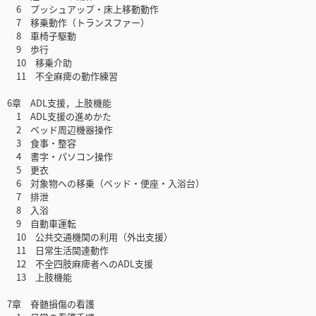
6 プッシュアップ・床上移動動作
7 移乗動作（トランスファー）
8 車椅子駆動
9 歩行
10 移乗介助
11 不全麻痺の動作練習
6章 ADL支援，上肢機能
1 ADL支援の進めかた
2 ベッド周辺機器操作
3 食事・整容
4 書字・パソコン操作
5 更衣
6 対象物への移乗（ベッド・便座・入浴台）
7 排泄
8 入浴
9 自動車運転
10 公共交通機関の利用（外出支援）
11 日常生活関連動作
12 不全四肢麻痺者へのADL支援
13 上肢機能
7章 脊髄損傷の看護