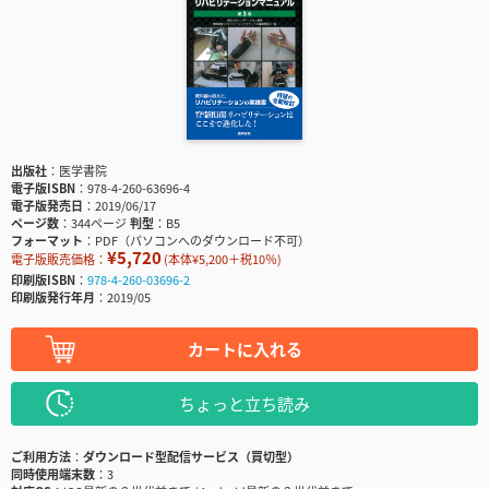
出版社
医学書院
電子版ISBN
978-4-260-63696-4
電子版発売日
2019/06/17
ページ数
344ページ
判型
B5
フォーマット
PDF（パソコンへのダウンロード不可）
¥5,720
電子版販売価格：
(本体¥5,200＋税10％)
印刷版ISBN
978-4-260-03696-2
印刷版発行年月
2019/05
カートに入れる
ちょっと立ち読み
ご利用方法
ダウンロード型配信サービス（買切型）
同時使用端末数
3