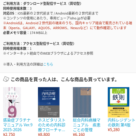
ご利用方法
ダウンロード型配信サービス（買切型）
同時使用端末数
3
対応OS
iOS最新の２世代前まで / Android最新の２世代前まで
※コンテンツの使用にあたり、専用ビューアisho.jpが必要
※Androidは、Android２世代前の端末のうち、国内キャリア経由で販売されている端
末（Xperia、GALAXY、AQUOS、ARROWS、Nexusなど）にて動作確認しています
必要メモリ容量
174 MB以上
ご利用方法
アクセス型配信サービス（買切型）
同時使用端末数
1
※インターネット経由でのWEBブラウザによるアクセス参照
※導入・利用方法の詳細は
こちら
この商品を買った人は、こんな商品も買っています。
感染症プラチナ
ホスピタリスト
総合内科病棟マ
内科レジデント
マニュアル Ver.9
のための内科診
ニュアル 疾患
の鉄則 第4版
2025-2026
療フローチャ...
ごとの管理
¥5,280
¥2,750
¥8,800
¥6,160