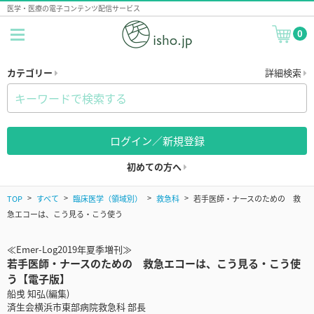
医学・医療の電子コンテンツ配信サービス
0
カテゴリー
詳細検索
ログイン／新規登録
初めての方へ
TOP
すべて
臨床医学（領域別）
救急科
若手医師・ナースのための 救
急エコーは、こう見る・こう使う
≪Emer-Log2019年夏季増刊≫
若手医師・ナースのための 救急エコーは、こう見る・こう使
う【電子版】
船曵 知弘(編集)
済生会横浜市東部病院救急科 部長