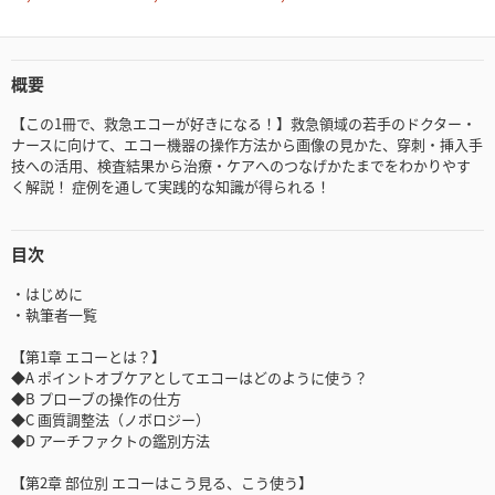
概要
【この1冊で、救急エコーが好きになる！】救急領域の若手のドクター・
ナースに向けて、エコー機器の操作方法から画像の見かた、穿刺・挿入手
技への活用、検査結果から治療・ケアへのつなげかたまでをわかりやす
く解説！ 症例を通して実践的な知識が得られる！
目次
・はじめに
・執筆者一覧
【第1章 エコーとは？】
◆A ポイントオブケアとしてエコーはどのように使う？
◆B プローブの操作の仕方
◆C 画質調整法（ノボロジー）
◆D アーチファクトの鑑別方法
【第2章 部位別 エコーはこう見る、こう使う】