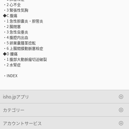
・2 心不全
・3 緊張性気胸
◆C 腹痛
・1 急性胆嚢炎・胆管炎
・2 腸閉塞
・3 急性虫垂炎
・4 腹腔内出血
・5 卵巣嚢腫茎捻転
・6 上腸間膜動脈塞栓症
◆D 腰痛
・1 腹部大動脈瘤切迫破裂
・2 水腎症
・INDEX
isho.jpアプリ
カテゴリー
アカウントサービス