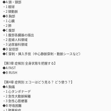
◆A 頭・頸部
・1 眼球
・2 頸動脈
◆B 胸部
・1 心臓
・2 肺
◆C 腹部
・1 腹部各臓器の描出
・2 産婦人科領域
・3 泌尿器科領域
◆D 鼠径部
◆E 穿刺・挿入手技（中心静脈穿刺・動脈シースなど）
【第3章 症候別 全身状態を把握する】
◆A FAST
◆B RUSH
【第4章 症例別 エコーはどう見る？ どう使う？】
◆A 胸痛
・1 心タンポナーデ
・2 急性大動脈解離
・3 急性心筋梗塞
◆B 呼吸困難
・1 肺塞栓症