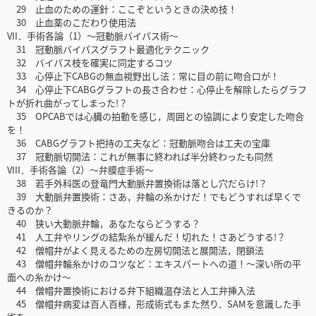
29 止血のための運針：ここぞというときの決め技！
30 止血薬のこだわり使用法
VII．手術各論（1）～冠動脈バイパス術～
31 冠動脈バイパスグラフト最適化テクニック
32 バイパス枝を確実に同定するコツ
33 心停止下CABGの無血視野出し法：常に目の前に吻合口が！
34 心停止下CABGグラフトの長さ合わせ：心停止を解除したらグラフ
トが折れ曲がってしまった!？
35 OPCABでは心臓の拍動を感じ，周囲との協調により安定した吻合
を！
36 CABGグラフト把持の工夫など：冠動脈吻合は工夫の宝庫
37 冠動脈切開法：これが無事に終われば半分終わったも同然
VIII．手術各論（2）～弁膜症手術～
38 若手外科医の登竜門大動脈弁置換術は落とし穴だらけ!？
39 大動脈弁置換術：さあ，弁輪の糸かけだ！でもどうすれば早くで
きるのか？
40 狭い大動脈弁輪，あなたならどうする？
41 人工弁やリングの結紮糸が緩んだ！切れた！さあどうする!？
42 僧帽弁がよく見えるための左房切開法と展開法，閉鎖法
43 僧帽弁輪糸かけのコツなど：エキスパートへの道！～深い所の平
面への糸かけ～
44 僧帽弁置換術における弁下組織温存法と人工弁挿入法
45 僧帽弁病変は百人百様，形成術式もまた然り．SAMを意識した手