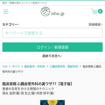
医学・医療の電子コンテンツ配信サービス
0
カテゴリー
詳細検索
ログイン／新規登録
初めての方へ
TOP
すべて
臨床医学・外科系
心臓血管外科・胸部外科
臨床実戦 心臓血
管外科の裏ワザ77
臨床実戦 心臓血管外科の裏ワザ77【電子版】
患者の生死を分ける現場のテクニック
德永 滋彦(著) 西 宏之(著) 阿部 恒平(著)