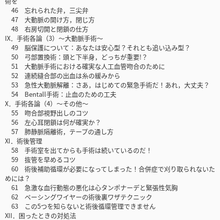
術を
46 忘れられた弁，三尖弁
47 大動脈の開け方，閉じ方
48 右房切開と閉鎖の仕方
IX．手術各論（3）～大動脈手術～
49 脳保護について：あなたは安心型？それとも追い込み型？
50 弓部置換術：頭と下半身，どっちが重要!？
51 大動脈手術における確実な人工血管吻合のために
52 連続縫合部の出血は糸の緩みから
53 急性大動脈解離：さあ，はじめての緊急手術だ！あれ，大丈夫？
54 Bentall手術：止血のための工夫
X．手術各論（4）～その他～
55 吻合部視野出しのコツ
56 左心耳閉鎖は何が確実か？
57 肺静脈隔離術，テープの通し方
XI．術後管理
58 手術室を出てからも手術は続いているのだ！
59 抜管を早めるコツ
60 術後補助循環が必要になってしまった！合併症で刈り取られないた
めには？
61 急激な血行動態の悪化は心タンポナーデと緊張性気胸
62 ペーシングワイヤーの術後裏ワザテクニック
63 この5つを知らないと術後循環管理できません
XII．困ったときの対処法