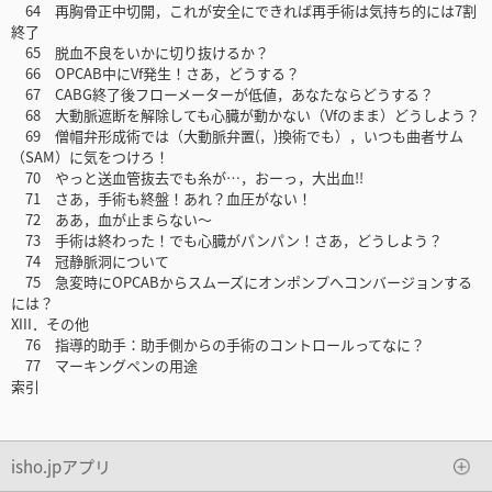
64 再胸骨正中切開，これが安全にできれば再手術は気持ち的には7割
終了
65 脱血不良をいかに切り抜けるか？
66 OPCAB中にVf発生！さあ，どうする？
67 CABG終了後フローメーターが低値，あなたならどうする？
68 大動脈遮断を解除しても心臓が動かない（Vfのまま）どうしよう？
69 僧帽弁形成術では（大動脈弁置(，)換術でも），いつも曲者サム
（SAM）に気をつけろ！
70 やっと送血管抜去でも糸が…，おーっ，大出血!!
71 さあ，手術も終盤！あれ？血圧がない！
72 ああ，血が止まらない～
73 手術は終わった！でも心臓がパンパン！さあ，どうしよう？
74 冠静脈洞について
75 急変時にOPCABからスムーズにオンポンプへコンバージョンする
には？
XIII．その他
76 指導的助手：助手側からの手術のコントロールってなに？
77 マーキングペンの用途
索引
isho.jpアプリ