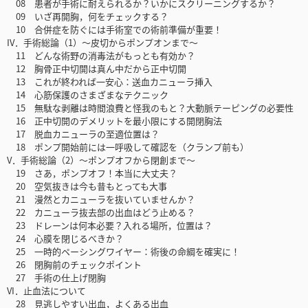
08 患者が手術に耐えられるか？いかにスクリーニングするか？
09 いざ再開胸，何をチェックする？
10 合併症を防ぐには手術室での術前準備が重要！
IV．手術総論（1）～皮切からポンプオンまで～
11 どんな術野の消毒法がもっとも有効か？
12 胸骨正中切開は真ん中だから正中切開
13 これが終われば一安心：送血カニューラ挿入
14 心筋保護のさまざまなテクニック
15 無駄な剥離は時間浪費と怪我のもと？大動脈テーピングの必要性
16 正中切開のデメリットを最小限にする開閉胸法
17 脱血カニューラの至適位置は？
18 ポンプ開始前には一呼吸して確認を（クランプ前も）
V．手術総論（2）～ポンプオフから閉創まで～
19 さあ，ポンプオフ！本当に大丈夫？
20 空気抜きは今も昔もとっても大事
21 漫然とカニューラを抜いていませんか？
22 カニューラ抜去部の出血はどう止める？
23 ドレーンは何本必要？入れる場所，位置は？
24 心膜を閉じるべきか？
25 一時的ペーシングワイヤー：術後の命綱を確実に！
26 閉胸前のチェックポイント
27 手術の仕上げ閉胸
VI．止血法について
28 見逃しやすい出血，よくある出血