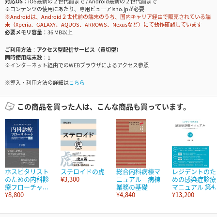
対応OS
iOS最新の２世代前まで / Android最新の２世代前まで
※コンテンツの使用にあたり、専用ビューアisho.jpが必要
※Androidは、Android２世代前の端末のうち、国内キャリア経由で販売されている端
末（Xperia、GALAXY、AQUOS、ARROWS、Nexusなど）にて動作確認しています
必要メモリ容量
36 MB以上
ご利用方法
アクセス型配信サービス（買切型）
同時使用端末数
1
※インターネット経由でのWEBブラウザによるアクセス参照
※導入・利用方法の詳細は
こちら
この商品を買った人は、こんな商品も買っています。
ホスピタリスト
ステロイドの虎
総合内科病棟マ
レジデントのた
のための内科診
¥3,300
ニュアル 病棟
めの感染症診療
療フローチャ...
業務の基礎
マニュアル 第4..
¥8,800
¥4,840
¥13,200