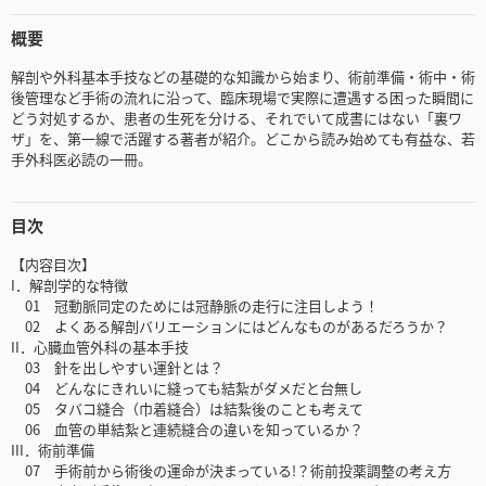
概要
解剖や外科基本手技などの基礎的な知識から始まり、術前準備・術中・術
後管理など手術の流れに沿って、臨床現場で実際に遭遇する困った瞬間に
どう対処するか、患者の生死を分ける、それでいて成書にはない「裏ワ
ザ」を、第一線で活躍する著者が紹介。どこから読み始めても有益な、若
手外科医必読の一冊。
目次
【内容目次】
I．解剖学的な特徴
01 冠動脈同定のためには冠静脈の走行に注目しよう！
02 よくある解剖バリエーションにはどんなものがあるだろうか？
II．心臓血管外科の基本手技
03 針を出しやすい運針とは？
04 どんなにきれいに縫っても結紮がダメだと台無し
05 タバコ縫合（巾着縫合）は結紮後のことも考えて
06 血管の単結紮と連続縫合の違いを知っているか？
III．術前準備
07 手術前から術後の運命が決まっている!？術前投薬調整の考え方