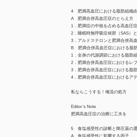
4 肥満高血圧における脂肪組織
A 肥満合併高血圧症のとらえ方
1．肥満症の中核を占める高血圧
2．睡眠時無呼吸症候群（SAS）
3．アルドステロンと肥満合併高
B 肥満合併高血圧症における脂
1．全身の代謝調節における脂肪
2．肥満合併高血圧症におけるレ
3．肥満合併高血圧症における脂
4．肥満合併高血圧症におけるア
私ならこうする！俺流の処方
Editor’s Note
肥満高血圧症の治療に工夫を
5 食塩感受性の診断と降圧薬の
A 食塩感受性に影響する因子