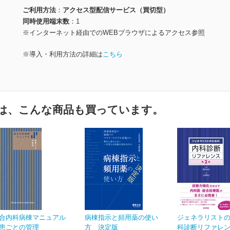
ご利用方法
アクセス型配信サービス（買切型）
同時使用端末数
1
※インターネット経由でのWEBブラウザによるアクセス参照
※導入・利用方法の詳細は
こちら
は、こんな商品も買っています。
合内科病棟マニュアル
病棟指示と頻用薬の使い
ジェネラリスト
患ごとの管理
方 決定版
科診断リファレン