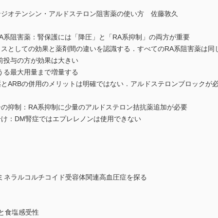
ンジオテンシン・アルドステロン阻害薬の使い方 佐藤敦久
A系阻害薬：腎保護には「降圧」と「RA系抑制」の両方が重要
クラスとしての効果と薬剤間の違いを認識する．すべてのRA系阻害薬は同
前投与の方が効果は大きい
うる最大用量まで増量する
薬とARBの併用のメリットは明確ではない．アルドステロンブロックが
ーの抑制：RA系抑制に少量のアルドステロン拮抗薬追加が必要
分け：DM腎症ではエプレレノンは使用できない
ミネラルコルチコイド受容体関連高血圧症を探る
ムと食塩感受性