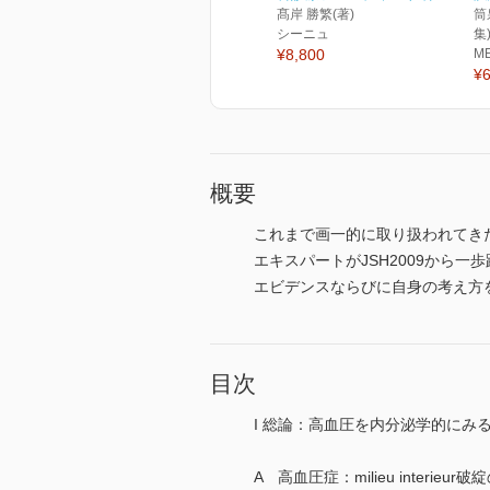
髙岸 勝繁(著)
筒
シーニュ
集
¥8,800
M
¥6
概要
これまで画一的に取り扱われてき
エキスパートがJSH2009から
エビデンスならびに自身の考え方
目次
I 総論：高血圧を内分泌学的にみ
A 高血圧症：milieu interie