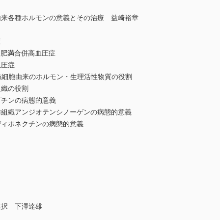
由来各種ホルモンの意義とその治療 益崎裕章
症
と肥満合併高血圧症
血圧症
肪細胞由来のホルモン・生理活性物質の役割
組織の役割
プチンの病態的意義
肪組織アンジオテンシノーゲンの病態的意義
ディポネクチンの病態的意義
選択 下澤達雄