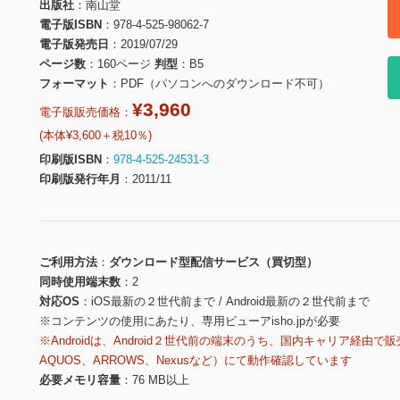
出版社
南山堂
電子版ISBN
978-4-525-98062-7
電子版発売日
2019/07/29
ページ数
160ページ
判型
B5
フォーマット
PDF（パソコンへのダウンロード不可）
¥3,960
電子版販売価格：
(本体¥3,600＋税10％)
印刷版ISBN
978-4-525-24531-3
印刷版発行年月
2011/11
ご利用方法
ダウンロード型配信サービス（買切型）
同時使用端末数
2
対応OS
iOS最新の２世代前まで / Android最新の２世代前まで
※コンテンツの使用にあたり、専用ビューアisho.jpが必要
※Androidは、Android２世代前の端末のうち、国内キャリア経由で販
AQUOS、ARROWS、Nexusなど）にて動作確認しています
必要メモリ容量
76 MB以上