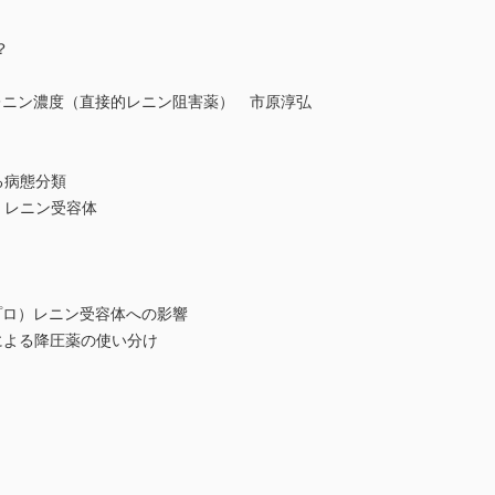
？
レニン濃度（直接的レニン阻害薬） 市原淳弘
る病態分類
）レニン受容体
プロ）レニン受容体への影響
による降圧薬の使い分け