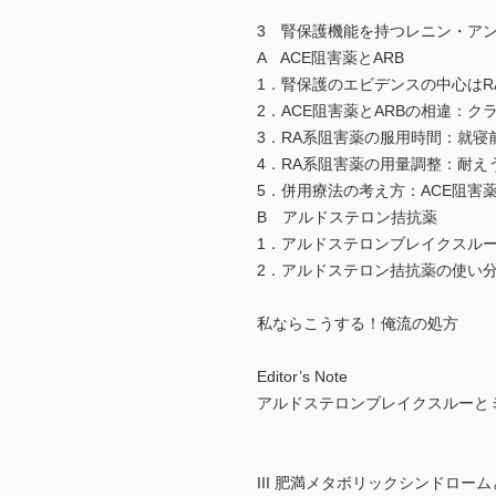
3 腎保護機能を持つレニン・ア
A ACE阻害薬とARB
1．腎保護のエビデンスの中心はR
2．ACE阻害薬とARBの相違：
3．RA系阻害薬の服用時間：就寝
4．RA系阻害薬の用量調整：耐え
5．併用療法の考え方：ACE阻害
B アルドステロン拮抗薬
1．アルドステロンブレイクスル
2．アルドステロン拮抗薬の使い
私ならこうする！俺流の処方
Editor’s Note
アルドステロンブレイクスルーと
III 肥満メタボリックシンドロー