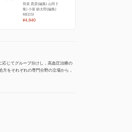
筒泉 貴彦(編集) 山田 悠史(編
集) 小坂 鎮太郎(編集)
MEDSI
¥4,840
に応じてグループ分けし，高血圧治療の
」処方をそれぞれの専門分野の立場から，