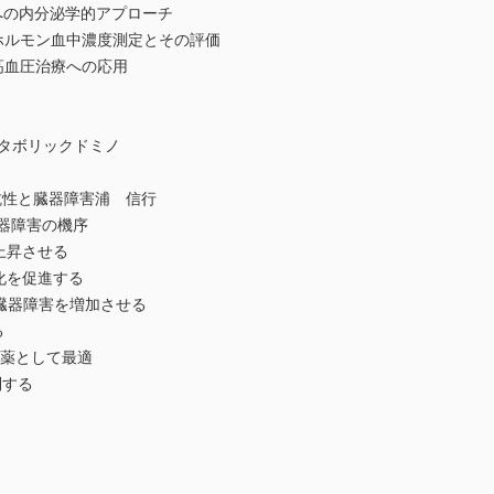
への内分泌学的アプローチ
ホルモン血中濃度測定とその評価
高血圧治療への応用
メタボリックドミノ
抗性と臓器障害浦 信行
臓器障害の機序
上昇させる
化を促進する
に臓器障害を増加させる
る
圧薬として最適
制する