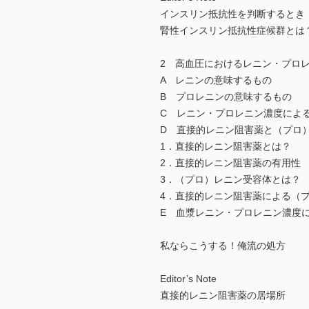
インスリン抵抗性を判断するとき
腎性インスリン抵抗性症候群とは
2 高血圧におけるレニン・プロ
A レニンの意味するもの
B プロレニンの意味するもの
C レニン・プロレニン濃度によ
D 直接的レニン阻害薬と（プロ
1．直接的レニン阻害薬とは？
2．直接的レニン阻害薬の有用性
3．（プロ）レニン受容体とは？
4．直接的レニン阻害薬による（
E 血漿レニン・プロレニン濃度
私ならこうする！俺流の処方
Editor’s Note
直接的レニン阻害薬の居場所