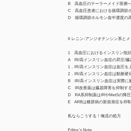
B 高血圧のテーラーメイド医療
C 高血圧患者における循環調節
D 循環調節ホルモン血中濃度の
II レニン-アンジオテンシン系と
1 高血圧におけるインスリン抵
A IR/高インスリン血症の昇圧/
1．IR/高インスリン血症は血圧を
2．IR/高インスリン血症は動脈硬
B IR/高インスリン血症は実際
C IR改善薬は臓器障害を抑制す
D RA系抑制薬はIRやMetSの降
E ARBは糖尿病の新規発症を抑
私ならこうする！俺流の処方
Editor’s Note