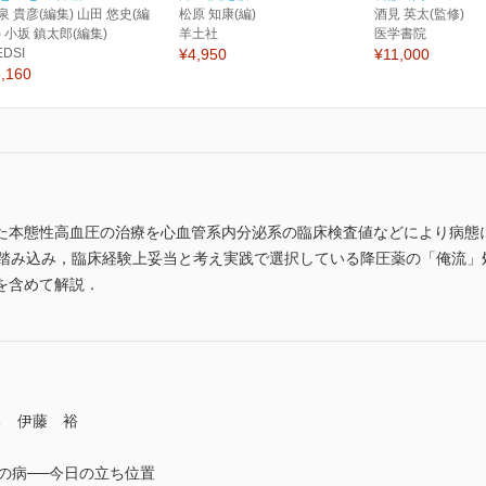
泉 貴彦(編集) 山田 悠史(編
松原 知康(編)
酒見 英太(監修)
) 小坂 鎮太郎(編集)
羊土社
医学書院
EDSI
¥4,950
¥11,000
,160
た本態性高血圧の治療を心血管系内分泌系の臨床検査値などにより病態
一歩踏み込み，臨床経験上妥当と考え実践で選択している降圧薬の「俺流
を含めて解説．
る 伊藤 裕
ur破綻の病──今日の立ち位置