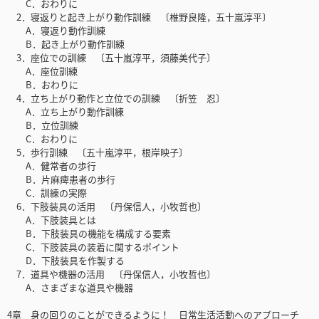
C．おわりに
2．寝返りと起き上がり動作訓練 〔椎野良隆，五十嵐淳平〕
A．寝返り動作訓練
B．起き上がり動作訓練
3．座位での訓練 〔五十嵐淳平，須藤美代子〕
A．座位訓練
B．おわりに
4．立ち上がり動作と立位での訓練 〔折笠 忍〕
A．立ち上がり動作訓練
B．立位訓練
C．おわりに
5．歩行訓練 〔五十嵐淳平，根岸映子〕
A．健常者の歩行
B．片麻痺患者の歩行
C．訓練の実際
6．下肢装具の活用 〔丹保信人，小牧哲也〕
A．下肢装具とは
B．下肢装具の機能を構成する要素
C．下肢装具の装着に関するポイント
D．下肢装具を作製する
7．道具や機器の活用 〔丹保信人，小牧哲也〕
A．さまざまな道具や機器
4章 身の回りのことができるように！ 日常生活活動へのアプローチ