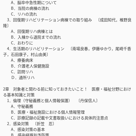
A．脳卒中急性期について
B．当院の病棟の流れ
C．リハの流れ
3．回復期リハビリテーション病棟での取り組み 〔成田知代，椎野良
隆〕
A．回復期リハ病棟とは
B．入棟から退院までの流れ
C．おわりに
4．生活期のリハビリテーション 〔南場良春，伊藤ゆかり，尾崎千香
子，石田康子，村山由美〕
A．療養病床
B．介護老人保健施設
C．訪問リハ
Ｄ．通所リハ
2章 対象者と関わる前に知っておきたいこと！ 医療・福祉分野におけ
る基本知識と対策
1．倫理（守秘義務と個人情報保護） 〔丹保信人〕
A．守秘義務
B．医療・福祉施設における個人情報管理
C．診療記録の記載や文書取扱いにおける具体的注意点
2．感染対策 〔折笠 忍〕
A．感染対策の基本
B．感染経路別予防策