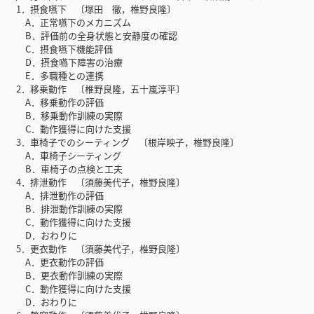
1．摂食嚥下 〔塚田 徹，椎野良隆〕
A．正常嚥下のメカニズム
B．評価前の全身状態と安静度の確認
C．摂食嚥下機能評価
D．摂食嚥下障害の治療
E．多職種との連携
2．移乗動作 〔椎野良隆，五十嵐淳平〕
A．移乗動作の評価
B．移乗動作訓練の実際
C．動作獲得に向けた支援
3．車椅子でのシーティング 〔根岸映子，椎野良隆〕
A．車椅子シーティング
B．車椅子の点検と工夫
4．排泄動作 〔須藤美代子，椎野良隆〕
A．排泄動作の評価
B．排泄動作訓練の実際
C．動作獲得に向けた支援
D．おわりに
5．更衣動作 〔須藤美代子，椎野良隆〕
A．更衣動作の評価
B．更衣動作訓練の実際
C．動作獲得に向けた支援
D．おわりに