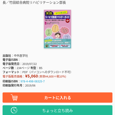
長／竹田綜合病院リハビリテーション部長
出版社
中外医学社
電子版ISBN
電子版発売日
2019/07/22
ページ数
234ページ
判型
B5
フォーマット
PDF（パソコンへのダウンロード不可）
¥5,060
電子版販売価格：
(本体¥4,600＋税10％)
印刷版ISBN
978-4-498-08325-7
印刷版発行年月
2019/06
カートに入れる
ちょっと立ち読み