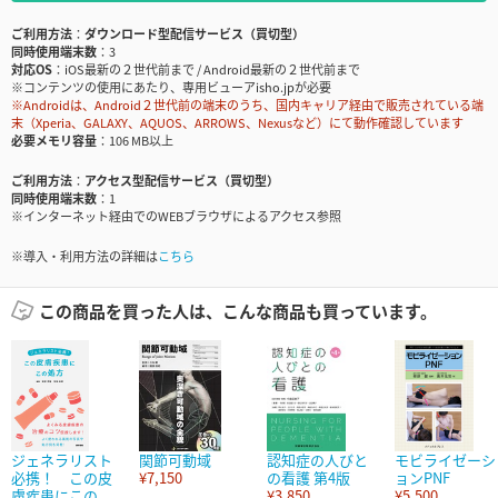
ご利用方法
ダウンロード型配信サービス（買切型）
同時使用端末数
3
対応OS
iOS最新の２世代前まで / Android最新の２世代前まで
※コンテンツの使用にあたり、専用ビューアisho.jpが必要
※Androidは、Android２世代前の端末のうち、国内キャリア経由で販売されている端
末（Xperia、GALAXY、AQUOS、ARROWS、Nexusなど）にて動作確認しています
必要メモリ容量
106 MB以上
ご利用方法
アクセス型配信サービス（買切型）
同時使用端末数
1
※インターネット経由でのWEBブラウザによるアクセス参照
※導入・利用方法の詳細は
こちら
この商品を買った人は、こんな商品も買っています。
ジェネラリスト
関節可動域
認知症の人びと
モビライゼーシ
必携！ この皮
¥7,150
の看護 第4版
ョンPNF
膚疾患にこの...
¥3,850
¥5,500