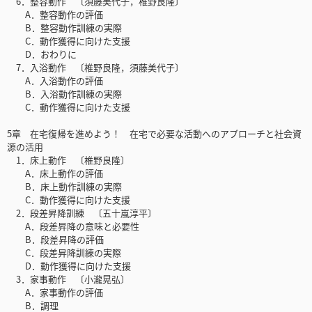
6．整容動作 〔須藤美代子，椎野良隆〕
A．整容動作の評価
B．整容動作訓練の実際
C．動作獲得に向けた支援
D．おわりに
7．入浴動作 〔椎野良隆，須藤美代子〕
A．入浴動作の評価
B．入浴動作訓練の実際
C．動作獲得に向けた支援
5章 在宅復帰を進めよう！ 在宅で必要な活動へのアプローチと社会資
源の活用
1．床上動作 〔椎野良隆〕
A．床上動作の評価
B．床上動作訓練の実際
C．動作獲得に向けた支援
2．段差昇降訓練 〔五十嵐淳平〕
A．段差昇降の意味と必要性
B．段差昇降の評価
C．段差昇降訓練の実際
D．動作獲得に向けた支援
3．家事動作 〔小瀧晃弘〕
A．家事動作の評価
B．調理