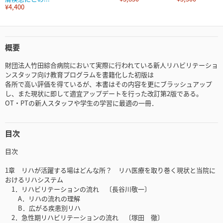
¥4,400
概要
財団法人竹田綜合病院において実際に行われている新人リハビリテーショ
ンスタッフ向け教育プログラムを書籍化した初版は
各所で高い評価を得ているが、本書はその内容を更にブラッシュアップ
し、また現状に即して適宜アップデートを行った改訂第2版である。
OT・PTの新人スタッフや学生の学習に最適の一冊．
目次
目次
1章 リハが活躍する場はどんな所？ リハ医療を取り巻く現状と当院に
おけるリハシステム
1．リハビリテーションの流れ 〔長谷川敬一〕
A．リハの流れの理解
B．広がる疾患別リハ
2．急性期リハビリテーションの流れ 〔塚田 徹〕