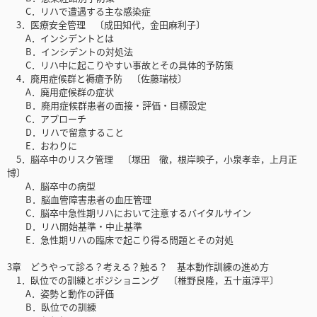
C．リハで遭遇する主な感染症
3．医療安全管理 〔成田知代，金田麻利子〕
A．インシデントとは
B．インシデントの対処法
C．リハ中に起こりやすい事故とその具体的予防策
4．廃用症候群と褥瘡予防 〔佐藤瑞枝〕
A．廃用症候群の症状
B．廃用症候群患者の面接・評価・目標設定
C．アプローチ
D．リハで留意すること
E．おわりに
5．脳卒中のリスク管理 〔塚田 徹，根岸映子，小泉孝幸，上月正
博〕
A．脳卒中の病型
B．脳血管障害患者の血圧管理
C．脳卒中急性期リハにおいて注意するバイタルサイン
D．リハ開始基準・中止基準
E．急性期リハの臨床で起こり得る問題とその対処
3章 どうやって診る？考える？触る？ 基本動作訓練の進め方
1．臥位での訓練とポジショニング 〔椎野良隆，五十嵐淳平〕
A．姿勢と動作の評価
B．臥位での訓練