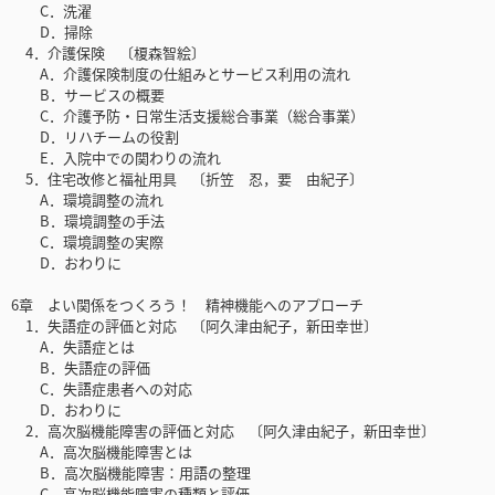
C．洗濯
D．掃除
4．介護保険 〔榎森智絵〕
A．介護保険制度の仕組みとサービス利用の流れ
B．サービスの概要
C．介護予防・日常生活支援総合事業（総合事業）
D．リハチームの役割
E．入院中での関わりの流れ
5．住宅改修と福祉用具 〔折笠 忍，要 由紀子〕
A．環境調整の流れ
B．環境調整の手法
C．環境調整の実際
D．おわりに
6章 よい関係をつくろう！ 精神機能へのアプローチ
1．失語症の評価と対応 〔阿久津由紀子，新田幸世〕
A．失語症とは
B．失語症の評価
C．失語症患者への対応
D．おわりに
2．高次脳機能障害の評価と対応 〔阿久津由紀子，新田幸世〕
A．高次脳機能障害とは
B．高次脳機能障害：用語の整理
C．高次脳機能障害の種類と評価