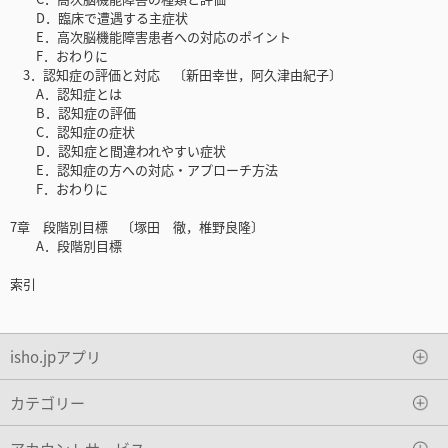
D．臨床で遭遇する主症状
E．高次脳機能障害患者への対応のポイント
F．おわりに
3．認知症の評価と対応 〔新田幸世，阿久津由紀子〕
A．認知症とは
B．認知症の評価
C．認知症の症状
D．認知症と間違われやすい症状
E．認知症の方への対応・アプローチ方法
F．おわりに
7章 段階別目標 〔塚田 徹，椎野良隆〕
A．段階別目標
索引
isho.jpアプリ
カテゴリー