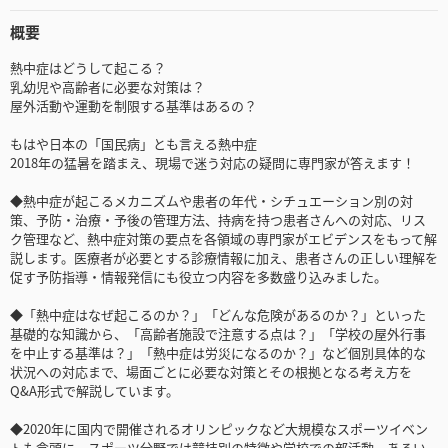
概要
熱中症はどうして起こる？
乳幼児や高齢者に必要な対策は？
屋外活動や運動を制限する基準はあるの？
もはや日本の「国民病」とも言える熱中症
2018年の猛暑を踏まえ、現場で迷う対応の疑問に専門家が答えます！
◆熱中症が起こるメカニズムや患者の年代・シチュエーション別の対
策、予防・治療・予後の管理方法、持病を持つ患者さんへの対応、リス
ク管理など、熱中症対策の要点を各領域の専門家がエビデンスをもって解
説します。医療者が必要とする診療情報に加え、患者さんの正しい理解を
促す予防指導・情報発信にも役立つ内容を多数盛り込みました。
◆「熱中症はなぜ起こるのか？」「どんな危険があるのか？」といった
基礎的な知識から、「高齢者施設で注意する点は？」「学校の屋外行事
を中止する基準は？」「熱中症は労災になるのか？」など個別具体的な
状況への対応まで、場面ごとに必要な対策とその根拠となる考え方を
Q&A形式で解説しています。
◆2020年に国内で開催されるオリンピックなど大規模なスポーツイベン
トも念頭に、スポーツ分野では競技別の特徴や学校での部活動、あるい