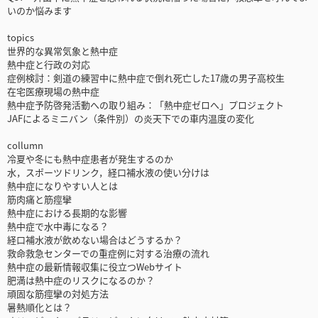
いのか悩みます
topics
世界的な異常気象と熱中症
熱中症と行政の対応
症例検討：剣道の練習中に熱中症で倒れ死亡した17歳の男子高校生
在宅医療現場の熱中症
熱中症予防啓発活動への取り組み：「熱中症ゼロへ」プロジェクト
JAFによるミニバン（条件別）の炎天下での車内温度の変化
collumn
冷夏や冬にも熱中症患者が発生するのか
水，スポーツドリンク，経口補水液の使い分けは
熱中症になりやすい人とは
筋肉痛と筋痙攣
熱中症における長期的な影響
熱中症で水中毒になる？
経口補水液が飲めない場合はどうするか？
救命救急センターでの重症例に対する治療の流れ
熱中症の最新情報収集に役立つWebサイト
肥満は熱中症のリスクになるのか？
頑固な筋痙攣の対処方法
暑熱順化とは？