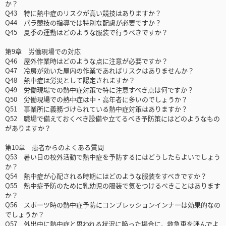
か？
Q43 特に熱中症のリスクが高い競技はありますか？
Q44 パラ競技の指導では特別な配慮が必要ですか？
Q45 夏季の運動はどのような服装で行うべきですか？
第9章 労働現場での対応
Q46 屋外作業時はどのような点に注意が必要ですか？
Q47 冷房が効いた屋内の作業であればリスクはありませんか？
Q48 熱中症は労災として認定されますか？
Q49 労働現場での熱中症対策で特に注意すべき点は何ですか？
Q50 労働現場での熱中症は中・高年者に多いのでしょうか？
Q51 事業所に義務づけられている熱中症対策はありますか？
Q52 職場で備えておくべき設備や立てるべき予防策にはどのようなもの
がありますか？
第10章 患者からのよくある質問
Q53 暑い日の校外活動で熱中症を予防するにはどうしたらよいでしょう
か？
Q54 熱中症が心配される時期にはどのような服装をすべきですか？
Q55 熱中症予防のために乳幼児の服装で気をつけるべきことはあります
か？
Q56 スポーツ時の熱中症予防にコンプレッションインナーは効果的なの
でしょうか？
Q57 外出中に熱中症と思われる状況に陥った場合に，救急車を呼んでよ