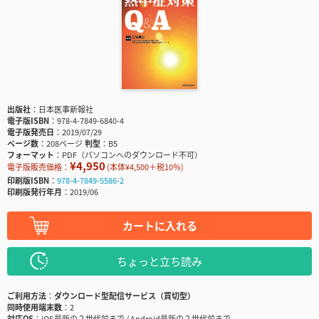
出版社
日本医事新報社
電子版ISBN
978-4-7849-6840-4
電子版発売日
2019/07/29
ページ数
208ページ
判型
B5
フォーマット
PDF（パソコンへのダウンロード不可）
¥4,950
電子版販売価格：
(本体¥4,500＋税10％)
印刷版ISBN
978-4-7849-5586-2
印刷版発行年月
2019/06
カートに入れる
ちょっと立ち読み
ご利用方法
ダウンロード型配信サービス（買切型）
同時使用端末数
2
対応OS
iOS最新の２世代前まで / Android最新の２世代前まで