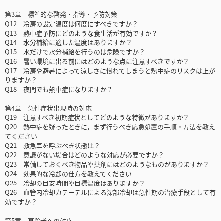
第3章 標準的な啓発・指導・予防対策
Q12 冷房の設定温度は何度にすべきですか？
Q13 熱中症予防にどのような食生活が有効ですか？
Q14 水分補給に適した温度はありますか？
Q15 水だけで水分補給を行うのは危険ですか？
Q16 暑い環境に出る前にはどのような点に注意すべきですか？
Q17 冷房や避暑によって涼しさに慣れてしまうと熱中症のリスクは上が
りますか？
Q18 夜間でも熱中症になりますか？
第4章 急性症状出現時の対応
Q19 注意すべき初期症状としてどのような特徴がありますか？
Q20 熱中症を疑ったときに，まず行うべき応急処置の手順・方法を教え
てください
Q21 救急車を呼ぶべき状態は？
Q22 意識がない場合はどのような対応が必要ですか？
Q23 常備しておくべき物品や薬剤にはどのようなものがありますか？
Q24 効果的な冷却の仕方を教えてください
Q25 冷却の目安時間や目標温度はありますか？
Q26 血管内冷却カテーテルによる深部冷却は急性期の治療手段として有
効ですか？
第5章 高齢者への対応