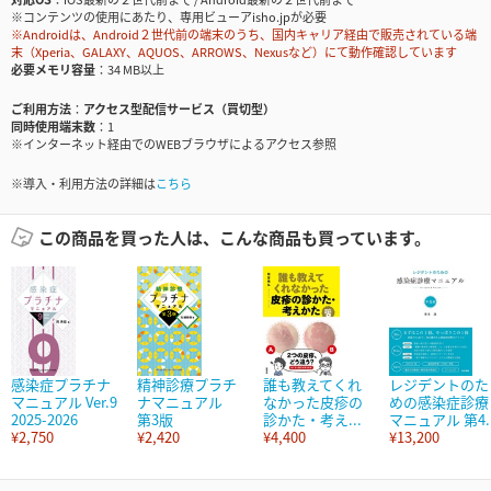
※コンテンツの使用にあたり、専用ビューアisho.jpが必要
※Androidは、Android２世代前の端末のうち、国内キャリア経由で販売されている端
末（Xperia、GALAXY、AQUOS、ARROWS、Nexusなど）にて動作確認しています
必要メモリ容量
34 MB以上
ご利用方法
アクセス型配信サービス（買切型）
同時使用端末数
1
※インターネット経由でのWEBブラウザによるアクセス参照
※導入・利用方法の詳細は
こちら
この商品を買った人は、こんな商品も買っています。
感染症プラチナ
精神診療プラチ
誰も教えてくれ
レジデントのた
マニュアル Ver.9
ナマニュアル
なかった皮疹の
めの感染症診療
2025-2026
第3版
診かた・考え...
マニュアル 第4..
¥2,750
¥2,420
¥4,400
¥13,200