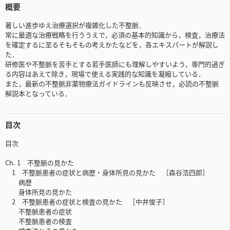
概要
著しい進歩ゆえ治療選択が複雑化した不整脈．
常に最適な治療戦略を行ううえで，必須の基本的知識から，検査，治療法
を確定するに至るそもそもの考えかたなどを，各エキスパートが解説し
た．
研修医や不整脈を苦手とする若手医師にも理解しやすいよう，専門的過ぎ
る内容はあえて除き，現場で使える実践的な知識を凝縮している．
また，最新の不整脈非薬物療法ガイドラインも反映させ，必読の不整脈
解説本となっている．
目次
目次
Ch. 1 不整脈の見かた
1 不整脈患者の症状と病歴・身体所見の見かた ［森谷浩四郎］
病歴
身体所見の見かた
2 不整脈患者の症状と検査の見かた ［中井俊子］
不整脈患者の症状
不整脈患者の検査