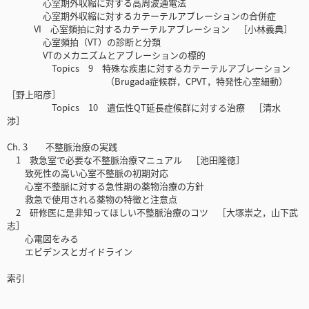
心室期外収縮に対する高周波通電法
心室期外収縮に対するカテーテルアブレーションの合併症
VI 心室頻拍に対するカテーテルアブレーション ［小林義典］
心室頻拍（VT）の診断と分類
VTのメカニズムとアブレーションの標的
Topics 9 特殊な疾患に対するカテーテルアブレーション
（Brugada症候群，CPVT，特発性心室細動）
［野上昭彦］
Topics 10 遺伝性QT延長症候群に対する治療 ［清水
渉］
Ch. 3 不整脈治療の実践
1 救急室で必要な不整脈治療マニュアル ［池田隆徳］
致死性の高い心室不整脈の初期対応
心室不整脈に対する急性期の薬物治療の方針
救急で使用される薬物の特徴と注意点
2 研修医に是非知ってほしい不整脈治療のコツ ［大塚崇之，山下武
志］
心電図をみる
エビデンスとガイドライン
索引