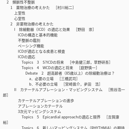
2 頻脈性不整脈
1 薬物治療の考えかた ［村川裕二］
上室性
心室性
2 非薬物治療の考えかた
I 除細動器（ICD）の適応と効果 ［野田 崇］
ICDの構造と基本的機能
不整脈の鑑別
ペーシング機能
ICDが適応となる疾患と検査
ICDの適応
Topics 3 S?ICDの将来 ［中島健三郎，草野研吾］
Topics 4 WCDの適応と将来 ［庭野慎一］
Debate 2 超高齢者（85歳以上）の除細動治療は？
a．必要の立場 ［三橋武司］
b．不必要の立場 ［宮崎晋介，夛田 浩］
II カテーテルアブレーション・マッピングシステム ［熊谷浩一
郎］
カテーテルアブレーションの進歩
アブレーションカテーテル
3次元マッピングシステム
Topics 5 Epicardial approachの適応と限界 ［吉賀康
裕］
Topics 6 新しいマッピングシステム（RHYTHMIA）の期待