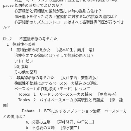
pause出現時の時だけでよいのか？
心房粗動と洞頻脈の鑑別が難しい時の鑑別方法は？
血圧低下を伴った時の上室頻拍に対するCa拮抗薬の適応は？
心房細動のリズムコントロールはすべて循環器専門医が行うべき
か？
Ch. 2 不整脈治療の考えかた
1 徐脈性不整脈
1 薬物治療の考えかた ［坂本和生，向井 靖］
治療を要する徐脈とは？そして徐脈の原因は？
アトロピン
β刺激薬
その他の薬剤
2 非薬物治療の考えかた ［大江学治，安部治彦］
徐脈性不整脈に対するペースメーカ植込みの適応
ペースメーカの作動様式（モード）について
Topics 1 リードレスペースメーカの将来 ［副島京子］
Topics 2 バイオペースメーカの実現性と問題点 ［李 鍾
國］
Debate 1 BTSに対するアブレーション治療 ペースメーカ
との併用は？
a．必要の立場 ［戸叶隆司，中里祐二］
b．不必要の立場 ［深水誠二］