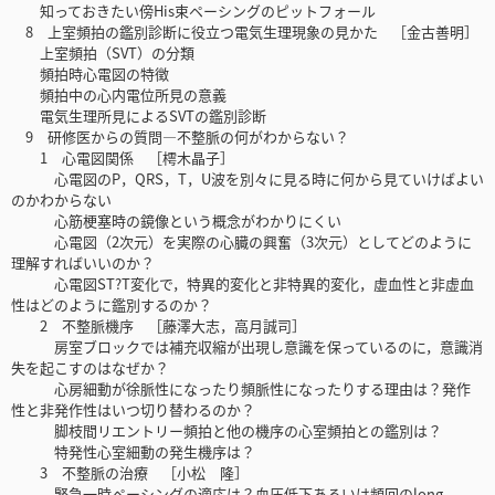
知っておきたい傍His束ペーシングのピットフォール
8 上室頻拍の鑑別診断に役立つ電気生理現象の見かた ［金古善明］
上室頻拍（SVT）の分類
頻拍時心電図の特徴
頻拍中の心内電位所見の意義
電気生理所見によるSVTの鑑別診断
9 研修医からの質問―不整脈の何がわからない？
1 心電図関係 ［樗木晶子］
心電図のP，QRS，T，U波を別々に見る時に何から見ていけばよい
のかわからない
心筋梗塞時の鏡像という概念がわかりにくい
心電図（2次元）を実際の心臓の興奮（3次元）としてどのように
理解すればいいのか？
心電図ST?T変化で，特異的変化と非特異的変化，虚血性と非虚血
性はどのように鑑別するのか？
2 不整脈機序 ［藤澤大志，高月誠司］
房室ブロックでは補充収縮が出現し意識を保っているのに，意識消
失を起こすのはなぜか？
心房細動が徐脈性になったり頻脈性になったりする理由は？発作
性と非発作性はいつ切り替わるのか？
脚枝間リエントリー頻拍と他の機序の心室頻拍との鑑別は？
特発性心室細動の発生機序は？
3 不整脈の治療 ［小松 隆］
緊急一時ペーシングの適応は？血圧低下あるいは頻回のlong