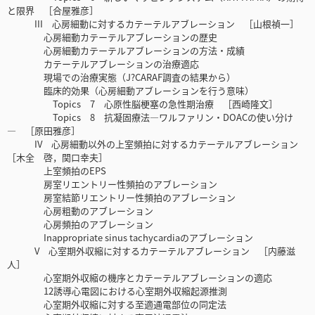
と限界 ［合屋雅彦］
III 心房細動に対するカテーテルアブレーション ［山根禎一］
心房細動カテーテルアブレーションの歴史
心房細動カテーテルアブレーションの方法・成績
カテーテルアブレーションの治療適応
現場での治療実態（J?CARAF調査の結果から）
臨床的効果（心房細動アブレーションを行う意味）
Topics 7 心原性脳梗塞の急性期治療 ［西崎隆文］
Topics 8 抗凝固療法―ワルファリン・DOACの使い分け
― ［原田雅彦］
IV 心房細動以外の上室頻拍に対するカテーテルアブレーション
［木全 啓，関口幸夫］
上室頻拍のEPS
房室リエントリー性頻拍のアブレーション
房室結節リエントリー性頻拍のアブレーション
心房粗動のアブレーション
心房頻拍のアブレーション
Inappropriate sinus tachycardiaのアブレーション
V 心室期外収縮に対するカテーテルアブレーション ［内藤滋
人］
心室期外収縮の機序とカテーテルアブレーションの適応
12誘導心電図における心室期外収縮起源推測
心室期外収縮に対する至適通電部位の同定法