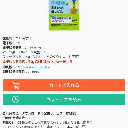
出版社
中外医学社
電子版ISBN
電子版発売日
2019/07/29
ページ数
326ページ
判型
A5
フォーマット
PDF（パソコンへのダウンロード不可）
¥5,720
電子版販売価格：
(本体¥5,200＋税10％)
印刷版ISBN
978-4-498-13656-4
印刷版発行年月
2019/07
カートに入れる
ちょっと立ち読み
ご利用方法
ダウンロード型配信サービス（買切型）
同時使用端末数
3
対応OS
iOS最新の２世代前まで / Android最新の２世代前まで
※コンテンツの使用にあたり、専用ビューアisho.jpが必要