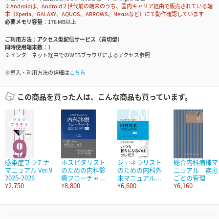
※Androidは、Android２世代前の端末のうち、国内キャリア経由で販売されている端
末（Xperia、GALAXY、AQUOS、ARROWS、Nexusなど）にて動作確認しています
必要メモリ容量
178 MB以上
ご利用方法
アクセス型配信サービス（買切型）
同時使用端末数
1
※インターネット経由でのWEBブラウザによるアクセス参照
※導入・利用方法の詳細は
こちら
この商品を買った人は、こんな商品も買っています。
感染症プラチナ
ホスピタリスト
ジェネラリスト
総合内科病棟マ
マニュアル Ver.9
のための内科診
のための内科外
ニュアル 疾患
2025-2026
療フローチャ...
来マニュアル...
ごとの管理
¥2,750
¥8,800
¥6,600
¥6,160