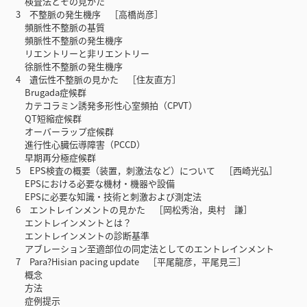
検査法とその見かた
3 不整脈の発生機序 ［高橋尚彦］
頻脈性不整脈の基質
頻脈性不整脈の発生機序
リエントリーと非リエントリー
徐脈性不整脈の発生機序
4 遺伝性不整脈の見かた ［住友直方］
Brugada症候群
カテコラミン誘発多形性心室頻拍（CPVT）
QT短縮症候群
オーバーラップ症候群
進行性心臓伝導障害（PCCD）
早期再分極症候群
5 EPS検査の概要（装置，刺激法など）について ［西崎光弘］
EPSにおける必要な機材・機器や設備
EPSに必要な知識・技術と刺激および測定法
6 エントレインメントの見かた ［岡松秀治，奥村 謙］
エントレインメントとは？
エントレインメントの診断基準
アブレーション至適部位の同定法としてのエントレインメント
7 Para?Hisian pacing update ［平尾龍彦，平尾見三］
概念
方法
症例提示