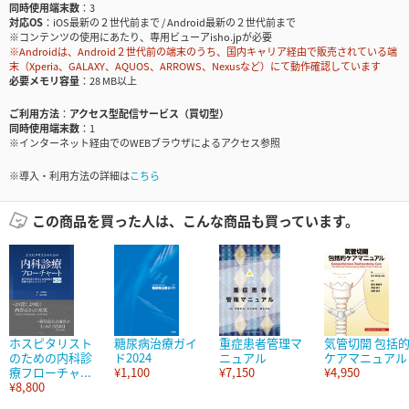
同時使用端末数
3
対応OS
iOS最新の２世代前まで / Android最新の２世代前まで
※コンテンツの使用にあたり、専用ビューアisho.jpが必要
※Androidは、Android２世代前の端末のうち、国内キャリア経由で販売されている端
末（Xperia、GALAXY、AQUOS、ARROWS、Nexusなど）にて動作確認しています
必要メモリ容量
28 MB以上
ご利用方法
アクセス型配信サービス（買切型）
同時使用端末数
1
※インターネット経由でのWEBブラウザによるアクセス参照
※導入・利用方法の詳細は
こちら
この商品を買った人は、こんな商品も買っています。
ホスピタリスト
糖尿病治療ガイ
重症患者管理マ
気管切開 包括
のための内科診
ド2024
ニュアル
ケアマニュアル
療フローチャ...
¥1,100
¥7,150
¥4,950
¥8,800