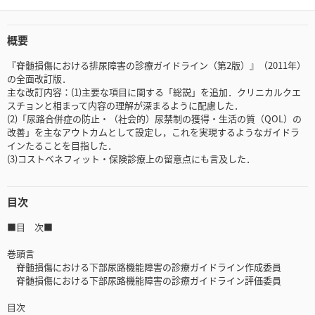
概要
『脊髄損傷における排尿障害の診療ガイドライン（第2版）』（2011年）
の全面改訂版．
主な改訂内容：(1)主要な項目に関する「総説」を追加．クリニカルクエ
スチョンと相まって内容の理解が深まるように配慮した．
(2)「尿路合併症の防止・（社会的）尿禁制の獲得・生活の質（QOL）の
改善」を主なアウトカムとして設定し，これを実現するようなガイドラ
インたることを目指した．
(3)コストベネフィット・保険診療上の留意点にも言及した．
目次
■目 次■
巻頭言
脊髄損傷における下部尿路機能障害の診療ガイドライン作成委員
脊髄損傷における下部尿路機能障害の診療ガイドライン評価委員
目次