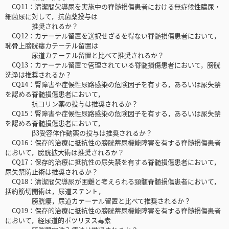
CQ11：清潔間欠導尿を実施中の脊髄損傷患者における無症候性膿尿・
細菌尿に対して，抗菌薬投与は
推奨されるか？
CQ12：カテーテル留置を選択せざるを得ない脊髄損傷患者において，
恥骨上膀胱瘻カテーテル留置は
尿道カテーテル留置と比べて推奨されるか？
CQ13：カテーテル留置で管理されている脊髄損傷患者において，膀胱
洗浄は推奨されるか？
CQ14：腎障害や症候性尿路感染の危険因子を有する，あるいは尿失禁
を認める脊髄損傷患者において，
抗コリン薬の投与は推奨されるか？
CQ15：腎障害や症候性尿路感染の危険因子を有する，あるいは尿失禁
を認める脊髄損傷患者において，
β3受容体作動薬の投与は推奨されるか？
CQ16：保存的治療に抵抗性の膀胱蓄尿機能障害を有する脊髄損傷患者
において，膀胱拡大術は推奨されるか？
CQ17：保存的治療に抵抗性の尿失禁を有する脊髄損傷患者において，
尿失禁防止術は推奨されるか？
CQ18：清潔間欠導尿が困難と考えられる頸髄脊髄損傷患者において，
括約筋切開術は，尿道ステント，
膀胱瘻，尿道カテーテル留置と比べて推奨されるか？
CQ19：保存的治療に抵抗性の膀胱蓄尿機能障害を有する脊髄損傷患者
において，経尿道的ボツリヌス毒素