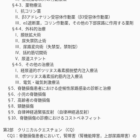
§4-3．薬物療法
I．抗コリン薬
II．β3アドレナリン受容体作動薬（β3受容体作動薬）
III．α1遮断薬，コリン作動薬，その他の下部尿路に作用する薬剤
§4-4．外科的治療
I．膀胱拡大術
II．尿失禁防止術
III．尿路変向術（失禁型，禁制型）
IV．括約筋切開術
V．尿道ステント
§4-5．その他の治療法
I．経尿道的ボツリヌス毒素膀胱壁内注入療法
II．ボツリヌス毒素括約筋内注入療法
III．電気・磁気刺激療法
§5．脊髄損傷患者における症候性尿路感染の診断と治療
§6．小児の脊髄損傷
§7．高齢者の脊髄損傷
§8．頸髄損傷
§9．自律神経過緊張反射 （自律神経過反射）
§10．脊髄損傷の診療におけるコストベネフィット
第2部 クリニカルクエスチョン （CQ）
CQ1：脊髄損傷患者において，腎障害（腎機能障害，上部尿路障害）の