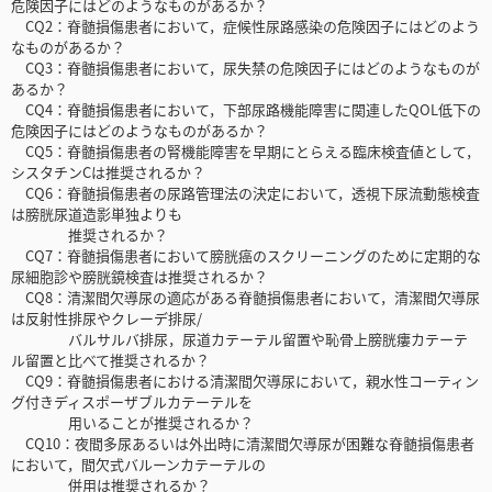
危険因子にはどのようなものがあるか？
CQ2：脊髄損傷患者において，症候性尿路感染の危険因子にはどのよう
なものがあるか？
CQ3：脊髄損傷患者において，尿失禁の危険因子にはどのようなものが
あるか？
CQ4：脊髄損傷患者において，下部尿路機能障害に関連したQOL低下の
危険因子にはどのようなものがあるか？
CQ5：脊髄損傷患者の腎機能障害を早期にとらえる臨床検査値として，
シスタチンCは推奨されるか？
CQ6：脊髄損傷患者の尿路管理法の決定において，透視下尿流動態検査
は膀胱尿道造影単独よりも
推奨されるか？
CQ7：脊髄損傷患者において膀胱癌のスクリーニングのために定期的な
尿細胞診や膀胱鏡検査は推奨されるか？
CQ8：清潔間欠導尿の適応がある脊髄損傷患者において，清潔間欠導尿
は反射性排尿やクレーデ排尿/
バルサルバ排尿，尿道カテーテル留置や恥骨上膀胱瘻カテーテ
ル留置と比べて推奨されるか？
CQ9：脊髄損傷患者における清潔間欠導尿において，親水性コーティン
グ付きディスポーザブルカテーテルを
用いることが推奨されるか？
CQ10：夜間多尿あるいは外出時に清潔間欠導尿が困難な脊髄損傷患者
において，間欠式バルーンカテーテルの
併用は推奨されるか？