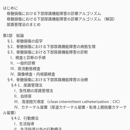
はじめに
脊髄損傷における下部尿路機能障害の診療アルゴリズム
脊髄損傷における下部尿路機能障害の診療アルゴリズム （解説）
尿路管理法のまとめ
第1部 総論
§1．脊髄損傷の疫学
§2．脊髄損傷における下部尿路機能障害の病態生理
§3．脊髄損傷における下部尿路機能障害の診断
I．検査と診断の手順
II．一般的診察
III．尿流動態検査
IV．画像検査・内視鏡検査
§4．脊髄損傷における下部尿路機能障害の治療
§4-1．尿路管理法
I．急性期の尿路管理法
II．自排尿
III．清潔間欠導尿 （clean intermittent catheterization：CIC）
IV．カテーテル留置（尿道カテーテル留置・恥骨上膀胱瘻カテーテ
ル留置）
§4-2．行動療法
I．生活指導
II．生活指導以外の行動療法