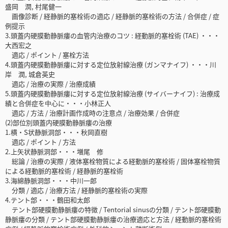
盛岡 潤, 村尾健一
画像診断 / 経静脈的塞栓術の適応 / 経静脈的塞栓術の方法 / 合併症 / 症
例提示
3.頭蓋内硬膜動静脈瘻の血管内治療のコツ : 経動脈的塞栓術 (TAE) ・・・
大西宏之
適応 / ポイント / 塞栓方法
4.頭蓋内硬膜動静脈瘻に対する定位放射線治療 (ガンマナイフ) ・・・川
岸 潤, 城倉英史
適応 / 治療の実際 / 治療成績
5.頭蓋内硬膜動静脈瘻に対する定位放射線治療 (サイバーナイフ) : 治療成
績と合併症を中心に・・・小林正人
適応 / 方法 / 治療計画作成時の注意点 / 治療効果 / 合併症
(2)部位別頭蓋内硬膜動静脈瘻の治療
1.横・S状静脈洞部・・・秋岡直樹
適応 / ポイント / 方法
2.上矢状静脈洞部・・・増尾 修
総論 / 治療の実際 / 液体塞栓物質による経動脈的塞栓術 / 固体塞栓物質
による経動脈的塞栓術 / 経静脈的塞栓術
3.海綿静脈洞部・・・中川一郎
分類 / 適応 / 治療方法 / 経静脈的塞栓術の実際
4.テント部・・・鶴田和太郎
テント部硬膜動静脈瘻の特徴 / Tentorial sinusの分類 / テント部硬膜動
静脈瘻の分類 / テント部硬膜動静脈瘻の治療適応と方法 / 経動脈的塞栓術