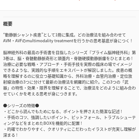
概要
“動静脈シャント疾患”として1冊に集成。どの治療法を組み合わせて
AVM・AVFのmultimodality treatmentを行うかの思考基底が身につく !
脳神経外科の最高の手術書を目指したシリーズ『プライム脳神経外科』第
3巻は、脳・脊髄動静脈奇形と頭蓋内・脊髄硬膜動静脈瘻をひとまとめ !
治療に必要な戦略・アプローチ・手術手技を実際の臨床の場でイメージ
できるような、実践的な手順をエキスパートが解説しました。疾患の概
略を理解するのに役立つ基礎知識から、外科治療・血管内治療・定位放
射線治療の3つに分けて最新の治療法を網羅的に紹介。この3つの「武
器」の特性・効果・限界を理解することで、治療法をどのように組み合わ
せていくかを考える思考が身につきます。
●シリーズの特徴●
・どこから読んでもためになる、ポイントを押さえた簡潔な記述 !
・手術のコツ、強調したいポイント、ピットフォール、トラブルシューテ
ィングなどをまとめたBOXを機能的に配置 !
・的確でわかりやすく、クオリティにこだわったイラストが充実し理解が
深まる !