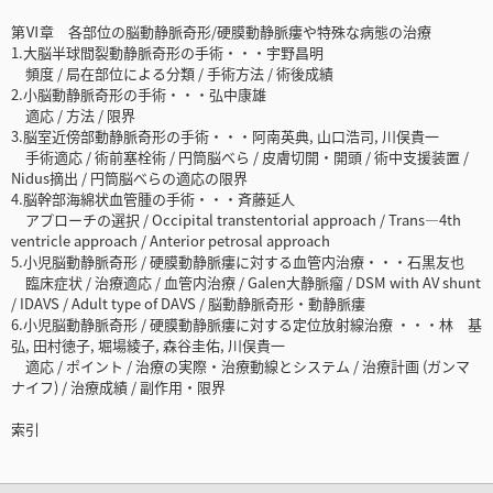
第Ⅵ章 各部位の脳動静脈奇形/硬膜動静脈瘻や特殊な病態の治療
1.大脳半球間裂動静脈奇形の手術・・・宇野昌明
頻度 / 局在部位による分類 / 手術方法 / 術後成績
2.小脳動静脈奇形の手術・・・弘中康雄
適応 / 方法 / 限界
3.脳室近傍部動静脈奇形の手術・・・阿南英典, 山口浩司, 川俣貴一
手術適応 / 術前塞栓術 / 円筒脳べら / 皮膚切開・開頭 / 術中支援装置 /
Nidus摘出 / 円筒脳べらの適応の限界
4.脳幹部海綿状血管腫の手術・・・斉藤延人
アプローチの選択 / Occipital transtentorial approach / Trans―4th
ventricle approach / Anterior petrosal approach
5.小児脳動静脈奇形 / 硬膜動静脈瘻に対する血管内治療・・・石黒友也
臨床症状 / 治療適応 / 血管内治療 / Galen大静脈瘤 / DSM with AV shunt
/ IDAVS / Adult type of DAVS / 脳動静脈奇形・動静脈瘻
6.小児脳動静脈奇形 / 硬膜動静脈瘻に対する定位放射線治療 ・・・林 基
弘, 田村徳子, 堀場綾子, 森谷圭佑, 川俣貴一
適応 / ポイント / 治療の実際・治療動線とシステム / 治療計画 (ガンマ
ナイフ) / 治療成績 / 副作用・限界
索引