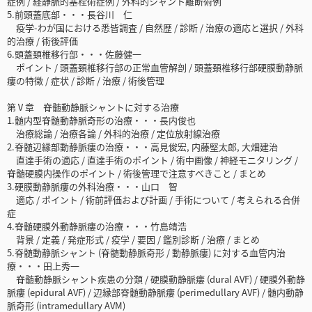
症例 / 経静脈的塞栓術症例 / 外科的シャント離断術例
5.前頭蓋底部・・・長谷川 仁
疫学-わが国における悉皆調査 / 自然歴 / 診断 / 治療の適応と選択 / 外科
的治療 / 術後評価
6.頭蓋頚椎移行部・・・佐藤健一
ポイント / 頭蓋頚椎移行部の正常血管解剖 / 頭蓋頚椎移行部硬膜動静脈
瘻の特徴 / 症状 / 診断 / 治療 / 術後管理
第Ⅴ章 脊髄動静脈シャントに対する治療
1.髄内型脊髄動静脈奇形の治療・・・長内俊也
治療総論 / 治療各論 / 外科的治療 / 定位放射線治療
2.脊髄辺縁部動静脈瘻の治療・・・高見俊宏, 内藤堅太郎, 大畑建治
直達手術の適応 / 直達手術のポイント / 術中画像 / 神経モニタリング /
脊髄硬膜内操作のポイント / 術後管理で注意すべきこと / まとめ
3.硬膜動静脈瘻の外科治療・・・山口 智
適応 / ポイント / 術前評価および計画 / 手術について / 考えられる合併
症
4.脊髄硬膜外動静脈瘻の治療・・・竹島靖浩
背景 / 定義 / 発症形式 / 疫学 / 要因 / 鑑別診断 / 治療 / まとめ
5.脊髄動静脈シャント (脊髄動静脈奇形 / 動静脈瘻) に対する血管内治
療・・・田上秀一
脊髄動静脈シャント疾患の分類 / 硬膜動静脈瘻 (dural AVF) / 硬膜外動静
脈瘻 (epidural AVF) / 辺縁部脊髄動静脈瘻 (perimedullary AVF) / 髄内動静
脈奇形 (intramedullary AVM)