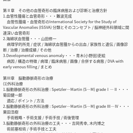
第Ⅱ章 その他の血管奇形の臨床病態および診断と治療方針
1.血管性腫瘍と血管奇形・・・難波克成
血管性腫瘍・血管奇形のInternational Society for the Study of
Vascular Anomalies (ISSVA) 分類とそのコンセプト / 脳神経外科領域に関
連深い血管奇形
2.海綿状血管腫・・・山田修一
病理学的所見 / 症状 / 海綿状血管腫からの出血 / 家族性と遺伝 / 画像診
断 / 治療 / 治療成績 / その他
3.Developmental venous anomaly・・・青木(小野田)吏絵
病因 / 構造の特徴 / 病理 / 臨床病態 / 画像 / 合併する病態 / DVA with
early venous filling / まとめ
第Ⅲ章 脳動静脈奇形の治療
(1)外科治療
1.脳動静脈奇形の外科治療 : Spetzler―Martin (S―M) gradeⅠ―Ⅱ・・・
菊田健一郎
適応 / ポイント / 方法
2.脳動静脈奇形の外科治療 : Spetzler―Martin (S―M) grade Ⅲ―Ⅳ・・・
栗田浩樹
手術戦略・手術支援 / 手術手技 / 術後管理
3.脳動静脈奇形の外科治療の工夫・・・吉岡秀幸, 木内博之
術前塞栓術 / 手術手技と工夫