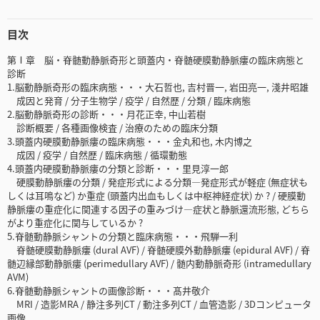
目次
第Ⅰ章 脳・脊髄動静脈奇形と頭蓋内・脊髄硬膜動静脈瘻の臨床病態と
診断
1.脳動静脈奇形の臨床病態・・・大石哲也, 吉村晋一, 岩田亮一, 淺井昭雄
成因と発育 / 分子生物学 / 疫学 / 自然歴 / 分類 / 臨床病態
2.脳動静脈奇形の診断・・・月花正幸, 中山若樹
診断概要 / 各種画像検査 / 治療のための臨床分類
3.頭蓋内硬膜動静脈瘻の臨床病態・・・金丸和也, 木内博之
成因 / 疫学 / 自然歴 / 臨床病態 / 循環動態
4.頭蓋内硬膜動静脈瘻の分類と診断・・・里見淳一郎
硬膜動静脈瘻の分類 / 発症形式による分類―発症形式が軽症 (無症状も
しくは耳鳴など) か重症 (頭蓋内出血もしくは中枢神経症状) か ? / 硬膜動
静脈瘻の重症化に関連する因子の重みづけ―症状と静脈還流形態, どちら
がより重症化に関与しているか ?
5.脊髄動静脈シャントの分類と臨床病態・・・飛騨一利
脊髄硬膜動静脈瘻 (dural AVF) / 脊髄硬膜外動静脈瘻 (epidural AVF) / 脊
髄辺縁部動静脈瘻 (perimedullary AVF) / 髄内動静脈奇形 (intramedullary
AVM)
6.脊髄動静脈シャントの画像診断・・・髙井敬介
MRI / 造影MRA / 静注多列CT / 動注多列CT / 血管造影 / 3Dコンピュータ
画像