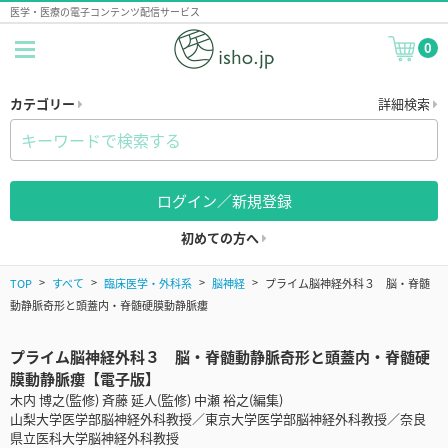
医学・医療の電子コンテンツ配信サービス
0
カテゴリー
詳細検索
ログイン／新規登録
初めての方へ
TOP
すべて
臨床医学・外科系
脳神経
プライム脳神経外科３ 脳・脊髄
動静脈奇形と頭蓋内・脊髄硬膜動静脈瘻
プライム脳神経外科３ 脳・脊髄動静脈奇形と頭蓋内・脊髄硬
膜動静脈瘻【電子版】
木内 博之(監修) 斉藤 延人(監修) 中瀬 裕之(編集)
山梨大学医学部脳神経外科教授／東京大学医学部脳神経外科教授／奈良
県立医科大学脳神経外科教授