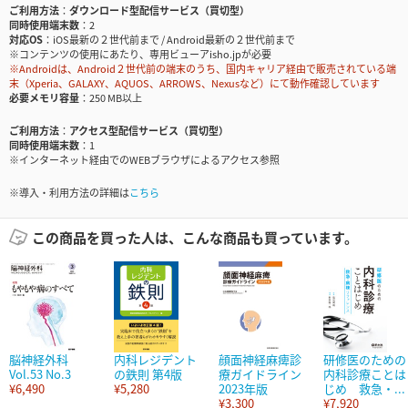
ご利用方法
ダウンロード型配信サービス（買切型）
同時使用端末数
2
対応OS
iOS最新の２世代前まで / Android最新の２世代前まで
※コンテンツの使用にあたり、専用ビューアisho.jpが必要
※Androidは、Android２世代前の端末のうち、国内キャリア経由で販売されている端
末（Xperia、GALAXY、AQUOS、ARROWS、Nexusなど）にて動作確認しています
必要メモリ容量
250 MB以上
ご利用方法
アクセス型配信サービス（買切型）
同時使用端末数
1
※インターネット経由でのWEBブラウザによるアクセス参照
※導入・利用方法の詳細は
こちら
この商品を買った人は、こんな商品も買っています。
脳神経外科
内科レジデント
顔面神経麻痺診
研修医のための
Vol.53 No.3
の鉄則 第4版
療ガイドライン
内科診療ことは
¥6,490
¥5,280
2023年版
じめ 救急・...
¥3,300
¥7,920