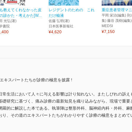
も教えてくれなかった皮
レジデントのための これ
重症患者管理マ
の診かた・考えかた[W...
だけ輸液
平岡 栄治(編集) 則
集) 藤谷 茂樹(編集)
田 光弘(著)
佐藤 弘明(著)
MEDSI
学書院
日本医事新報社
¥7,150
,400
¥4,620
エキスパートたちが診療の極意を披露 !
日常生活において人々に与える影響は計り知れない。またしびれの訴え
基礎研究に基づく、痛み診療の最新知見を織り込みながら、現場で重要
網羅的に解説した本である。執筆陣は整形外科、脳神経内科・外科、麻
おり、その道のエキスパートたちがわかりやすく診療の極意をまとめて