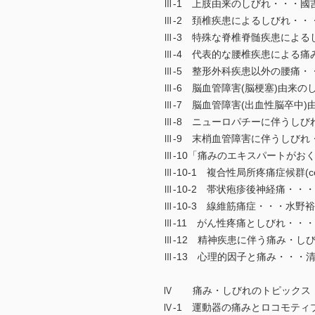
Ⅲ-1 上肢由来のしびれ・・・國
Ⅲ-2 頚椎疾患によるしびれ・・
Ⅲ-3 特殊な脊椎脊髄疾患による
Ⅲ-4 代表的な腰椎疾患による痛
Ⅲ-5 整形外科疾患以外の腰痛・
Ⅲ-6 脳血管障害(脳梗塞)由来
Ⅲ-7 脳血管障害(出血性脳卒中
Ⅲ-8 ニューロパチーに伴うしび
Ⅲ-9 末梢血管障害に伴うしびれ
Ⅲ-10「痛みのエキスパートがお
Ⅲ-10-1 複合性局所疼痛症候群(compl
Ⅲ-10-2 帯状疱疹後神経痛・・
Ⅲ-10-3 線維筋痛症・・・水野
Ⅲ-11 がん性疼痛としびれ・・
Ⅲ-12 精神疾患に伴う痛み・し
Ⅲ-13 心理的因子と痛み・・・
Ⅳ 痛み・しびれのトピックス
Ⅳ-1 運動器の痛みとロコモティ