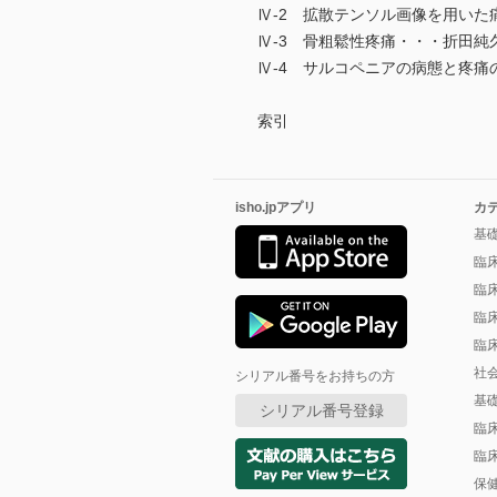
Ⅳ-2 拡散テンソル画像を用いた
Ⅳ-3 骨粗鬆性疼痛・・・折田純
Ⅳ-4 サルコペニアの病態と疼痛
索引
isho.jpアプリ
カ
基
臨
臨
臨
臨
社
シリアル番号をお持ちの方
基
シリアル番号登録
臨
臨
保