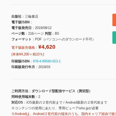
出版社
三輪書店
電子版ISBN
電子版発売日
2019/08/12
ページ数
216ページ
判型
B5
フォーマット
PDF（パソコンへのダウンロード不可）
¥4,620
電子版販売価格：
(本体¥4,200＋税10％)
印刷版ISBN
978-4-89590-653-1
印刷版発行年月
2019/03
ご利用方法
ダウンロード型配信サービス（買切型）
同時使用端末数
2
対応OS
iOS最新の２世代前まで / Android最新の２世代前まで
※コンテンツの使用にあたり、専用ビューアisho.jpが必要
※Androidは、Android２世代前の端末のうち、国内キャリア経由で販