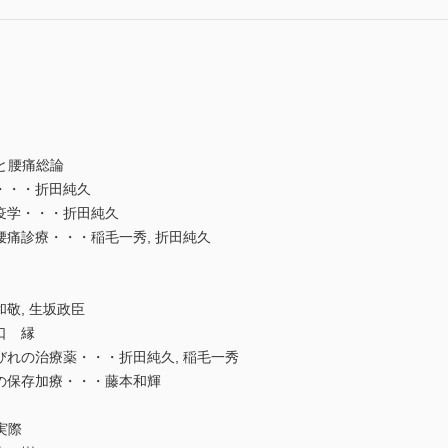
と腰痛総論
・・・折田純久
疫学・・・折田純久
腰痛診療・・・稲毛一秀, 折田純久
敬, 生坂政臣
口 縁
びれの治療薬・・・折田純久, 稲毛一秀
の保存加療・・・藤本和輝
の実際