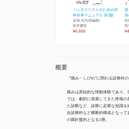
ジェネラリストのための内
誰
科外来マニュアル 第3版
疹
金城 光代(他編集)
松
医学書院
医
¥6,600
¥4
概要
〝痛み・しびれ″に関わる診療科の
痛みは原始的な情動体験であり、
では、劇的に発展してきた疼痛の
た診断など、診療に必要な知識を
合診療科など横断的構成となって
の羅針盤的となる1冊。