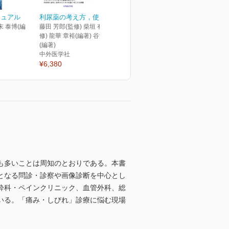
ニュアル
利尿薬の考え方，使い方
末 泰博(編
藤田 芳郎(監修) 柴垣 有吾(監
修) 龍華 章裕(編著) 谷澤 雅彦
(編著)
中外医学社
¥6,380
も多いことは周知のとおりである。本書
となる問診・診察や画像診断を中心とし
酔科・ペインクリニック、血管外科、総
いる。「痛み・しびれ」診療に悩む現場