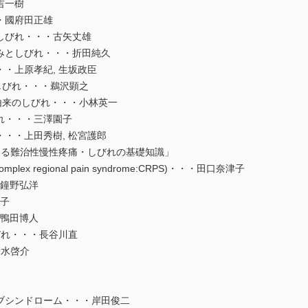
吉一樹
・國府田正雄
しびれ・・・古矢丈雄
みとしびれ・・・折田純久
・・上原孝紀, 生坂政臣
のしびれ・・・鵜沢顕之
)由来のしびれ・・・小林英一
れ・・・三澤園子
・・・上田秀樹, 松宮護郎
くる難治性慢性疼痛・しびれの基礎知識」
ex regional pain syndrome:CRPS)・・・田口奈津子
・鐘野弘洋
裕子
・鴨田博人
びれ・・・長谷川直
清水啓介
ブシンドローム・・・岸田俊二