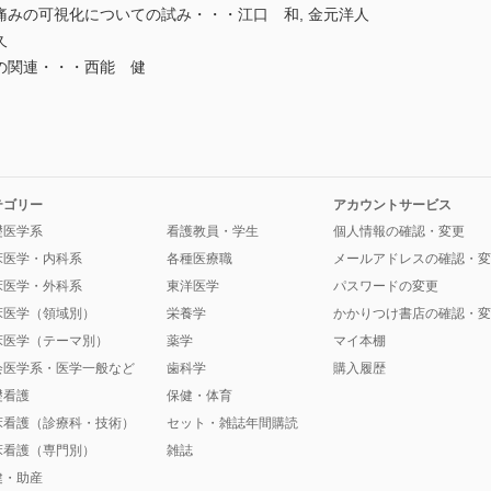
痛みの可視化についての試み・・・江口 和, 金元洋人
久
の関連・・・西能 健
テゴリー
アカウントサービス
礎医学系
看護教員・学生
個人情報の確認・変更
床医学・内科系
各種医療職
メールアドレスの確認・変
床医学・外科系
東洋医学
パスワードの変更
床医学（領域別）
栄養学
かかりつけ書店の確認・変
床医学（テーマ別）
薬学
マイ本棚
会医学系・医学一般など
歯科学
購入履歴
礎看護
保健・体育
床看護（診療科・技術）
セット・雑誌年間購読
床看護（専門別）
雑誌
健・助産