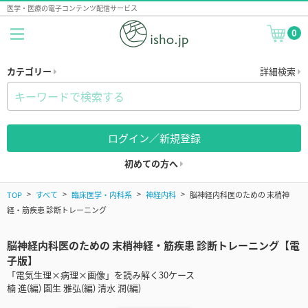
医学・医療の電子コンテンツ配信サービス
0
カテゴリー
詳細検索
ログイン／新規登録
初めての方へ
TOP
すべて
臨床医学・内科系
神経内科
脳神経内科医のための 末梢神
経・筋疾患 診断トレーニング
脳神経内科医のための 末梢神経・筋疾患 診断トレーニング【電
子版】
「電気生理×病理×画像」を読み解く30ケース
楠 進(編) 園生 雅弘(編) 清水 潤(編)