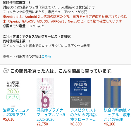
同時使用端末数
3
対応OS
iOS最新の２世代前まで / Android最新の２世代前まで
※コンテンツの使用にあたり、専用ビューアisho.jpが必要
※Androidは、Android２世代前の端末のうち、国内キャリア経由で販売されている端
末（Xperia、GALAXY、AQUOS、ARROWS、Nexusなど）にて動作確認しています
必要メモリ容量
82 MB以上
ご利用方法
アクセス型配信サービス（買切型）
同時使用端末数
1
※インターネット経由でのWEBブラウザによるアクセス参照
※導入・利用方法の詳細は
こちら
この商品を買った人は、こんな商品も買っています。
治療薬マニュア
感染症プラチナ
ホスピタリスト
総合内科病棟マ
ル2026 アプリ
マニュアル Ver.9
のための内科診
ニュアル 疾患
¥5,610
2025-2026
療フローチャ...
ごとの管理
¥2,750
¥8,800
¥6,160