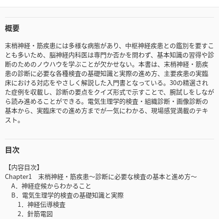
概要
末梢神経・筋疾患には多様な病態があり、中枢神経疾患との鑑別を要すこ
とも多いため、脳神経内科医は専門か否かを問わず、基本知識の習得や診
断のためのノウハウを学ぶことが欠かせない。本書は、末梢神経・筋疾
患の診断に必要な各種検査の基礎知識と実際の進め方、主要疾患の実臨
床における対応をやさしく解説した入門書となっている。30の精選され
た症例を収載し、診断の要点をクイズ形式で示すことで、腕試しをしなが
ら読み進めることができる。電気生理学的検査・組織診断・画像診断の
基本から、実臨床での進め方までが一気にわかる、現場感覚満載のテキ
スト。
目次
【内容目次】
Chapter1 末梢神経・筋疾患～診断に必要な検査の基本と進め方～
A．神経症候からわかること
B．電気生理学的検査の基礎知識と実際
1．神経伝導検査
2．針筋電図