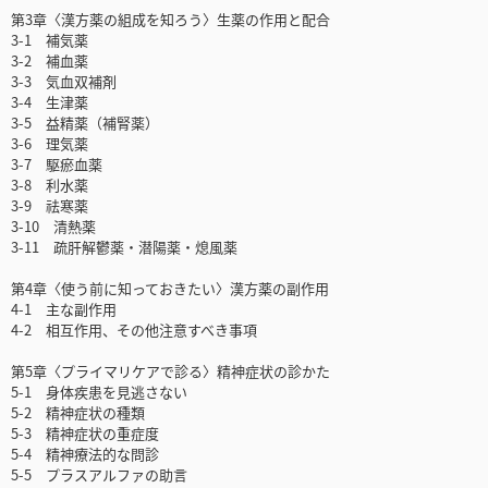
第3章〈漢方薬の組成を知ろう〉生薬の作用と配合
3-1 補気薬
3-2 補血薬
3-3 気血双補剤
3-4 生津薬
3-5 益精薬（補腎薬）
3-6 理気薬
3-7 駆瘀血薬
3-8 利水薬
3-9 祛寒薬
3-10 清熱薬
3-11 疏肝解鬱薬・潜陽薬・熄風薬
第4章〈使う前に知っておきたい〉漢方薬の副作用
4-1 主な副作用
4-2 相互作用、その他注意すべき事項
第5章〈プライマリケアで診る〉精神症状の診かた
5-1 身体疾患を見逃さない
5-2 精神症状の種類
5-3 精神症状の重症度
5-4 精神療法的な問診
5-5 プラスアルファの助言