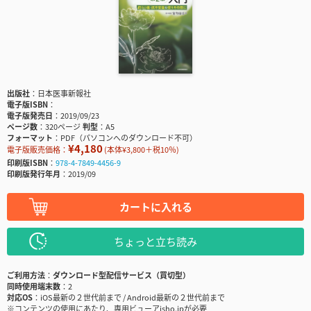
出版社
日本医事新報社
電子版ISBN
電子版発売日
2019/09/23
ページ数
320ページ
判型
A5
フォーマット
PDF（パソコンへのダウンロード不可）
¥4,180
電子版販売価格：
(本体¥3,800＋税10％)
印刷版ISBN
978-4-7849-4456-9
印刷版発行年月
2019/09
カートに入れる
ちょっと立ち読み
ご利用方法
ダウンロード型配信サービス（買切型）
同時使用端末数
2
対応OS
iOS最新の２世代前まで / Android最新の２世代前まで
※コンテンツの使用にあたり、専用ビューアisho.jpが必要