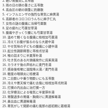
2. 軽い胃腸炎に五苓散
3. 雨の日の頭の重さに五苓散
4. 高血圧の朝の頭重に釣藤散
5. インフルエンザの強烈な寒気に麻黄湯
6. 高齢者のコロコロうんちに麻子仁丸
7. 女性の謎の腹痛に当帰芍薬散
8. 足の疲れに芍薬甘草湯
9. 腹痛やぎっくり腰にも芍薬甘草湯
10. 温めて軽くなる腹痛に桂枝加芍薬湯
11. 冷えてお腹が張るのなら大建中湯
12. やせ気味の子どもの腹痛に小建中湯
13. 起立性調節障害に苓桂朮甘湯
14. 喉の詰まりに半夏厚朴湯
15. 吐き気のある片頭痛発作に呉茱萸湯
16. カラオケ後の声枯れに麦門冬湯
17. 感染後咳嗽に滋陰降火湯／麦門冬湯
18. 軽度の咽頭炎に桔梗湯
19. 二日酔いや乗り物酔いにも五苓散
20. 冷えや悪天候で痛む古傷に桂枝加苓朮附湯
21. 打撲の内出血に治打撲一方
22. 化学療法による嘔気に半夏厚朴湯
23. 胃酸過多の胃痛・胸焼けに黄連解毒湯
24. 鼻出血に黄連解毒湯
25. 寒気がして関節の痛む風邪の超初期に葛根湯