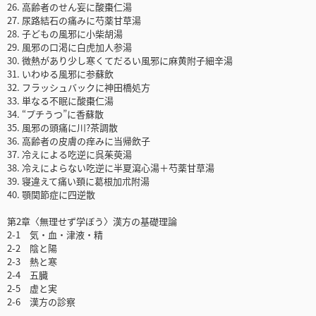
26. 高齢者のせん妄に酸棗仁湯
27. 尿路結石の痛みに芍薬甘草湯
28. 子どもの風邪に小柴胡湯
29. 風邪の口渇に白虎加人参湯
30. 微熱があり少し寒くてだるい風邪に麻黄附子細辛湯
31. いわゆる風邪に参蘇飲
32. フラッシュバックに神田橋処方
33. 単なる不眠に酸棗仁湯
34. “プチうつ”に香蘇散
35. 風邪の頭痛に川?茶調散
36. 高齢者の皮膚の痒みに当帰飲子
37. 冷えによる吃逆に呉茱萸湯
38. 冷えによらない吃逆に半夏瀉心湯＋芍薬甘草湯
39. 寝違えて痛い頚に葛根加朮附湯
40. 顎関節症に四逆散
第2章〈無理せず学ぼう〉漢方の基礎理論
2-1 気・血・津液・精
2-2 陰と陽
2-3 熱と寒
2-4 五臓
2-5 虚と実
2-6 漢方の診察