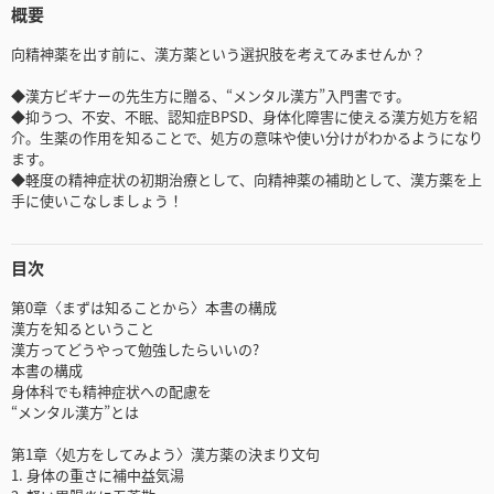
概要
向精神薬を出す前に、漢方薬という選択肢を考えてみませんか？
◆漢方ビギナーの先生方に贈る、“メンタル漢方”入門書です。
◆抑うつ、不安、不眠、認知症BPSD、身体化障害に使える漢方処方を紹
介。生薬の作用を知ることで、処方の意味や使い分けがわかるようになり
ます。
◆軽度の精神症状の初期治療として、向精神薬の補助として、漢方薬を上
手に使いこなしましょう！
目次
第0章〈まずは知ることから〉本書の構成
漢方を知るということ
漢方ってどうやって勉強したらいいの?
本書の構成
身体科でも精神症状への配慮を
“メンタル漢方”とは
第1章〈処方をしてみよう〉漢方薬の決まり文句
1. 身体の重さに補中益気湯