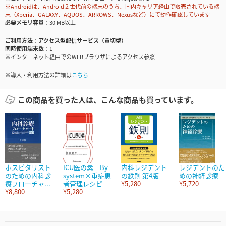
※Androidは、Android２世代前の端末のうち、国内キャリア経由で販売されている端
末（Xperia、GALAXY、AQUOS、ARROWS、Nexusなど）にて動作確認しています
必要メモリ容量
30 MB以上
ご利用方法
アクセス型配信サービス（買切型）
同時使用端末数
1
※インターネット経由でのWEBブラウザによるアクセス参照
※導入・利用方法の詳細は
こちら
この商品を買った人は、こんな商品も買っています。
ホスピタリスト
ICU医の素 By
内科レジデント
レジデントのた
のための内科診
system×重症患
の鉄則 第4版
めの神経診療
療フローチャ...
者管理レシピ
¥5,280
¥5,720
¥8,800
¥5,280