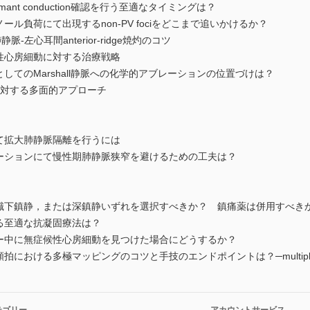
ant conduction確認を行う至適なタイミングは？
ル負荷にて出現するnon-PV fociをどこまで追いかけるか？
脈-左心耳間anterior-ridge焼灼のコツ
性心房細動に対する治療戦略
してのMarshall静脈への化学的アブレーションの位置づけは？
に対する多面的アプローチ
て拡大肺静脈隔離を行うには
ーションにて慢性期肺静脈狭窄を避けるための工夫は？
識下鎮静，または深鎮静いずれを選択すべきか？ 鎮痛薬は併用すべき
る至適な抗凝固療法は？
ー中に無症候性心房細動を見つけた場合にどうするか？
における多極マッピングのコツと手技のエンドポイントは？─multiple 