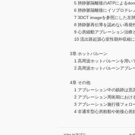
5 肺静脈隔離後のATPによるdorm
6 肺静脈隔離後にイソプロテレノー
7 3DCT imageを参照にした左肺静
8 肺静脈再伝導を認めない再発
9 心房細動アブレーション治療と
10 流出路起源心室性期外収縮
3章 ホットバルーン
1 高周波ホットバルーンを用い
2 高周波ホットバルーンアブレ
4章 その他
1 アブレーション中の鎮静は意
2 アブレーション周術期におけ
3 アブレーション施行後フォロ
4 非通常型心房粗動や術後心房頻拍