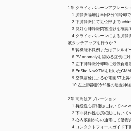
1章 クライオバルーンアブレーシ
1 肺静脈隔離は単回3分間冷却
2 下肺静脈にて近位部までachie
3 良好な肺静脈閉塞造影を確認
4 クライオバルーンによる肺静脈隔離
波タッチアップを行うか？
5 腎機能不良例またはアレルギ
6 PV anomalyを認める症
7 左下肺静脈冷却時に最低食道
8 EnSite NavXTMを用い
9 空気塞栓による心電図ST上
10 左上肺静脈冷却後の迷走神
2章 高周波アブレーション
1 持続性心房細動においてlow v
2 下非発作性心房細動においてr
3 心内膜側からの通電にて僧帽
4 コンタクトフォースガイド下