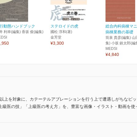
行動態ハンドブック
ステロイドの虎
総合内科病棟マ
井 利幸(編集) 香坂 俊(編集)
國松 淳和(著)
病棟業務の基礎
EDSI
金芳堂
筒泉 貴彦(編集) 山
,950
¥3,300
集) 小坂 鎮太郎(編
MEDSI
¥4,840
者以上を対象に、カテーテルアブレーションを行う上で遭遇しがちなピ
上級医の技」「上級医の考え方」を、豊富な画像・イラスト・動画を使