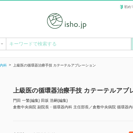
初め
ー
内科
上級医の循環器治療手技 カテーテルアブレーション
上級医の循環器治療手技 カテーテルアブ
門田 一繁(編集) 田坂 浩嗣(編集)
倉敷中央病院 副院長・循環器内科 主任部長／倉敷中央病院 循環器内