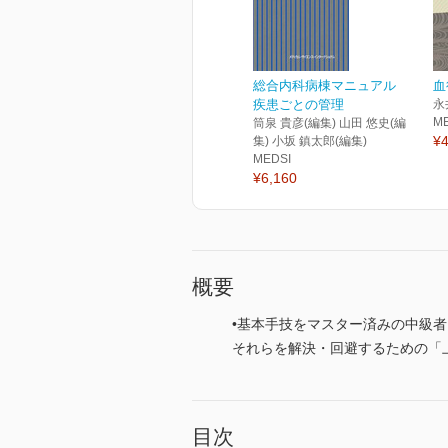
総合内科病棟マニュアル
血
疾患ごとの管理
永
M
筒泉 貴彦(編集) 山田 悠史(編
¥4
集) 小坂 鎮太郎(編集)
MEDSI
¥6,160
概要
•基本手技をマスター済みの中級
それらを解決・回避するための「
目次