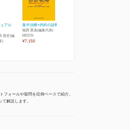
ニュアル
集中治療×内科の診断戦略
植西 憲達(編集代表)
MEDSI
田 悠史(編
¥7,150
集)
ットフォールや疑問を症例ベースで紹介。
って解説します。