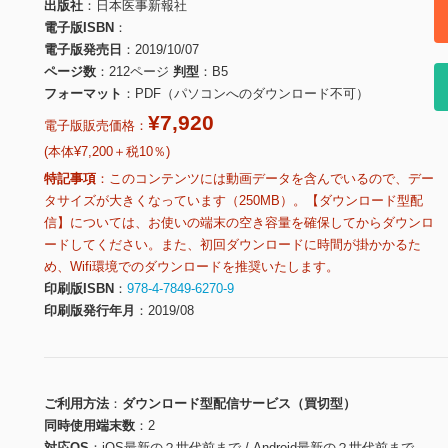
出版社
日本医事新報社
電子版ISBN
電子版発売日
2019/10/07
ページ数
212ページ
判型
B5
フォーマット
PDF（パソコンへのダウンロード不可）
¥7,920
電子版販売価格：
(本体¥7,200＋税10％)
特記事項
このコンテンツには動画データを含んでいるので、デー
タサイズが大きくなっています（250MB）。【ダウンロード型配
信】については、お使いの端末の空き容量を確保してからダウンロ
ードしてください。また、初回ダウンロードに時間が掛かかるた
め、Wifi環境でのダウンロードを推奨いたします。
印刷版ISBN
978-4-7849-6270-9
印刷版発行年月
2019/08
ご利用方法
ダウンロード型配信サービス（買切型）
同時使用端末数
2
対応OS
iOS最新の２世代前まで / Android最新の２世代前まで