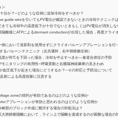
ョン
で十分か？─どのような症例に追加冷却をすべきか？
ve guide wireを引いてもPV電位が確認できないときの冷却テクニック
できても冷却中の温度低下が十分でないときもしくはPV電位が消失しな
後にATPによるdormant conductionが出現した場合，再度ク
ー例において造影剤を使用せずにクライオバルーンアブレーションを行
例に対するバルーンテクニック（左共通幹，右中肺静脈症例）
温度が何℃を下回った場合，冷却を中止すべきか―食道合併症の予防
たCMAPモニタリングの有用性─呼吸変動と右横隔神経麻痺の見きわめ
昇や血圧低下が起きた場合にどうするか？─その対応と予防法について
経反射による高度徐脈に注意する
oltage zoneの焼灼が有効であるのはどのような症例か
otorアブレーションが有効と思われるのはどのような症例か
弁峡部のブロック作成に難渋する場合の対処法は？
拡大肺静脈隔離において，ライン上で隔離を達成するのが困難な場合の