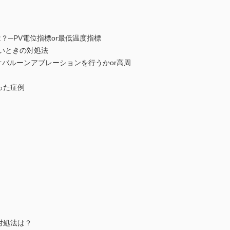
は？─PV電位指標or最低温度指標
いときの対処法
ライオバルーンアブレーションを行うかor高周
った症例
対処法は？