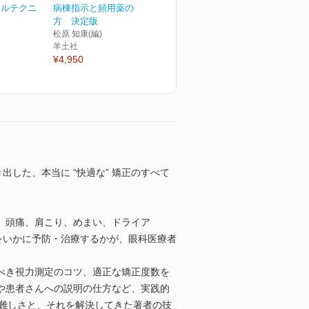
カルテクニ
病棟指示と頻用薬の使い
方 決定版
松原 知康(編)
羊土社
¥4,950
した、本当に “快適な” 矯正のすべて
、頭痛、肩こり、めまい、ドライア
をいかに予防・治療するかが、眼科医療者
べき視力測定のコツ、適正な矯正度数を
や患者さんへの説明の仕方など、実践的
正の難しさと、それを解決してきた著者の技