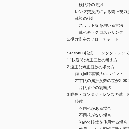
・検眼枠の選択
レンズ交換法による矯正視力
乱視の検出
・スリット板を用いる方法
・乱視表・クロスシリンダ
5.視力測定のフローチャート
Section03眼鏡・コンタクトレ
1.“快適”な矯正度数の考え方
2.適正な矯正度数の求め方
両眼同時雲霧法のポイント
左右眼の屈折度数の差が2.00
・片眼ずつの雲霧法
3.眼鏡・コンタクトレンズの試し
眼鏡
・不同視がある場合
・不同視がない場合
・初めて眼鏡を使用する場合