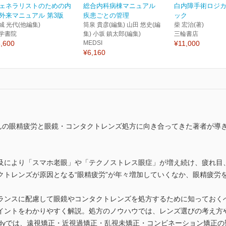
ェネラリストのための内
総合内科病棟マニュアル
白内障手術ロジ
外来マニュアル 第3版
疾患ごとの管理
ック
城 光代(他編集)
筒泉 貴彦(編集) 山田 悠史(編
柴 宏治(著)
学書院
集) 小坂 鎮太郎(編集)
三輪書店
,600
MEDSI
¥11,000
¥6,160
んの眼精疲労と眼鏡・コンタクトレンズ処方に向き合ってきた著者が導き出
及により「スマホ老眼」や「テクノストレス眼症」が増え続け、疲れ目
クトレンズが原因となる“眼精疲労”が年々増加していくなか、眼精疲労
ランスに配慮して眼鏡やコンタクトレンズを処方するために知っておく
イントをわかりやすく解説。処方のノウハウでは、レンズ選びの考え方
Studyでは、遠視矯正・近視過矯正・乱視未矯正・コンビネーション矯