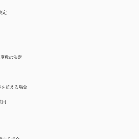
測定
ンズ度数の決定
Dを超える場合
装用