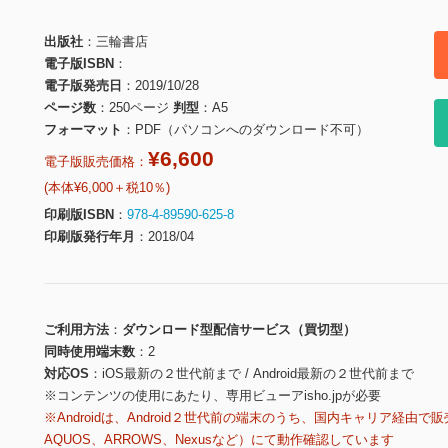
出版社
三輪書店
電子版ISBN
電子版発売日
2019/10/28
ページ数
250ページ
判型
A5
フォーマット
PDF（パソコンへのダウンロード不可）
¥6,600
電子版販売価格：
(本体¥6,000＋税10％)
印刷版ISBN
978-4-89590-625-8
印刷版発行年月
2018/04
ご利用方法
ダウンロード型配信サービス（買切型）
同時使用端末数
2
対応OS
iOS最新の２世代前まで / Android最新の２世代前まで
※コンテンツの使用にあたり、専用ビューアisho.jpが必要
※Androidは、Android２世代前の端末のうち、国内キャリア経由で販
AQUOS、ARROWS、Nexusなど）にて動作確認しています