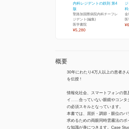
内科レジデントの鉄則 第4
ジ
版
科
聖路加国際病院内科チーフレ
金
ジデント(編集)
医
医学書院
¥6
¥5,280
概要
30年にわたり4万人以上の患者さ
を伝授 !
情報化社会、スマートフォンの普
イ……合っていない眼鏡やコンタ
の必須スキルとなっています。
本書では、屈折・調節・眼位のバ
求めるための両眼同時雲霧法のポ
な知識が身につきます。Case 