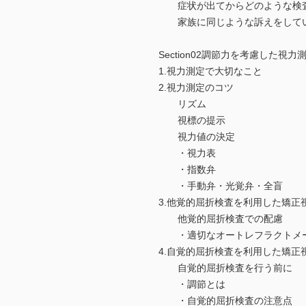
症状が出てからどのような検査
家族に同じような訴えをしてい
Section02調節力を考慮した視力
1.視力測定で大切なこと
2.視力測定のコツ
リズム
視標の提示
視力値の決定
・視力表
・指数弁
・手動弁・光覚弁・全盲
3.他覚的屈折検査を利用した矯正
他覚的屈折検査での配慮
・適切なオートレフラクトメー
4.自覚的屈折検査を利用した矯正
自覚的屈折検査を行う前に
・調節とは
・自覚的屈折検査の注意点