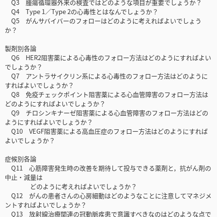
Q3 腫瘍循環器外来の検査ではどのような項目が重要でしょうか？
Q4 Type 1／Type 2の心毒性とはなんでしょうか？
Q5 がんサバイバーのフォローはどのように考えればよいでしょう
か？
製剤別各論
Q6 HER2阻害薬による心毒性のフォロー方法はどのようにすればよい
でしょうか？
Q7 アントラサイクリン系による心毒性のフォロー方法はどのように
すればよいでしょうか？
Q8 免疫チェックポイント阻害薬による心血管障害のフォロー方法は
どのようにすればよいでしょうか？
Q9 チロシンキナーゼ阻害薬による心血管障害のフォロー方法はどの
ようにすればよいでしょうか？
Q10 VEGF阻害薬による高血圧症のフォロー方法はどのようにすれば
よいでしょうか？
症候別各論
Q11 心筋障害発生時の改善を期待して投与できる薬剤と，抗がん剤の
中止・減量は
どのように考えればよいでしょうか？
Q12 がんの患者さんの心房細動はどのようなことに注意してマネジメ
ントすればよいでしょうか？
Q13 放射線治療関連の冠動脈疾患で意識すべきなのはどのような点で