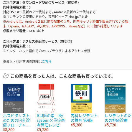
ご利用方法
ダウンロード型配信サービス（買切型）
同時使用端末数
3
対応OS
iOS最新の２世代前まで / Android最新の２世代前まで
※コンテンツの使用にあたり、専用ビューアisho.jpが必要
※Androidは、Android２世代前の端末のうち、国内キャリア経由で販売されている端
末（Xperia、GALAXY、AQUOS、ARROWS、Nexusなど）にて動作確認しています
必要メモリ容量
64 MB以上
ご利用方法
アクセス型配信サービス（買切型）
同時使用端末数
1
※インターネット経由でのWEBブラウザによるアクセス参照
※導入・利用方法の詳細は
こちら
この商品を買った人は、こんな商品も買っています。
ホスピタリスト
ICU医の素 By
内科レジデント
レジデントのた
のための内科診
system×重症患
の鉄則 第4版
めの神経診療
療フローチャ...
者管理レシピ
¥5,280
¥5,720
¥8,800
¥5,280