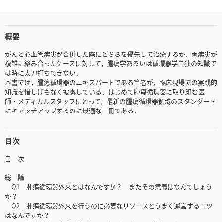
概要
がんと心血管疾患が合併した際にどちらを優先して治療するか．両疾患が
複雑に絡み合ったケースに対して，腫瘍学あるいは循環器学単独の知識で
は時に太刀打ちできない．
本書では，腫瘍循環器のエキスパートである筆者が，臨床現場での実践的
知識を惜しげもなく披露している．はじめて腫瘍循環器に取り組む医
師・メディカルスタッフにとって，最新の腫瘍循環器領域のスタンダード
にキャッチアップするのに最適な一冊である．
目次
目 次
総 論
Q1 腫瘍循環器外来とはなんですか？ またその意義はなんでしょう
か？
Q2 腫瘍循環器外来を行うのに必要なリソースとうまく運営するコツ
はなんですか？