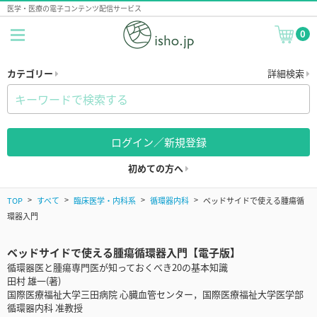
医学・医療の電子コンテンツ配信サービス
0
カテゴリー
詳細検索
ログイン／新規登録
初めての方へ
TOP
すべて
臨床医学・内科系
循環器内科
ベッドサイドで使える腫瘍循
環器入門
ベッドサイドで使える腫瘍循環器入門【電子版】
循環器医と腫瘍専門医が知っておくべき20の基本知識
田村 雄一(著)
国際医療福祉大学三田病院 心臓血管センター，国際医療福祉大学医学部
循環器内科 准教授