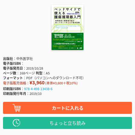
出版社
中外医学社
電子版ISBN
電子版発売日
2019/10/28
ページ数
168ページ
判型
A5
フォーマット
PDF（パソコンへのダウンロード不可）
¥3,960
電子版販売価格：
(本体¥3,600＋税10％)
印刷版ISBN
978-4-498-13438-6
印刷版発行年月
2019/10
カートに入れる
ちょっと立ち読み