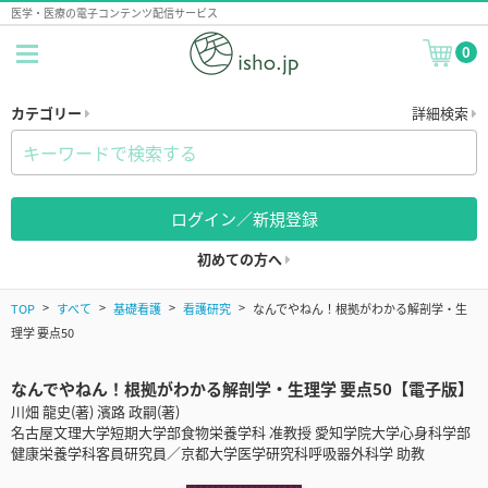
医学・医療の電子コンテンツ配信サービス
0
カテゴリー
詳細検索
ログイン／新規登録
初めての方へ
TOP
すべて
基礎看護
看護研究
なんでやねん！根拠がわかる解剖学・生
理学 要点50
なんでやねん！根拠がわかる解剖学・生理学 要点50【電子版】
川畑 龍史(著) 濱路 政嗣(著)
名古屋文理大学短期大学部食物栄養学科 准教授 愛知学院大学心身科学部
健康栄養学科客員研究員／京都大学医学研究科呼吸器外科学 助教