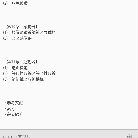
(2) 胎児循環
【第10章 感覚器】
(1) 視覚の遠近調節と立体視
(2) 音と聴覚器
【第11章 運動器】
(1) 造血機能
(2) 等尺性収縮と等張性収縮
(3) 筋組織と収縮機構
・参考文献
・索 引
・著者紹介
isho.jpアプリ