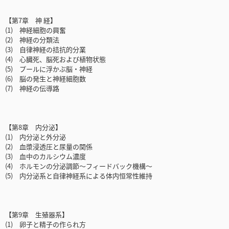
【第7章 神 経】
(1) 神経細胞の興奮
(2) 神経の分類法
(3) 自律神経の拮抗的分業
(4) 心臓死、脳死および植物状態
(5) プールに浮かぶ脳・神経
(6) 脳の発生と神経細胞数
(7) 神経の伝導路
【第8章 内分泌】
(1) 内分泌と外分泌
(2) 血漿浸透圧と尿量の関係
(3) 血中のカルシウム濃度
(4) ホルモンの分泌調節～フィードバック機構～
(5) 内分泌系と自律神経系による体内恒常性維持
【第9章 生殖器系】
(1) 卵子と精子の作られ方