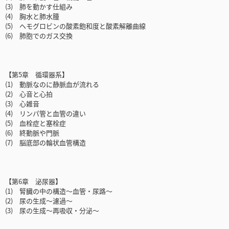
(3) 肺を動かす仕組み
(4) 胸水と肺水腫
(5) ヘモグロビンの酸素飽和度と酸素解離曲線
(6) 肺胞でのガス交換
【第5章 循環器系】
(1) 動脈なのに静脈血が流れる
(2) 心音と心拍
(3) 心雑音
(4) リンパ管と血管の違い
(5) 血栓症と塞栓症
(6) 終動脈や門脈
(7) 脳底部の輪状血管構造
【第6章 泌尿器】
(1) 腎臓の中の構造～血管・尿路～
(2) 尿の生成～濾過～
(3) 尿の生成～再吸収・分泌～