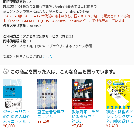
同時使用端末数
3
対応OS
iOS最新の２世代前まで / Android最新の２世代前まで
※コンテンツの使用にあたり、専用ビューアisho.jpが必要
※Androidは、Android２世代前の端末のうち、国内キャリア経由で販売されている端
末（Xperia、GALAXY、AQUOS、ARROWS、Nexusなど）にて動作確認しています
必要メモリ容量
78 MB以上
ご利用方法
アクセス型配信サービス（買切型）
同時使用端末数
1
※インターネット経由でのWEBブラウザによるアクセス参照
※導入・利用方法の詳細は
こちら
この商品を買った人は、こんな商品も買っています。
ジェネラリスト
重症患者管理マ
救急外来 ただ
褥瘡・創傷のド
のための内科外
ニュアル
いま診断中！
レッシング材・
来マニュアル...
¥7,150
第2版
外用薬の選び...
¥6,600
¥7,040
¥2,420