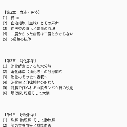
【第2章 血液・免疫】
(1) 貧 血
(2) 血液細胞（血球）とその寿命
(3) 血液型の遺伝と輸血の原理
(4) 一度かかった病気は二度とかからない
(5) 5種類の抗体
【第3章 消化器系】
(1) 消化酵素による加水分解
(2) 消化酵素（消化液）の分泌調節
(3) 消化のその後～吸収～
(4) 消化器と自律神経の関わり
(5) 肝臓で作られる血漿タンパク質の役割
(6) 腸間膜､腹膜そして大網
【第4章 呼吸器系】
(1) 胸腔､胸膜腔､そして肺胞腔
(2) 肺の栄養血管と機能血管