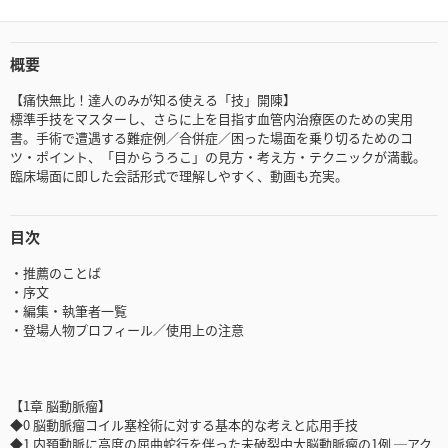
概要
【痛快無比！達人のみが知る使える「技」開陳】
標準手技をマスターし、さらに上を目指す血管内治療医のための実用
書。手術で遭遇する難症例／合併症／困った場面を乗り切るためのコ
ツ・ポイント、「目からうろこ」の見方・考え方・テクニックが満載。
臨床場面に即した会話形式で理解しやすく、動画も充実。
目次
・推薦のことば
・序文
・編集・執筆者一覧
・登場人物プロフィール／使用上の注意
【1章 脳動脈瘤】
◆0 脳動脈瘤コイル塞栓術に対する基本的な考えと応用手技
◆1 内頚動脈に高度の屈曲蛇行を伴った未破裂中大脳動脈瘤の1例 ─アク