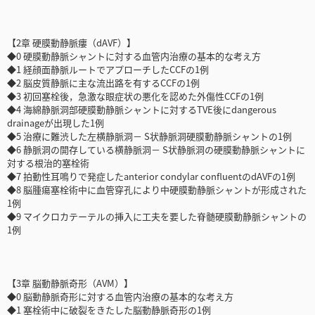
【2章 硬膜動静脈瘻（dAVF）】
◆0 硬膜動静脈シャントに対する血管内治療の基本的な考え方
◆1 経顔面静脈ルートでアプローチしたCCFの1例
◆2 脳皮質静脈に主な流出路を有するCCFの1例
◆3 初回塞栓後，急激な眼症状の悪化を認めた外傷性CCFの1例
◆4 海綿静脈洞部硬膜動静脈シャントに対するTVE後にdangerous
drainageが出現した1例
◆5 治療に難渋した左横静脈洞－ S状静脈洞硬膜動静脈シャントの1例
◆6 静脈洞の開存している横静脈洞－ S状静脈洞の硬膜動静脈シャントに
対する根治的塞栓術
◆7 拍動性耳鳴りで発症したanterior condylar confluentのdAVFの1例
◆8 脳腫瘍塞栓術中に血管穿孔により中硬膜動静脈シャントが形成された
1例
◆9 マイクロカテーテルの挿入に工夫を要した脊髄硬膜動静脈シャントの
1例
【3章 脳動静脈奇形（AVM）】
◆0 脳動静脈奇形に対する血管内治療の基本的な考え方
◆1 塞栓術中に破裂をきたした脳動静脈奇形の1例