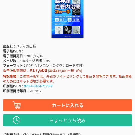
出版社
メディカ出版
電子版ISBN
電子版発売日
2019/12/16
ページ数
320ページ
判型
B5
フォーマット
PDF（パソコンへのダウンロード不可）
¥17,600
電子版販売価格：
(本体¥16,000＋税10％)
特記事項
この電子版では，外部のサイトとリンクして動画を閲覧できます。動画閲覧
のためにはネット環境が必要です。
印刷版ISBN
978-4-8404-7178-7
印刷版発行年月
2019/12
カートに入れる
ちょっと立ち読み
ご利用方法
ダウンロード型配信サービス（買切型）