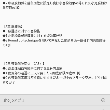
◆2 中硬膜動脈を勝負血管に設定し良好な塞栓効果の得られた小児脳動静
脈奇形の1例
【4章 脳腫瘍】
◆0 脳腫瘍に対する塞栓術
◆1 小脳橋角部髄膜腫に対する術前塞栓術
◆2 Round up techniqueを用いて塞栓した前頭蓋底－篩骨洞内悪性腫瘍
の1例
【5章 頚動脈狭窄症（CAS）】
◆0 虚血性脳血管障害に対する血管内治療
◆1 病変部の通過に工夫を要した内頚動脈狭窄症の1例
◆2 内頚動脈高度狭窄症例に対するCAS ─術中のプラーク突出にどう対応
するか？
isho.jpアプリ