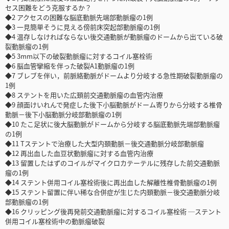
セス困難をどう克服するか？
◆2 アクセスの困難な脳底動脈先端部動脈瘤の1例
◆3 一見簡単そうに見える傍前床突起部動脈瘤の1例
◆4 温存しなければならない後交通動脈が動脈瘤のドームから出ている破
裂動脈瘤の1例
◆5 3mm以下の破裂動脈瘤に対するコイル塞栓術
◆6 脳血管攣縮を伴った破裂A1動脈瘤の1例
◆7 ブレブを伴い，前脈絡動脈がドームより分岐する急性期破裂動脈瘤の
1例
◆8 ステントを用いた広頚前交通動脈瘤の血管内治療
◆9 顔面けいれんで発症した後下小脳動脈がドーム寄りから分岐する椎骨
動脈－後下小脳動脈分岐部動脈瘤の1例
◆10 たこ足状に後大脳動脈がドームから分岐する脳底動脈先端部動脈瘤
の1例
◆11 Tステントで治療した大型内頚動脈－後交通動脈分岐部動脈瘤
◆12 再出血した血豆状動脈瘤に対する血管内治療
◆13 留置したはずのコイルがマイクロカテーテルに残存した前交通動脈
瘤の1例
◆14 ステント併用コイル塞栓術後に再出血した解離性椎骨動脈瘤の1例
◆15 ステント留置に伴い稀な合併症が生じた内頚動脈－後交通動脈分岐
部動脈瘤の1例
◆16 クリッピング後再発前交通動脈瘤に対するコイル塞栓術 ─ステント
併用コイル塞栓術中の動脈瘤破裂