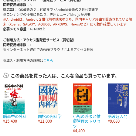
同時使用端末数
3
対応OS
iOS最新の２世代前まで / Android最新の２世代前まで
※コンテンツの使用にあたり、専用ビューアisho.jpが必要
※Androidは、Android２世代前の端末のうち、国内キャリア経由で販売されている端
末（Xperia、GALAXY、AQUOS、ARROWS、Nexusなど）にて動作確認しています
必要メモリ容量
48 MB以上
ご利用方法
アクセス型配信サービス（買切型）
同時使用端末数
1
※インターネット経由でのWEBブラウザによるアクセス参照
※導入・利用方法の詳細は
こちら
この商品を買った人は、こんな商品も買っています。
脳卒中の外科
國松の内科学
小児の呼吸と循
脳波超入門
¥15,400
¥11,000
環管理のトリセ
¥9,680
ツ
¥4,400