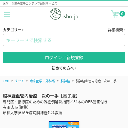
医学・医療の電子コンテンツ配信サービス
0
カテゴリー
詳細検索
ログイン／新規登録
初めての方へ
TOP
すべて
臨床医学・外科系
脳神経
脳神経血管内治療 次の一手
脳神経血管内治療 次の一手【電子版】
専門医・指導医のための難症例解決指南／34本のWEB動画付き
寺田 友昭(編集)
昭和大学藤が丘病院脳神経外科教授