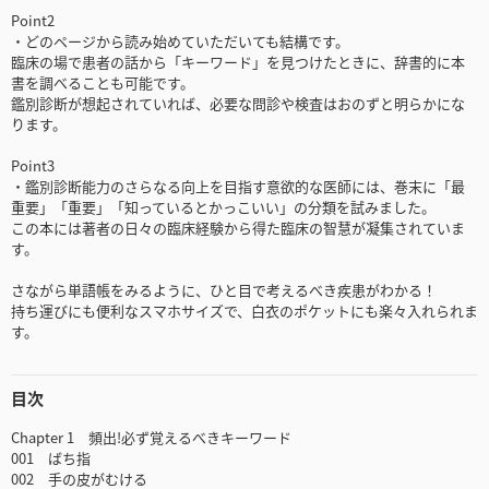
Point2
・どのページから読み始めていただいても結構です。
臨床の場で患者の話から「キーワード」を見つけたときに、辞書的に本
書を調べることも可能です。
鑑別診断が想起されていれば、必要な問診や検査はおのずと明らかにな
ります。
Point3
・鑑別診断能力のさらなる向上を目指す意欲的な医師には、巻末に「最
重要」「重要」「知っているとかっこいい」の分類を試みました。
この本には著者の日々の臨床経験から得た臨床の智慧が凝集されていま
す。
さながら単語帳をみるように、ひと目で考えるべき疾患がわかる！
持ち運びにも便利なスマホサイズで、白衣のポケットにも楽々入れられま
す。
目次
Chapter 1 頻出!必ず覚えるべきキーワード
001 ばち指
002 手の皮がむける