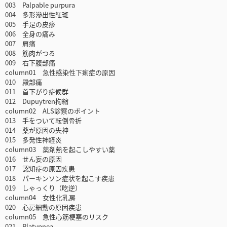
003 Palpable purpura
004 多形滲出性紅斑
005 手足の皮疹
006 全身の痛み
007 肩痛
008 筋肉がつる
009 右下腹部痛
column01 急性感染性下痢症の原因
010 殿部痛
011 首下がり症候群
012 Dupuytren拘縮
column02 ALS診察のポイント
013 手をついて転倒骨折
014 薬が原因の失神
015 多発性神経炎
column03 薬剤熱を起こしやすい薬
016 せん妄の原因
017 認知症の原因疾患
018 パーキンソン症状を起こす疾患
019 しゃっくり（吃逆）
column04 女性化乳房
020 心房細動の原因疾患
column05 急性心筋梗塞のリスク
021 Platypnea