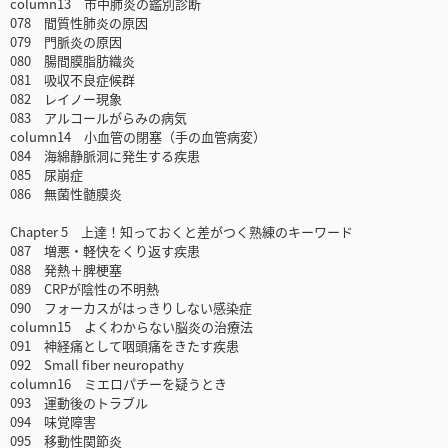
column13 市中肺炎の鑑別診断
078 間質性肺炎の原因
079 門脈炎の原因
080 腸間膜脂肪織炎
081 吸収不良症候群
082 レイノー現象
083 アルコールがらみの病気
column14 小血管の閉塞（手の血管病変）
084 海綿静脈洞に発生する疾患
085 尿崩症
086 無菌性髄膜炎
Chapter 5 上達！知っておくと差がつく熟練のキーワード
087 増悪・軽快をくり返す疾患
088 発熱＋脾梗塞
089 CRPが陰性の不明熱
090 フォーカスがはっきりしない感染症
column15 よくわからない脳炎の治療法
091 神経痛として咽頭痛をきたす疾患
092 Small fiber neuropathy
column16 ミエロパチーを疑うとき
093 運動後のトラブル
094 味覚障害
095 移動性関節炎