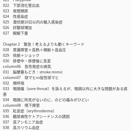
022 下部消化管出血
023 夜間頻尿
024 性感染症
025 潜伏期10日以内の輸入感染症
026 好酸球増加
027 眼瞼下垂
Chapter 2 緊急！考えるよりも動くキーワード
028 意識障害＋高熱＋頻脈＋高血圧
029 徐脈＋ショック
030 排便中・排便後に急変
column06 急性発症の病気
031 脳梗塞もどき：stroke mimic
column07 球マヒvs仮性球マヒ
032 頻呼吸
033 咽頭痛（sore throat）を訴えるが、咽頭以外に大きな問題がある疾
患
034 咽頭に所見がないのに、のどの痛みがひどい
column08 嚥下障害
035 紅皮症（erythroderma）
036 糖尿病性ケトアシードシスの誘因
037 高アンモニア血症
038 高カリウム血症