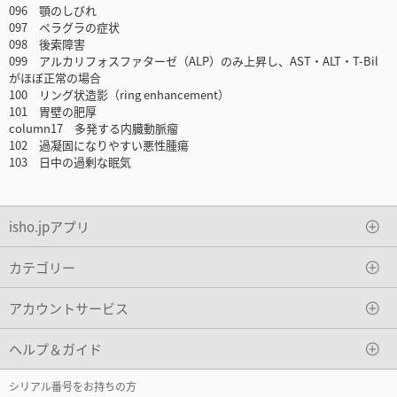
096 顎のしびれ
097 ペラグラの症状
098 後索障害
099 アルカリフォスファターゼ（ALP）のみ上昇し、AST・ALT・T-Bil
がほぼ正常の場合
100 リング状造影（ring enhancement）
101 胃壁の肥厚
column17 多発する内臓動脈瘤
102 過凝固になりやすい悪性腫瘍
103 日中の過剰な眠気
isho.jpアプリ
カテゴリー
アカウントサービス
ヘルプ＆ガイド
シリアル番号をお持ちの方