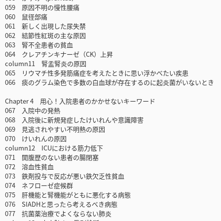
059 原因不明の慢性腰痛
060 鼠径部痛
061 新しく出現した尿失禁
062 結節性紅斑の主な原因
063 腎不全患者の貧血
064 クレアチンキナーゼ（CK）上昇
column11 腎盂腎炎の原因
065 リウマチ性多発筋痛症を考えたときに思い浮かべたい疾患
066 痰のグラム染色で多数の白血球が存在するのに起炎菌がいないとき
Chapter 4 用心！入院患者のかかせないキーワード
067 入院中の発熱
068 入院後に新規発症したけいれんや意識障害
069 見逃されやすい不明熱の原因
070 けいれんの原因
column12 ICUにおける筋力低下
071 開腹歴のない患者の腸閉塞
072 溶血性貧血
073 鉄剤投与で反応が悪い鉄欠乏性貧血
074 ネフローゼ症候群
075 肝機能と腎機能がともに悪化する病態
076 SIADHと思ったら考えるべき病態
077 抗菌薬治療でよくならない肺炎