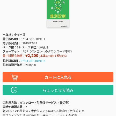
出版社
金原出版
電子版ISBN
978-4-307-80191-1
電子版発売日
2019/12/23
ページ数
184ページ
判型
A6変形
フォーマット
PDF（パソコンへのダウンロード不可）
¥2,200
電子版販売価格：
(本体¥2,000＋税10％)
印刷版ISBN
978-4-307-10191-2
印刷版発行年月
2018/08
カートに入れる
ちょっと立ち読み
ご利用方法
ダウンロード型配信サービス（買切型）
同時使用端末数
2
対応OS
iOS最新の２世代前まで / Android最新の２世代前まで
※コンテンツの使用にあたり、専用ビューアisho.jpが必要