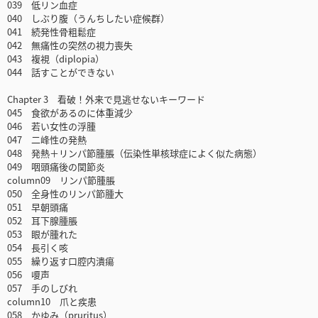
039 低リン血症
040 しぶり腹（うんちしたい症候群）
041 続発性骨粗鬆症
042 無痛性の突然の視力喪失
043 複視（diplopia）
044 話すことができない
Chapter 3 看破！外来で見逃せないキーワード
045 食欲があるのに体重減少
046 若い女性の浮腫
047 二峰性の発熱
048 発熱＋リンパ節腫脹（伝染性単核球症によく似た病態）
049 咽頭痛後の関節炎
column09 リンパ節腫脹
050 全身性のリンパ節腫大
051 早朝頭痛
052 耳下腺腫脹
053 眼が腫れた
054 長引く咳
055 繰り返す口腔内潰瘍
056 嗄声
057 手のしびれ
column10 爪と疾患
058 かゆみ（pruritus）