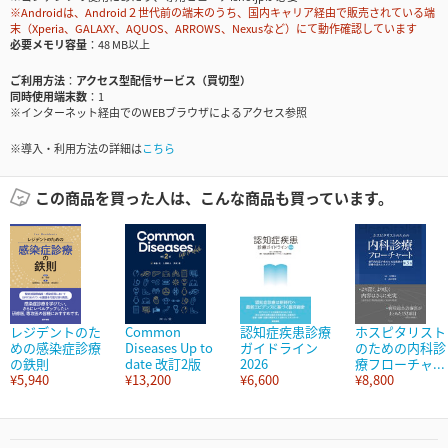
※Androidは、Android２世代前の端末のうち、国内キャリア経由で販売されている端
末（Xperia、GALAXY、AQUOS、ARROWS、Nexusなど）にて動作確認しています
必要メモリ容量
48 MB以上
ご利用方法
アクセス型配信サービス（買切型）
同時使用端末数
1
※インターネット経由でのWEBブラウザによるアクセス参照
※導入・利用方法の詳細は
こちら
この商品を買った人は、こんな商品も買っています。
レジデントのた
Common
認知症疾患診療
ホスピタリスト
めの感染症診療
Diseases Up to
ガイドライン
のための内科診
の鉄則
date 改訂2版
2026
療フローチャ...
¥5,940
¥13,200
¥6,600
¥8,800