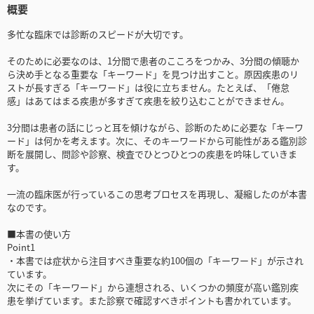
概要
多忙な臨床では診断のスピードが大切です。
そのために必要なのは、1分間で患者のこころをつかみ、3分間の傾聴か
ら決め手となる重要な「キーワード」を見つけ出すこと。原因疾患のリ
ストが長すぎる「キーワード」は役に立ちません。たとえば、「倦怠
感」はあてはまる疾患が多すぎて疾患を絞り込むことができません。
3分間は患者の話にじっと耳を傾けながら、診断のために必要な「キーワ
ード」は何かを考えます。次に、そのキーワードから可能性がある鑑別診
断を展開し、問診や診察、検査でひとつひとつの疾患を吟味していきま
す。
一流の臨床医が行っているこの思考プロセスを再現し、凝縮したのが本書
なのです。
■本書の使い方
Point1
・本書では症状から注目すべき重要な約100個の「キーワード」が示され
ています。
次にその「キーワード」から連想される、いくつかの頻度が高い鑑別疾
患を挙げています。また診察で確認すべきポイントも書かれています。