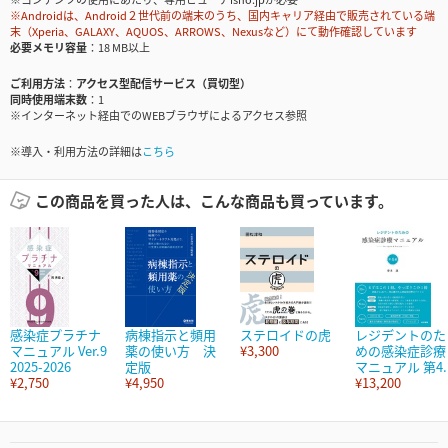
※Androidは、Android２世代前の端末のうち、国内キャリア経由で販売されている端
末（Xperia、GALAXY、AQUOS、ARROWS、Nexusなど）にて動作確認しています
必要メモリ容量
18 MB以上
ご利用方法
アクセス型配信サービス（買切型）
同時使用端末数
1
※インターネット経由でのWEBブラウザによるアクセス参照
※導入・利用方法の詳細は
こちら
この商品を買った人は、こんな商品も買っています。
感染症プラチナ
病棟指示と頻用
ステロイドの虎
レジデントのた
マニュアル Ver.9
薬の使い方 決
¥3,300
めの感染症診療
2025-2026
定版
マニュアル 第4..
¥2,750
¥4,950
¥13,200