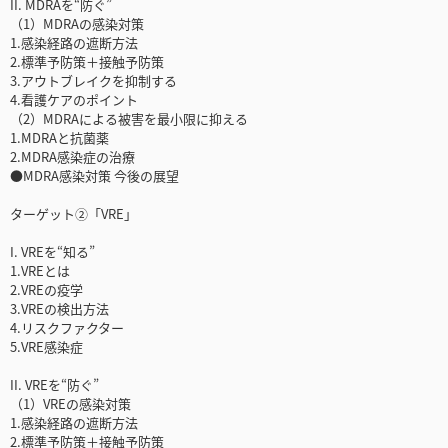
II. MDRAを“防ぐ”
（1）MDRAの感染対策
1.感染経路の遮断方法
2.標準予防策＋接触予防策
3.アウトブレイクを抑制する
4.看護ケアのポイント
（2）MDRAによる被害を最小限に抑える
1.MDRAと抗菌薬
2.MDRA感染症の治療
●MDRA感染対策 今後の展望
ターゲット②「VRE」
I. VREを“知る”
1.VREとは
2.VREの疫学
3.VREの検出方法
4.リスクファクター
5.VRE感染症
II. VREを“防ぐ”
（1）VREの感染対策
1.感染経路の遮断方法
2.標準予防策＋接触予防策