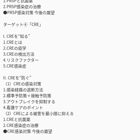
1.PRSPと抗菌薬
2.PRSP感染症の治療
●PRSP感染対策 今後の展望
ターゲット④「CRE」
I. CREを“知る”
1.CREとは
2.CREの疫学
3.CREの検出方法
4.リスクファクター
5.CRE感染症
II. CREを“防ぐ”
（1）CREの感染対策
1.感染経路の遮断方法
2.標準予防策＋接触予防策
3.アウトブレイクを抑制する
4.看護ケアのポイント
（2）CREによる被害を最小限に抑える
1.CREと抗菌薬
2.CRE感染症の治療
●CRE感染対策 今後の展望