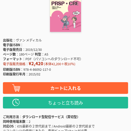
出版社
ヴァン メディカル
電子版ISBN
電子版発売日
2019/12/30
ページ数
180ページ
判型
A5
フォーマット
PDF（パソコンへのダウンロード不可）
¥2,420
電子版販売価格：
(本体¥2,200＋税10％)
印刷版ISBN
978-4-86092-117-0
印刷版発行年月
2015/02
カートに入れる
ちょっと立ち読み
ご利用方法
ダウンロード型配信サービス（買切型）
同時使用端末数
2
対応OS
iOS最新の２世代前まで / Android最新の２世代前まで
※コンテンツの使用にあたり、専用ビューアisho.jpが必要