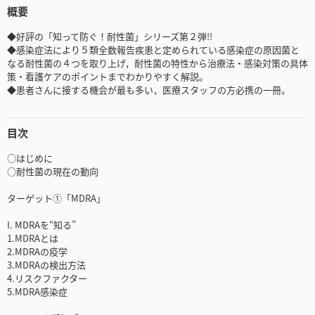
概要
◆好評の「知って防ぐ！耐性菌」シリーズ第２弾!!
◆感染症法により５類全数報告疾患と定められている感染症の原因菌と
なる耐性菌の４つを取り上げ，耐性菌の特性から治療法・感染対策の具体
策・看護ケアのポイントまでわかりやすく解説。
◆患者さんに接する機会が最も多い，医療スタッフの方必携の一冊。
目次
○はじめに
○耐性菌の現在の動向
ターゲット①「MDRA」
I. MDRAを“知る”
1.MDRAとは
2.MDRAの疫学
3.MDRAの検出方法
4.リスクファクター
5.MDRA感染症