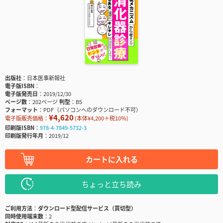
出版社
日本医事新報社
電子版ISBN
電子版発売日
2019/12/30
ページ数
202ページ
判型
B5
フォーマット
PDF（パソコンへのダウンロード不可）
¥4,620
電子版販売価格：
(本体¥4,200＋税10％)
印刷版ISBN
978-4-7849-5732-3
印刷版発行年月
2019/12
カートに入れる
ちょっと立ち読み
ご利用方法
ダウンロード型配信サービス（買切型）
同時使用端末数
2