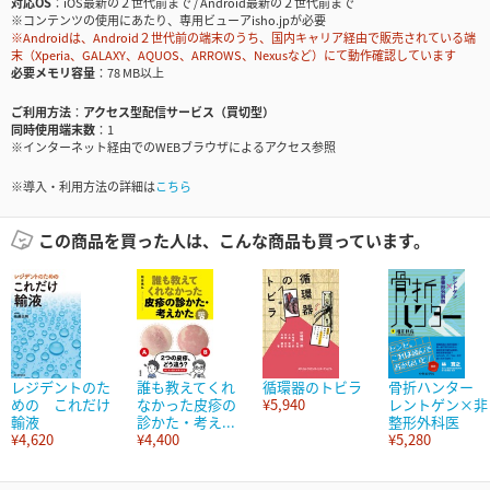
対応OS
iOS最新の２世代前まで / Android最新の２世代前まで
※コンテンツの使用にあたり、専用ビューアisho.jpが必要
※Androidは、Android２世代前の端末のうち、国内キャリア経由で販売されている端
末（Xperia、GALAXY、AQUOS、ARROWS、Nexusなど）にて動作確認しています
必要メモリ容量
78 MB以上
ご利用方法
アクセス型配信サービス（買切型）
同時使用端末数
1
※インターネット経由でのWEBブラウザによるアクセス参照
※導入・利用方法の詳細は
こちら
この商品を買った人は、こんな商品も買っています。
レジデントのた
誰も教えてくれ
循環器のトビラ
骨折ハンター
めの これだけ
なかった皮疹の
¥5,940
レントゲン×非
輸液
診かた・考え...
整形外科医
¥4,620
¥4,400
¥5,280