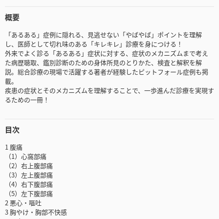
概要
「あるある」症例に隠れる、見逃せない「やばやば」ポイントを理解
し、医師として切れ味のある「キレキレ」診療を身につける！
外来でよく診る「あるある」症状に対する、症状のメカニズムまで考え
た病歴聴取、鑑別診断のための身体所見のとりかた、検査と解釈を解
説。総合診療の現場で活躍する著者が経験したピットフォール症例も掲
載。
疾患の症状とそのメカニズムを理解することで、一歩進んだ診療を実現す
るための一冊！
目次
1 腹痛
（1）心窩部痛
（2）右上腹部痛
（3）左上腹部痛
（4）右下腹部痛
（5）左下腹部痛
2 悪心・嘔吐
3 胸やけ・胸部不快感