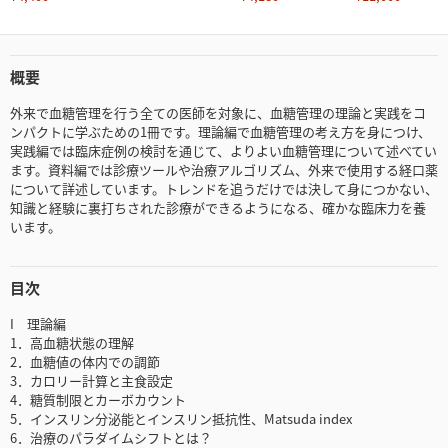
概要
外来で血糖管理を行う全ての医師を対象に、血糖管理の理論と実践をコ
ンパクトに学ぶための1冊です。理論編で血糖管理の考え方を身につけ、
実践編では臨床症例の検討を通じて、よりよい血糖管理について述べてい
ます。資料編では診療ツールや治療アルゴリズム、外来で使用する経口薬
について詳述しています。トレンドを追うだけでは決して身につかない、
知識と経験に裏打ちされた診療ができるようになる、確かな臨床力を養
います。
目次
I 理論編
1．高血糖状態の理解
2．血糖値の体内での調節
3．カロリー計算と主食設定
4．糖質制限とカーボカウント
5．インスリン分泌能とインスリン抵抗性、Matsuda index
6．治療のパラダイムシフトとは？