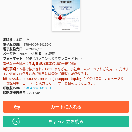
出版社
金原出版
電子版ISBN
978-4-307-80185-0
電子版発売日
2020/02/03
ページ数
204ページ
判型
B6変形
フォーマット
PDF（パソコンへのダウンロード不可）
¥3,080
電子版販売価格：
(本体¥2,800＋税10％)
特記事項
本書で紹介されたEXCEL表などを，小社ホームぺージよりご利用いただけま
す。公開プログラムのご利用には登録（無料）が必要です。
https://ssl.kanehara-shuppan.co.jp/support-top/bg/にアクセスの上，xiページの
「登録用キーコード」を入力してユーザー登録をしてください。
印刷版ISBN
978-4-307-10185-1
印刷版発行年月
2017/04
カートに入れる
ちょっと立ち読み