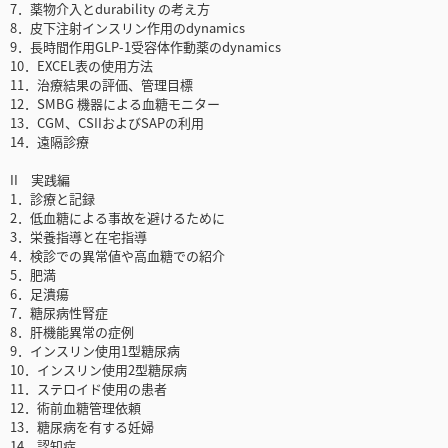
7．薬物介入とdurability の考え方
8．皮下注射インスリン作用のdynamics
9．長時間作用GLP-1受容体作動薬のdynamics
10．EXCEL表の使用方法
11．治療結果の評価、管理目標
12．SMBG 機器による血糖モニター
13．CGM、CSIIおよびSAPの利用
14．遠隔診療
II 実践編
1．診療と記録
2．低血糖による事故を避けるために
3．栄養指導と在宅指導
4．検診での異常値や高血糖での紹介
5．肥満
6．足潰瘍
7．糖尿病性腎症
8．肝機能異常の症例
9．インスリン使用1型糖尿病
10．インスリン使用2型糖尿病
11．ステロイド使用の患者
12．術前血糖管理依頼
13．糖尿病を有する妊婦
14．認知症