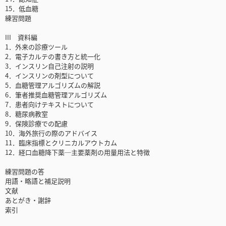
15．低血糖
練習問題
III 資料編
1．外来の診療ツール
2．電子カルテの書き方と統一化
3．インスリン自己注射の説明
4．インスリンの剤型について
5．血糖管理アルゴリズムの解説
6．筆者推奨血糖管理アルゴリズム
7．患者向けテキストについて
8．糖尿病教室
9．保険診療での配慮
10．海外旅行の際のアドバイス
11．臨床指標とクリニカルアウトカム
12．経口血糖降下薬─主要薬剤の用量用法と特徴
練習問題の答
用語・略語と補足説明
文献
あとがき・謝辞
索引