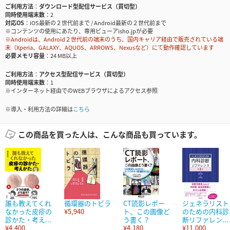
ご利用方法
ダウンロード型配信サービス（買切型）
同時使用端末数
2
対応OS
iOS最新の２世代前まで / Android最新の２世代前まで
※コンテンツの使用にあたり、専用ビューアisho.jpが必要
※Androidは、Android２世代前の端末のうち、国内キャリア経由で販売されている端
末（Xperia、GALAXY、AQUOS、ARROWS、Nexusなど）にて動作確認しています
必要メモリ容量
24 MB以上
ご利用方法
アクセス型配信サービス（買切型）
同時使用端末数
1
※インターネット経由でのWEBブラウザによるアクセス参照
※導入・利用方法の詳細は
こちら
この商品を買った人は、こんな商品も買っています。
誰も教えてくれ
循環器のトビラ
CT読影レポー
ジェネラリスト
なかった皮疹の
¥5,940
ト、この画像ど
のための内科診
診かた・考え...
う書く？
断リファレン...
¥4,400
¥4,180
¥11,000