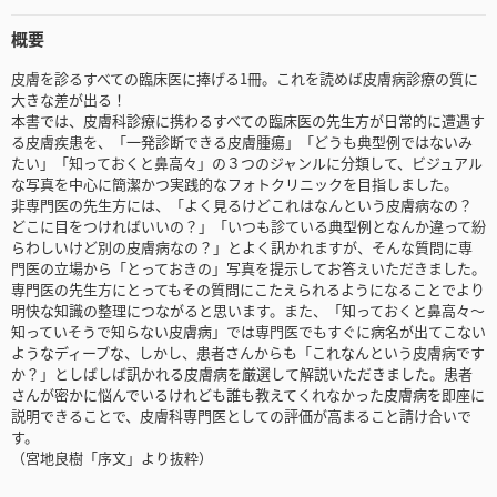
概要
皮膚を診るすべての臨床医に捧げる1冊。これを読めば皮膚病診療の質に
大きな差が出る！
本書では、皮膚科診療に携わるすべての臨床医の先生方が日常的に遭遇す
る皮膚疾患を、「一発診断できる皮膚腫瘍」「どうも典型例ではないみ
たい」「知っておくと鼻高々」の３つのジャンルに分類して、ビジュアル
な写真を中心に簡潔かつ実践的なフォトクリニックを目指しました。
非専門医の先生方には、「よく見るけどこれはなんという皮膚病なの？
どこに目をつければいいの？」「いつも診ている典型例となんか違って紛
らわしいけど別の皮膚病なの？」とよく訊かれますが、そんな質問に専
門医の立場から「とっておきの」写真を提示してお答えいただきました。
専門医の先生方にとってもその質問にこたえられるようになることでより
明快な知識の整理につながると思います。また、「知っておくと鼻高々～
知っていそうで知らない皮膚病」では専門医でもすぐに病名が出てこない
ようなディープな、しかし、患者さんからも「これなんという皮膚病です
か？」としばしば訊かれる皮膚病を厳選して解説いただきました。患者
さんが密かに悩んでいるけれども誰も教えてくれなかった皮膚病を即座に
説明できることで、皮膚科専門医としての評価が高まること請け合いで
す。
（宮地良樹「序文」より抜粋）