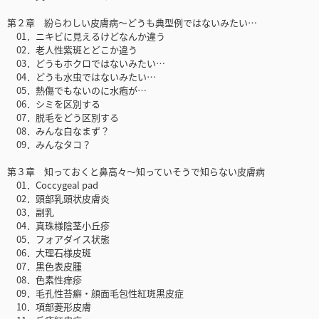
第２章 紛らわしい皮膚病～どうも典型例ではないみたい…
01．ニキビに見えるけどなんか違う
02．老人性紫斑とどこか違う
03．どうもホクロではないみたい…
04．どうも水虫ではないみたい…
05．熱傷でもないのに水疱が…
06．シミを区別する
07．脱毛をどう区別する
08．みんな白なまず？
09．みんなタコ？
第３章 知っておくと鼻高々～知っていそうで知らない皮膚病
01．Coccygeal pad
02．頭部乳頭状皮膚炎
03．副乳
04．真珠様陰茎小丘疹
05．フォアダイス状態
06．大理石様皮斑
07．黒色表皮腫
08．色素性痒疹
09．毛孔性苔癬・顔面毛包性紅斑黒皮症
10．項部菱形皮膚