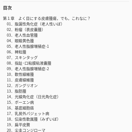
目次
第１章 よく目にする皮膚腫瘍，でも，これなに？
01．脂漏性角化症（老人性いぼ）
02．粉瘤（表皮囊腫）
03．老人性血管腫
04．眼瞼黄色腫
05．老人性脂腺増殖症-1
06．稗粒腫
07．スキンタッグ
08．指趾･口粘膜粘液囊腫
09．老人性脂腺増殖症-2
10．軟性線維腫
11．皮膚線維腫
12．ガングリオン
13．脂肪腫
14．光線角化症（日光角化症）
15．ボーエン病
16．基底細胞癌
17．乳房外パジェット病
18．伝染性軟属腫（みずいぼ）
19．扁平疣贅
20．尖圭コンジローマ