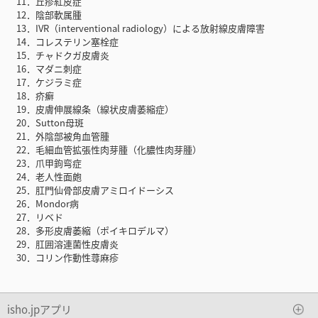
11．丘疹紅皮症
12．陰部軟属腫
13．IVR（interventional radiology）による放射線皮膚障害
14．コレステリン塞栓症
15．チャドクガ皮膚炎
16．マダニ刺症
17．ケジラミ症
18．疥癬
19．皮膚伸展線条（線状皮膚萎縮症）
20．Sutton母斑
21．外陰部被角血管腫
22．毛細血管拡張性肉芽腫（化膿性肉芽腫）
23．爪甲鉤弯症
24．老人性面皰
25．肛門仙骨部皮膚アミロイドーシス
26．Mondor病
27．リベド
28．多形皮膚萎縮（ポイキロデルマ）
29．肛囲溶連菌性皮膚炎
30．コリン作動性蕁麻疹
isho.jpアプリ