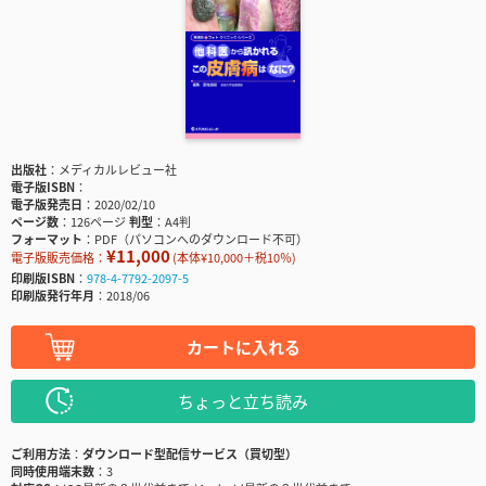
出版社
メディカルレビュー社
電子版ISBN
電子版発売日
2020/02/10
ページ数
126ページ
判型
A4判
フォーマット
PDF（パソコンへのダウンロード不可）
¥11,000
電子版販売価格：
(本体¥10,000＋税10％)
印刷版ISBN
978-4-7792-2097-5
印刷版発行年月
2018/06
カートに入れる
ちょっと立ち読み
ご利用方法
ダウンロード型配信サービス（買切型）
同時使用端末数
3