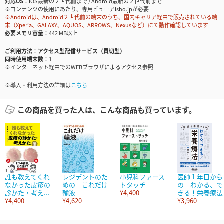
対応OS
iOS最新の２世代前まで / Android最新の２世代前まで
※コンテンツの使用にあたり、専用ビューアisho.jpが必要
※Androidは、Android２世代前の端末のうち、国内キャリア経由で販売されている端
末（Xperia、GALAXY、AQUOS、ARROWS、Nexusなど）にて動作確認しています
必要メモリ容量
442 MB以上
ご利用方法
アクセス型配信サービス（買切型）
同時使用端末数
1
※インターネット経由でのWEBブラウザによるアクセス参照
※導入・利用方法の詳細は
こちら
この商品を買った人は、こんな商品も買っています。
誰も教えてくれ
レジデントのた
小児科ファース
医師１年目から
なかった皮疹の
めの これだけ
トタッチ
の わかる、で
診かた・考え...
輸液
¥4,400
きる！栄養療法
¥4,400
¥4,620
¥3,960