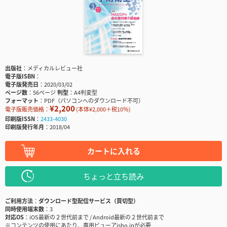
出版社
メディカルレビュー社
電子版ISBN
電子版発売日
2020/03/02
ページ数
56ページ
判型
A4判変型
フォーマット
PDF（パソコンへのダウンロード不可）
¥2,200
電子版販売価格：
(本体¥2,000＋税10％)
印刷版ISSN
2433-4030
印刷版発行年月
2018/04
カートに入れる
ちょっと立ち読み
ご利用方法
ダウンロード型配信サービス（買切型）
同時使用端末数
3
対応OS
iOS最新の２世代前まで / Android最新の２世代前まで
※コンテンツの使用にあたり、専用ビューアisho.jpが必要