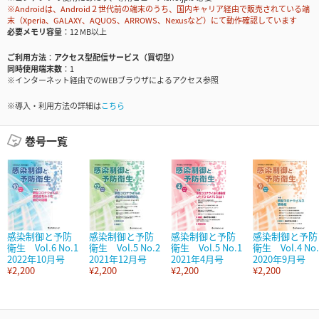
※Androidは、Android２世代前の端末のうち、国内キャリア経由で販売されている端
末（Xperia、GALAXY、AQUOS、ARROWS、Nexusなど）にて動作確認しています
必要メモリ容量
12 MB以上
ご利用方法
アクセス型配信サービス（買切型）
同時使用端末数
1
※インターネット経由でのWEBブラウザによるアクセス参照
※導入・利用方法の詳細は
こちら
巻号一覧
感染制御と予防
感染制御と予防
感染制御と予防
感染制御と予防
衛生 Vol.6 No.1
衛生 Vol.5 No.2
衛生 Vol.5 No.1
衛生 Vol.4 No.
2022年10月号
2021年12月号
2021年4月号
2020年9月号
¥2,200
¥2,200
¥2,200
¥2,200