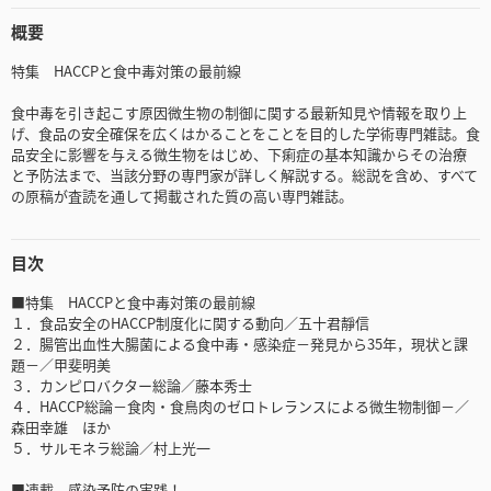
概要
特集 HACCPと食中毒対策の最前線
食中毒を引き起こす原因微生物の制御に関する最新知見や情報を取り上
げ、食品の安全確保を広くはかることをことを目的した学術専門雑誌。食
品安全に影響を与える微生物をはじめ、下痢症の基本知識からその治療
と予防法まで、当該分野の専門家が詳しく解説する。総説を含め、すべて
の原稿が査読を通して掲載された質の高い専門雑誌。
目次
■特集 HACCPと食中毒対策の最前線
１．食品安全のHACCP制度化に関する動向／五十君靜信
２．腸管出血性大腸菌による食中毒・感染症－発見から35年，現状と課
題－／甲斐明美
３．カンピロバクター総論／藤本秀士
４．HACCP総論－食肉・食鳥肉のゼロトレランスによる微生物制御－／
森田幸雄 ほか
５．サルモネラ総論／村上光一
■連載 感染予防の実践！