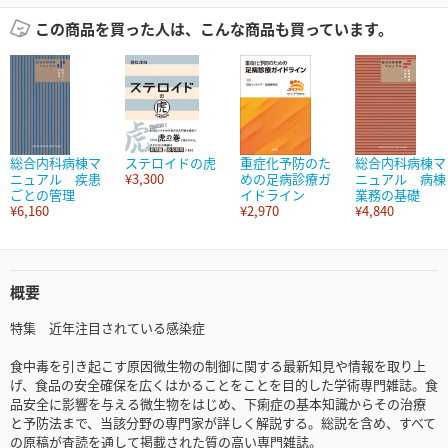
この商品を買った人は、こんな商品も買っています。
総合内科病棟マ
ステロイドの虎
重症化予防のた
総合内科病棟マ
ニュアル 疾患
¥3,300
めの足病診療ガ
ニュアル 病棟
ごとの管理
イドライン
業務の基礎
¥6,160
¥2,970
¥4,840
概要
特集 近年注目されている感染症
食中毒を引き起こす原因微生物の制御に関する最新知見や情報を取り上
げ、食品の安全確保を広くはかることをことを目的した学術専門雑誌。食
品安全に影響を与える微生物をはじめ、下痢症の基本知識からその治療
と予防法まで、当該分野の専門家が詳しく解説する。総説を含め、すべて
の原稿が査読を通して掲載された質の高い専門雑誌。