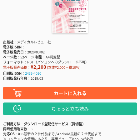
出版社
メディカルレビュー社
電子版ISBN
電子版発売日
2020/03/02
ページ数
52ページ
判型
A4判変型
フォーマット
PDF（パソコンへのダウンロード不可）
¥2,200
電子版販売価格：
(本体¥2,000＋税10％)
印刷版ISSN
2433-4030
印刷版発行年月
2019/03
カートに入れる
ちょっと立ち読み
ご利用方法
ダウンロード型配信サービス（買切型）
同時使用端末数
3
対応OS
iOS最新の２世代前まで / Android最新の２世代前まで
※コンテンツの使用にあたり、専用ビューアisho.jpが必要