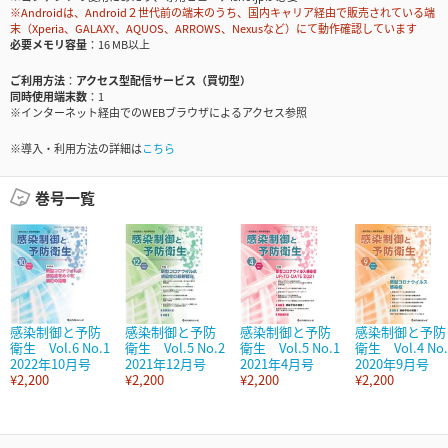
※Androidは、Android２世代前の端末のうち、国内キャリア経由で販売されている端
末（Xperia、GALAXY、AQUOS、ARROWS、Nexusなど）にて動作確認しています
必要メモリ容量
16 MB以上
ご利用方法
アクセス型配信サービス（買切型）
同時使用端末数
1
※インターネット経由でのWEBブラウザによるアクセス参照
※導入・利用方法の詳細は
こちら
巻号一覧
感染制御と予防
感染制御と予防
感染制御と予防
感染制御と予防
衛生 Vol.6 No.1
衛生 Vol.5 No.2
衛生 Vol.5 No.1
衛生 Vol.4 No.
2022年10月号
2021年12月号
2021年4月号
2020年9月号
¥2,200
¥2,200
¥2,200
¥2,200