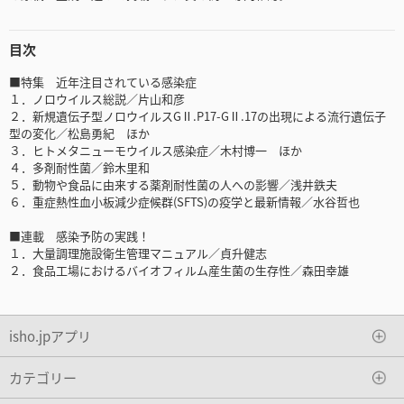
目次
■特集 近年注目されている感染症
１．ノロウイルス総説／片山和彦
２．新規遺伝子型ノロウイルスGⅡ.P17-GⅡ.17の出現による流行遺伝子
型の変化／松島勇紀 ほか
３．ヒトメタニューモウイルス感染症／木村博一 ほか
４．多剤耐性菌／鈴木里和
５．動物や食品に由来する薬剤耐性菌の人への影響／浅井鉄夫
６．重症熱性血小板減少症候群(SFTS)の疫学と最新情報／水谷哲也
■連載 感染予防の実践！
１．大量調理施設衛生管理マニュアル／貞升健志
２．食品工場におけるバイオフィルム産生菌の生存性／森田幸雄
isho.jpアプリ
カテゴリー