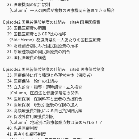
27. 医療機関の広告規制
［Column］一人の医師が複数の医療機関を管理できる場合
Episode2 国民皆保険制度の仕組み siteA 国民医療費
28. 国民医療費の範囲
29. 国民医療費と対GDP比の推移
〈Side Memo〉都道府県別一人あたりの国民医療費
30. 財源割合別にみた国民医療費の推移
31. 診療種類別の国民医療費の割合
32. 国民医療費の構造
Episode2 国民皆保険制度の仕組み siteB 医療保険制度
33. 医療保険に伴う種類と各運営主体（保険者）
34. 医療保険 給付の仕組み
35. 立入監査・指導・適時調査・立入検査
［Column］医療法と健康保険法の関係
36. 医療保険 保険料率と患者の負担割合
37. 医療保険 現役引退後の保険の加入
38. 高額療養費制度による自己負担限度額
39. 保険外併用療養費制度
［Column］地域別に診療報酬点数は決められる！？
40. 先進医療制度
41. 患者申出療養制度