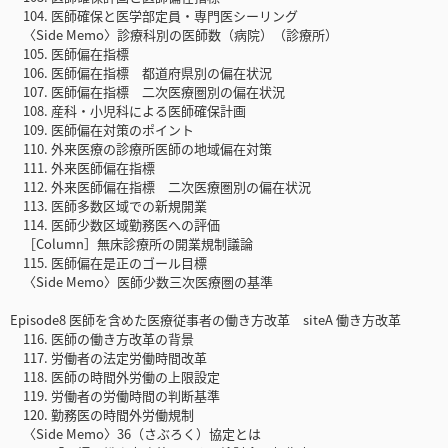
104. 医師確保と医学部定員・専門医シーリング
〈Side Memo〉診療科別の医師数（病院）（診療所）
105. 医師偏在指標
106. 医師偏在指標 都道府県別の偏在状況
107. 医師偏在指標 二次医療圏別の偏在状況
108. 産科・小児科による医師確保計画
109. 医師偏在対策のポイント
110. 外来医療の診療所医師の地域偏在対策
111. 外来医師偏在指標
112. 外来医師偏在指標 二次医療圏別の偏在状況
113. 医師多数区域での新規開業
114. 医師少数区域勤務医への評価
［Column］無床診療所の開業規制議論
115. 医師偏在是正のゴール目標
〈Side Memo〉医師少数三次医療圏の基準
Episode8 医師を含めた医療従事者の働き方改革 siteA 働き方改革
116. 医師の働き方改革の背景
117. 労働者の法定労働時間改革
118. 医師の時間外労働の上限設定
119. 労働者の労働時間の判断基準
120. 勤務医の時間外労働規制
〈Side Memo〉36（さぶろく）協定とは