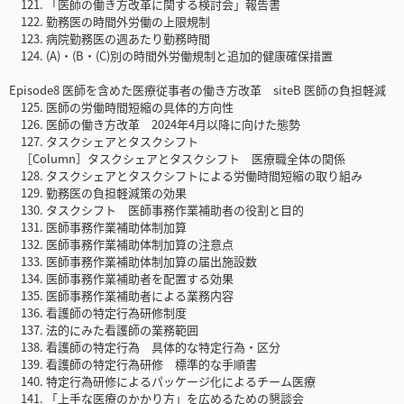
121. 「医師の働き方改革に関する検討会」報告書
122. 勤務医の時間外労働の上限規制
123. 病院勤務医の週あたり勤務時間
124. (A)・(B・(C)別の時間外労働規制と追加的健康確保措置
Episode8 医師を含めた医療従事者の働き方改革 siteB 医師の負担軽減
125. 医師の労働時間短縮の具体的方向性
126. 医師の働き方改革 2024年4月以降に向けた態勢
127. タスクシェアとタスクシフト
［Column］タスクシェアとタスクシフト 医療職全体の関係
128. タスクシェアとタスクシフトによる労働時間短縮の取り組み
129. 勤務医の負担軽減策の効果
130. タスクシフト 医師事務作業補助者の役割と目的
131. 医師事務作業補助体制加算
132. 医師事務作業補助体制加算の注意点
133. 医師事務作業補助体制加算の届出施設数
134. 医師事務作業補助者を配置する効果
135. 医師事務作業補助者による業務内容
136. 看護師の特定行為研修制度
137. 法的にみた看護師の業務範囲
138. 看護師の特定行為 具体的な特定行為・区分
139. 看護師の特定行為研修 標準的な手順書
140. 特定行為研修によるパッケージ化によるチーム医療
141. 「上手な医療のかかり方」を広めるための懇談会