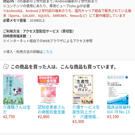
対応OS
iOS最新の２世代前まで / Android最新の２世代前まで
※コンテンツの使用にあたり、専用ビューアisho.jpが必要
※Androidは、Android２世代前の端末のうち、国内キャリア経由で販売されている端
末（Xperia、GALAXY、AQUOS、ARROWS、Nexusなど）にて動作確認しています
必要メモリ容量
16 MB以上
ご利用方法
アクセス型配信サービス（買切型）
同時使用端末数
1
※インターネット経由でのWEBブラウザによるアクセス参照
※導入・利用方法の詳細は
こちら
この商品を買った人は、こんな商品も買っています。
介護職さんは宝
認知症患者さん
介護サービス生
臨床泌尿器科
だ
の病態別食支援
産性向上ガイ
Vol.78 No.13
¥2,750
¥2,860
ド 介護現場...
¥3,190
¥3,300