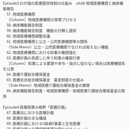
Episode3 わが国の医療提供体制の仕組み siteB 地域医療構想と病床機
能報告
57. 地域医療構想
［Column］地域医療構想の実現プロセス
58. 病床機能報告制度
59. 病床機能報告制度 機能の分類と選択
60. 地域医療構想調整会議
61. 地域医療構想と公立・公的医療機関等の関係
〈Side Memo〉公立・公的医療機関でなければ担えない機能
62. 地域医療構想における知事の権限強化
63. 医療計画の見直しに伴う知事の権限行使
［Column］知事による要請や命令・指示に従わない場合は医療機関名
を公表
64. 医療介護総合確保基金
65. 医療会合総合確保基金 基金制度の仕組み
〈Side Memo〉地域医療介護総合確保基金の推移
66. 病床機能報告制度・地域医療構想・地域医療介護総合確保基金の関
係
Episode4 医療政策の根幹「医療計画」
67. 医療法における医療計画
68. 医療計画の主な構成
69. 医療計画における5疾病5事業と在宅医療
70. 医療計画と介護保険事業計画などのイメージ