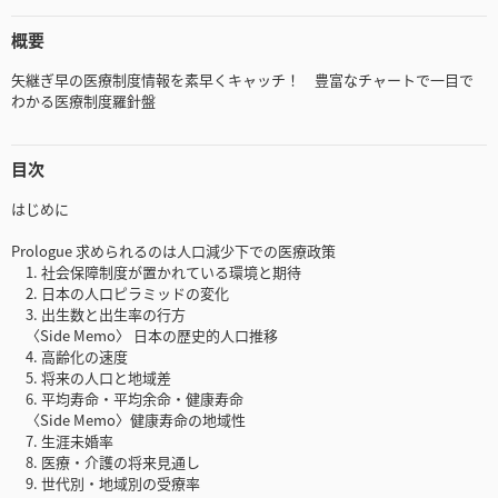
概要
矢継ぎ早の医療制度情報を素早くキャッチ！ 豊富なチャートで一目で
わかる医療制度羅針盤
目次
はじめに
Prologue 求められるのは人口減少下での医療政策
1. 社会保障制度が置かれている環境と期待
2. 日本の人口ピラミッドの変化
3. 出生数と出生率の行方
〈Side Memo〉 日本の歴史的人口推移
4. 高齢化の速度
5. 将来の人口と地域差
6. 平均寿命・平均余命・健康寿命
〈Side Memo〉健康寿命の地域性
7. 生涯未婚率
8. 医療・介護の将来見通し
9. 世代別・地域別の受療率