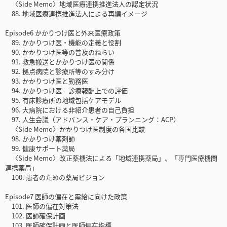
〈Side Memo〉地域医療連携推進法人の認定状況
88. 地域医療連携推進法人による再編イメージ
Episode6 かかりつけ医と外来医療政策
89. かかりつけ医・機能の定義と役割
90. かかりつけ医等の普及のねらい
91. 救急搬送とかかりつけ医の関係
92. 拠点病院と診療所等のすみ分け
93. かかりつけ医と勤務医
94. かかりつけ医 診療報酬上での評価
95. 有床診療所の地域包括ケアモデル
96. 大病院における非紹介患者の自己負担
97. 人生会議（アドバンス・ケア・プランニング：ACP）
〈Side Memo〉かかりつけ医制度の各国比較
98. かかりつけ薬剤師
99. 健康サポート薬局
〈Side Memo〉改正薬機法による「地域連携薬局」、「専門医療機関
連携薬局」
100. 患者のための薬局ビジョン
Episode7 医師の偏在と需給に向けた政策
101. 医師の偏在対策法
102. 医師確保計画
103. 医師確保計画と医師偏在指標