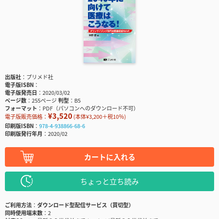
出版社
プリメド社
電子版ISBN
電子版発売日
2020/03/02
ページ数
255ページ
判型
B5
フォーマット
PDF（パソコンへのダウンロード不可）
¥3,520
電子版販売価格：
(本体¥3,200＋税10％)
印刷版ISBN
978-4-938866-68-6
印刷版発行年月
2020/02
カートに入れる
ちょっと立ち読み
ご利用方法
ダウンロード型配信サービス（買切型）
同時使用端末数
2