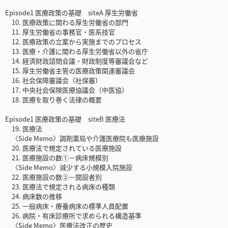
Episode1 医療政策の基礎 siteA 厚生労働省
10. 医療政策に関わる厚生労働省の部門
11. 厚生労働省の事務官・医系技官
12. 医療政策の立案から実施までのプロセス
13. 医療・介護に関わる厚生労働省以外の省庁
14. 経済財政諮問会議・財政制度等審議会など
15. 厚生労働省主管の医療政策関連審議会
16. 社会保障審議会（社保審）
17. 中央社会保険医療協議会（中医協）
18. 医療を取り巻く法律の概要
Episode1 医療政策の基礎 siteB 医療法
19. 医療法
〈Side Memo〉調剤薬局や介護医療院も医療施設
20. 医療法で規定されている医療施設
21. 医療施設の数①－病床規模別
〈Side Memo〉減少する小規模入院施設
22. 医療施設の数②－開設者別
23. 医療法で規定される病床の種類
24. 病床数の推移
25. 一般病床・療養病床の標準人員配置
26. 病院・有床診療所で求められる構造基準
〈Side Memo〉医療法改正の歴史