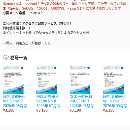
※Androidは、Android２世代前の端末のうち、国内キャリア経由で販売されている端
末（Xperia、GALAXY、AQUOS、ARROWS、Nexusなど）にて動作確認しています
必要メモリ容量
52 MB以上
ご利用方法
アクセス型配信サービス（買切型）
同時使用端末数
1
※インターネット経由でのWEBブラウザによるアクセス参照
※導入・利用方法の詳細は
こちら
巻号一覧
臨床泌尿器科
臨床泌尿器科
臨床泌尿器科
臨床泌尿器科
Vol.80 No.9
Vol.80 No.8
Vol.80 No.7
Vol.80 No.6
2026年 08月号
2026年 07月号
2026年 06月号
2026年 05月号
¥3,190
¥3,190
¥3,190
¥3,190