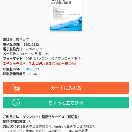
出版社
医学書院
電子版ISSN
1882-1332
電子版発売日
2024/12/09
ページ数
104ページ
判型
B5
フォーマット
PDF（パソコンへのダウンロード不可）
¥3,190
電子版販売価格：
(本体¥2,900＋税10％)
印刷版ISSN
0385-2393
印刷版発行年月
2024/11
カートに入れる
ちょっと立ち読み
ご利用方法
ダウンロード型配信サービス（買切型）
同時使用端末数
3
対応OS
iOS最新の２世代前まで / Android最新の２世代前まで
※コンテンツの使用にあたり、専用ビューアisho.jpが必要