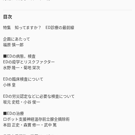
目次
特集 知ってますか？ ED診療の最前線
企画にあたって
福原 慎一郎
■EDの病態，検査
EDの疫学とリスクファクター
水野 隆一・菊地 栄次
EDの臨床検査について
小林 皇
EDの労災認定などに必要な検査について
坂元 史稔・小谷 俊一
■EDの治療
ロボット支援神経温存前立腺全摘除術
本田 正史・森實 修一・武中 篤