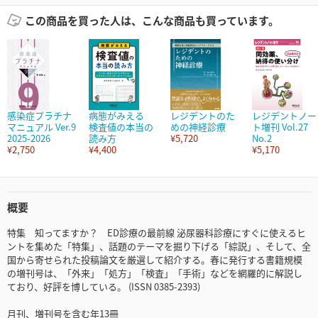
この商品を買った人は、こんな商品も買っています。
感染症プラチナ
病態がみえる
レジデントのた
レジデントノー
マニュアル Ver.9
検査値の本当の
めの神経診療
ト増刊 Vol.27
2025-2026
読み方
¥5,720
No.2
¥2,750
¥4,400
¥5,170
概要
特集 知ってますか？ ED診療の最前線 泌尿器科診療にすぐに使えるヒ
ントを集めた「特集」、話題のテーマを掘り下げる「綜説」、そして、全
国から寄せられた投稿論文を厳選して紹介する。春に発行する書籍規模
の増刊号は、「外来」「処方」「検査」「手術」などを網羅的に解説し
ており、好評を博している。 (ISSN 0385-2393)
月刊、増刊号を含む年13冊