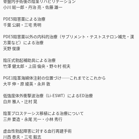
骨盤内手術後の陰茎リハビリテーション
小川 総一郎・丹治 亮・佐藤 雄一
PDE5阻害薬による治療
千葉 公嗣・三宅 秀明
PDE5阻害薬以外の内科的治療（サプリメント・テストステロン補充・漢
方薬など）による治療
天野 俊康
陰圧式勃起補助具による治療
竹澤 健太郎・上田 倫央・野々村 祝夫
PGE1陰茎海綿体注射の位置づけ──これまでとこれから
大平 伸・原 綾英・永井 敦
低強度体外衝撃波治療（Li-ESWT）によるED治療
白井 雅人・辻村 晃
陰茎プロステーシス移植による治療について
三井 要造・永尾 光一・小林 秀行
虚血性勃起障害に対する血行再建手術
川西 泰夫・三宅 毅志