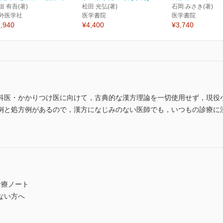
垣 有吾(著)
松田 光弘(著)
石岡 みさき(著)
外医学社
医学書院
医学書院
,940
¥4,400
¥3,740
科医・かかりつけ医に向けて，古典的な漢方理論を一切使用せず，現役
例と処方例があるので，漢方になじみのない医師でも，いつもの診療に
診療ノート
ない方へ