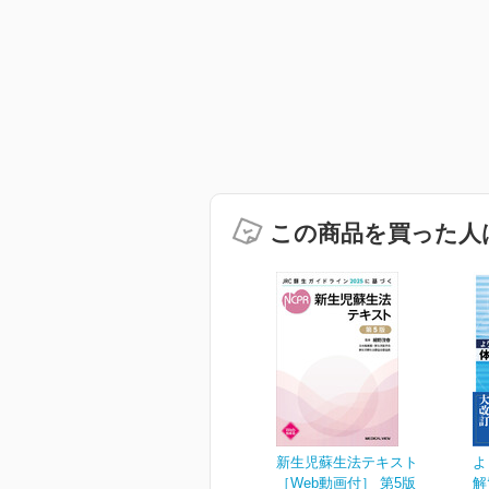
この商品を買った人
新生児蘇生法テキスト
よ
［Web動画付］ 第5版
解