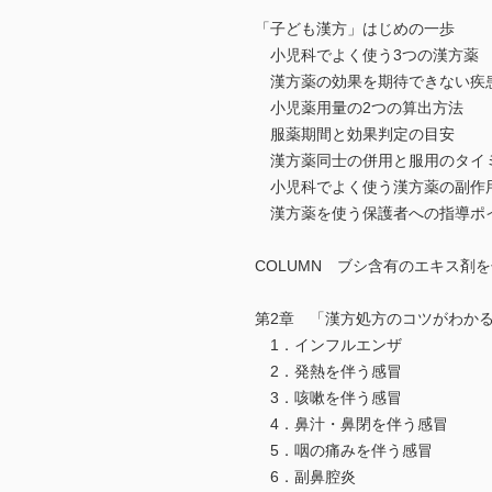
「子ども漢方」はじめの一歩
小児科でよく使う3つの漢方薬
漢方薬の効果を期待できない疾
小児薬用量の2つの算出方法
服薬期間と効果判定の目安
漢方薬同士の併用と服用のタイ
小児科でよく使う漢方薬の副作
漢方薬を使う保護者への指導ポ
COLUMN ブシ含有のエキス剤
第2章 「漢方処方のコツがわか
1．インフルエンザ
2．発熱を伴う感冒
3．咳嗽を伴う感冒
4．鼻汁・鼻閉を伴う感冒
5．咽の痛みを伴う感冒
6．副鼻腔炎