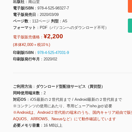
出版社
南山堂
電子版ISBN
978-4-525-98327-7
電子版発売日
2020/03/09
ページ数
112ページ
判型
A5
フォーマット
PDF（パソコンへのダウンロード不可）
¥2,200
電子版販売価格：
(本体¥2,000＋税10％)
印刷版ISBN
978-4-525-47031-9
印刷版発行年月
2020/02
ご利用方法
ダウンロード型配信サービス（買切型）
同時使用端末数
2
対応OS
iOS最新の２世代前まで / Android最新の２世代前まで
※コンテンツの使用にあたり、専用ビューアisho.jpが必要
※Androidは、Android２世代前の端末のうち、国内キャリア経由で販
AQUOS、ARROWS、Nexusなど）にて動作確認しています
必要メモリ容量
16 MB以上