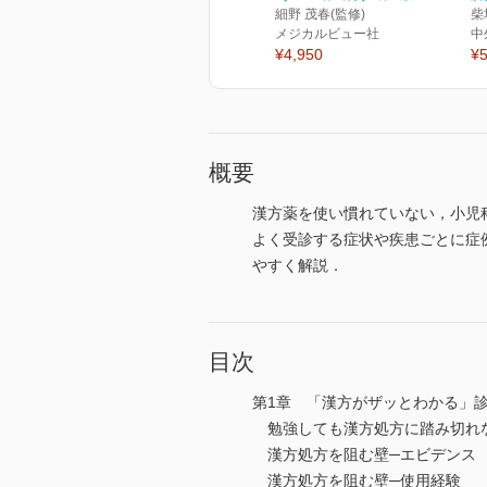
細野 茂春(監修)
柴
メジカルビュー社
中
¥4,950
¥5
概要
漢方薬を使い慣れていない，小児
よく受診する症状や疾患ごとに症
やすく解説．
目次
第1章 「漢方がザッとわかる」
勉強しても漢方処方に踏み切れ
漢方処方を阻む壁─エビデンス
漢方処方を阻む壁─使用経験