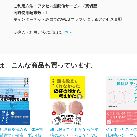
ご利用方法
アクセス型配信サービス（買切型）
同時使用端末数
1
※インターネット経由でのWEBブラウザによるアクセス参照
※導入・利用方法の詳細は
こちら
は、こんな商品も買っています。
り理解を深める！体液電
誰も教えてくれなかった皮
ジェネラリスト
質異常と輸液 改訂4版
疹の診かた・考えかた[W...
科診療ハンドブッ