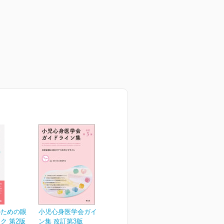
のための眼
小児心身医学会ガイドライ
ク 第2版
ン集 改訂第3版