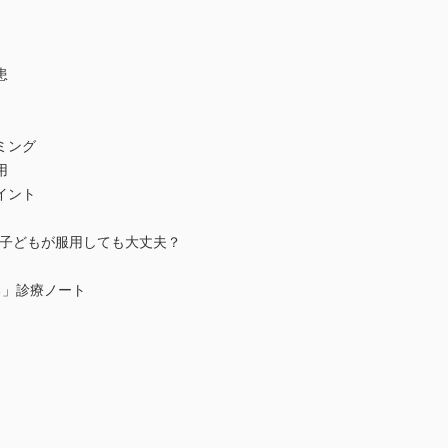
患
ミング
用
イント
を子どもが服用しても大丈夫？
る」診療ノート