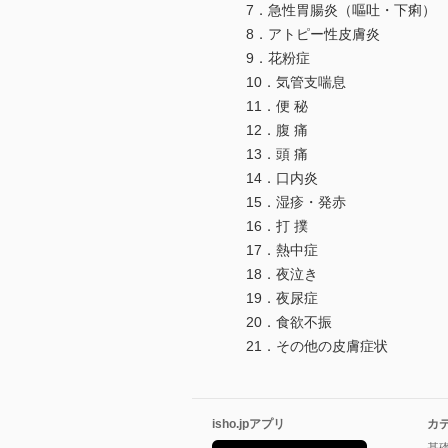
7．急性胃腸炎（嘔吐・下痢）
8．アトピー性皮膚炎
9．花粉症
10．気管支喘息
11．便 秘
12．腹 痛
13．頭 痛
14．口内炎
15．湿疹・発赤
16．打 撲
17．熱中症
18．夜泣き
19．夜尿症
20．食欲不振
21．その他の皮膚症状
isho.jpアプリ
カ