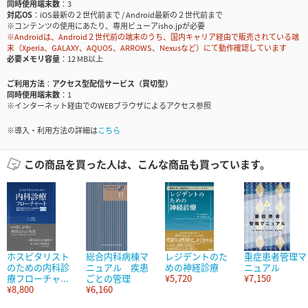
同時使用端末数
3
対応OS
iOS最新の２世代前まで / Android最新の２世代前まで
※コンテンツの使用にあたり、専用ビューアisho.jpが必要
※Androidは、Android２世代前の端末のうち、国内キャリア経由で販売されている端
末（Xperia、GALAXY、AQUOS、ARROWS、Nexusなど）にて動作確認しています
必要メモリ容量
12 MB以上
ご利用方法
アクセス型配信サービス（買切型）
同時使用端末数
1
※インターネット経由でのWEBブラウザによるアクセス参照
※導入・利用方法の詳細は
こちら
この商品を買った人は、こんな商品も買っています。
ホスピタリスト
総合内科病棟マ
レジデントのた
重症患者管理マ
のための内科診
ニュアル 疾患
めの神経診療
ニュアル
療フローチャ...
ごとの管理
¥5,720
¥7,150
¥8,800
¥6,160