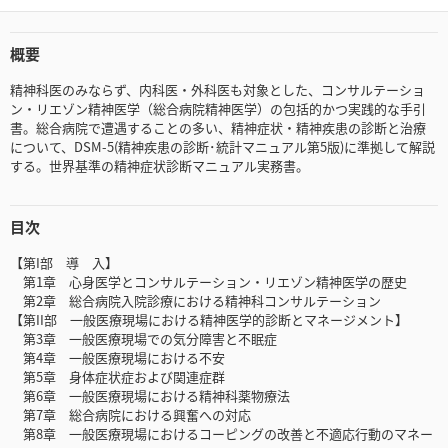
概要
精神科医のみならず、内科医・外科医も対象とした、コンサルテーショ
ン・リエゾン精神医学（総合病院精神医学）の包括的かつ実践的な手引
書。総合病院で遭遇することの多い、精神症状・精神疾患の診断と治療
について、DSM-5(精神疾患の診断･統計マニュアル第5版)に準拠して解説
する。世界基準の精神症状診断マニュアル実務書。
目次
【第I部 導 入】
第1章 心身医学とコンサルテーション・リエゾン精神医学の歴史
第2章 総合病院入院診療における精神科コンサルテーション
【第II部 一般医療現場における精神医学的診断とマネージメント】
第3章 一般医療現場での気分障害と不眠症
第4章 一般医療現場における不安
第5章 身体症状症および関連症群
第6章 一般医療現場における精神科薬物療法
第7章 総合病院における興奮への対応
第8章 一般医療現場におけるコーピングの改善と不適応行動のマネー