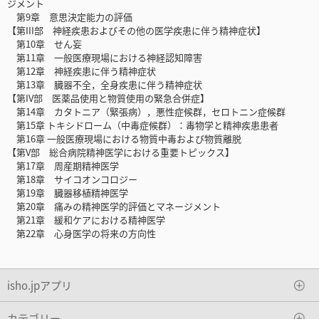
ジメント
第9章 意思決定能力の評価
【第III部 神経疾患およびその他の医学疾患に伴う精神症状】
第10章 せん妄
第11章 一般医療現場における神経認知障害
第12章 神経疾患に伴う精神症状
第13章 臓器不全，全身疾患に伴う精神症状
【第IV部 医薬品使用と物質使用の緊急合併症】
第14章 カタトニア（緊張病），悪性症候群，セロトニン症候群
第15章 トキシドローム（中毒症候群）：毒物学と精神疾患患者
第16章 一般医療現場における物質中毒および物質離脱
【第V部 総合病院精神医学における重要トピックス】
第17章 周産期精神医学
第18章 サイコオンコロジー
第19章 臓器移植精神医学
第20章 痛みの精神医学的評価とマネージメント
第21章 緩和ケアにおける精神医学
第22章 心身医学の将来の方向性
isho.jpアプリ
カテゴリー