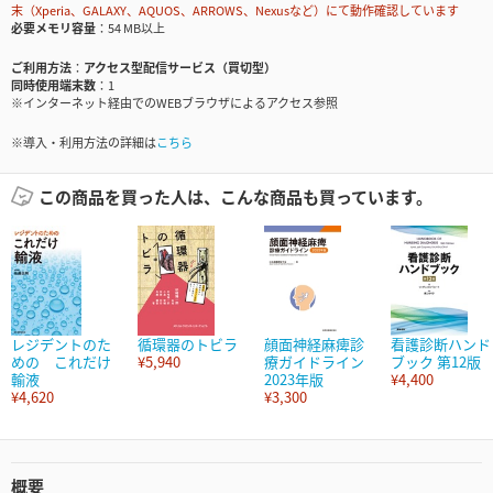
末（Xperia、GALAXY、AQUOS、ARROWS、Nexusなど）にて動作確認しています
必要メモリ容量
54 MB以上
ご利用方法
アクセス型配信サービス（買切型）
同時使用端末数
1
※インターネット経由でのWEBブラウザによるアクセス参照
※導入・利用方法の詳細は
こちら
この商品を買った人は、こんな商品も買っています。
レジデントのた
循環器のトビラ
顔面神経麻痺診
看護診断ハンド
めの これだけ
¥5,940
療ガイドライン
ブック 第12版
輸液
2023年版
¥4,400
¥4,620
¥3,300
概要