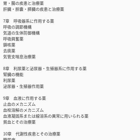
胃・腸の疾患と治療薬
肝臓・胆嚢・膵臓の疾患と治療薬
7章 呼吸器系に作用する薬
呼吸の調節機構
気道の生体防御機構
呼吸興奮薬
鎮咳薬
去痰薬
気管支喘息治療薬
8章 利尿薬と泌尿器・生殖器系に作用する薬
腎臓の機能
利尿薬
泌尿器・生殖器作用薬
9章 血液に作用する薬
止血のメカニズム
血栓溶解のメカニズム
血液凝固系または線溶系の異常に用いられる薬
貧血とその治療薬
10章 代謝性疾患とその治療薬
糖尿病