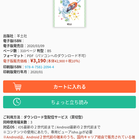
出版社
羊土社
電子版ISBN
電子版発売日
2020/03/09
ページ数
310ページ
判型
B5
フォーマット
PDF（パソコンへのダウンロード不可）
¥3,190
電子版販売価格：
(本体¥2,900＋税10％)
印刷版ISBN
978-4-7581-2094-4
印刷版発行年月
2020/01
カートに入れる
ちょっと立ち読み
ご利用方法
ダウンロード型配信サービス（買切型）
同時使用端末数
3
対応OS
iOS最新の２世代前まで / Android最新の２世代前まで
※コンテンツの使用にあたり、専用ビューアisho.jpが必要
※Androidは、Android２世代前の端末のうち、国内キャリア経由で販売されている端