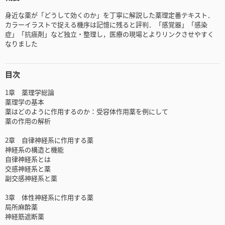
身近な薬が「どうして効くのか」を丁寧に解説した薬理定番テキスト．
カラーイラストで捉える機序は記憶に残ると評判．「感覚器」「感染
症」「抗癌剤」など独立・整理し，医療の現場とよりリンクさせやすく
なりました
目次
1章 薬理学総論
薬理学の基本
薬はどのように作用するのか：受容体作用薬を例にして
薬の作用の解析
2章 自律神経系に作用する薬
神経系の構造と機能
自律神経系とは
交感神経系と薬
副交感神経系と薬
3章 体性神経系に作用する薬
局所麻酔薬
神経筋遮断薬