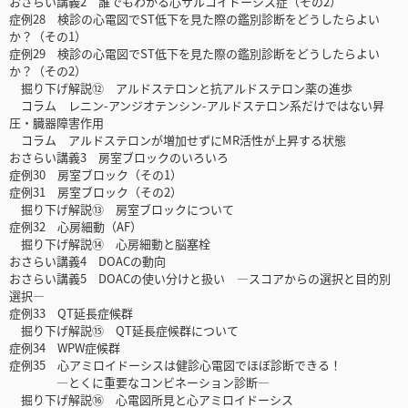
おさらい講義2 誰でもわかる心サルコイドーシス症（その2）
症例28 検診の心電図でST低下を見た際の鑑別診断をどうしたらよい
か？（その1）
症例29 検診の心電図でST低下を見た際の鑑別診断をどうしたらよい
か？（その2）
掘り下げ解説⑫ アルドステロンと抗アルドステロン薬の進歩
コラム レニン-アンジオテンシン-アルドステロン系だけではない昇
圧・臓器障害作用
コラム アルドステロンが増加せずにMR活性が上昇する状態
おさらい講義3 房室ブロックのいろいろ
症例30 房室ブロック（その1）
症例31 房室ブロック（その2）
掘り下げ解説⑬ 房室ブロックについて
症例32 心房細動（AF）
掘り下げ解説⑭ 心房細動と脳塞栓
おさらい講義4 DOACの動向
おさらい講義5 DOACの使い分けと扱い ―スコアからの選択と目的別
選択―
症例33 QT延長症候群
掘り下げ解説⑮ QT延長症候群について
症例34 WPW症候群
症例35 心アミロイドーシスは健診心電図でほぼ診断できる！
―とくに重要なコンビネーション診断―
掘り下げ解説⑯ 心電図所見と心アミロイドーシス