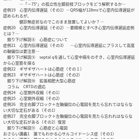
―「－75°」の孤立性左脚前枝ブロックをどう解釈するか―
症例19 心室内伝導遅延（その1）―QRS幅が128msで心室内伝導遅延が
認められるが，
健診無症状なのでこのまま放置してよいか？―
症例20 心室内伝導遅延（その2）―要精検とすべき心室内伝導遅延症例
とは？―
掘り下げ解説⑧ 心筋症について
症例21 心室内伝導遅延（その3） ―心室内伝導遅延にプラスして高度
の軸偏位は要注意―
掘り下げ解説⑨ septal qを通して心室中隔をのぞき，心室内伝導遅延
から心室筋を探る
症例22 ギザギザハートは心筋症（その１）
症例23 ギザギザハートは心筋症（その2）
掘り下げ解説⑩ 拡張相肥大型心筋症
コラム CRTDの適応
症例24 心室期外収縮（その1）
症例25 心室期外収縮（その2）
症例26 完全右脚ブロック＋左軸偏位の心電図を見たら忘れてはならな
い大切な定石がある（その1）
症例27 完全右脚ブロック＋左軸偏位の心電図を見たら忘れれはならな
い大切な定石がある（その2）復習
掘り下げ解説⑪ 心筋症と心電図
おさらい講義1 誰でもわかる心サルコイドーシス症（その1）