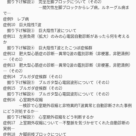
掘り下げ解説② 完全左脚ブロックについて（その2）
―間欠性左脚ブロックからレブ病，ルネーグル病ま
で―
症例9 レブ病
症例10 巨大陰性T波
掘り下げ解説③ 巨大陰性T波について
症例11 左房負荷（拡大）のみの心電図自動診断があったら何を考える
か
掘り下げ解説④ 巨大陰性T波とたこつぼ症候群
症例12 肥大型心筋症の診断―異常Q波の鑑別診断（非梗塞，非肥満例）
―（その1）
症例13 肥大型心筋症の診断―異常Q波の鑑別診断（非梗塞，非肥満例）
―（その2）
症例14 ブルガダ症候群（その1）
掘り下げ解説⑤ ブルガタ型心電図波形について（その1）
症例15 ブルガダ症候群（その2）
掘り下げ解説⑥ ブルガタ型心電図波形について（その2）
症例16 心室期外収縮
―検診で心室期外収縮と非特異的T波異常と自動診断された事例
にどう対処するか―
掘り下げ解説⑦ 心室期外収縮をどう判断するか
症例17 上室期外収縮について―不整脈を気づかせてくれた自動診断の
実例―
症例18 左脚前枝ブロックについて