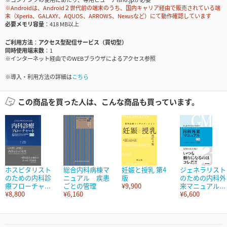
※Androidは、Android２世代前の端末のうち、国内キャリア経由で販売されている端
末（Xperia、GALAXY、AQUOS、ARROWS、Nexusなど）にて動作確認しています
必要メモリ容量
418 MB以上
ご利用方法
アクセス型配信サービス（買切型）
同時使用端末数
1
※インターネット経由でのWEBブラウザによるアクセス参照
※導入・利用方法の詳細は
こちら
この商品を買った人は、こんな商品も買っています。
ホスピタリスト
総合内科病棟マ
妊娠と授乳 第4
ジェネラリスト
のための内科診
ニュアル 疾患
版
のための内科外
療フローチャ...
ごとの管理
¥9,900
来マニュアル...
¥8,800
¥6,160
¥6,600