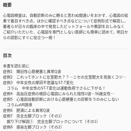
概要
心電図検査は，自動診断のみに頼ると思わぬ間違いをおかす．心電図の結
果で着目すべき点，ほかに確認すべき点などについて症例形式で解説し，
著者らが日々の臨床の中で発見したピットフォールや教訓をおしみなく
ご紹介いただいた．心電図を専門としない医師にも簡単に読めて，明日か
らの読影にすぐに役立つ一冊！
目次
本書を読む前に
症例1 陳旧性心筋梗塞と異常Q波
症例2 これってホントに左室肥大？？―ニセの左室肥大を見抜くコツ―
症例3 中年女性の摩訶不思議なST-T変化
コラム 中年女性のST-T変化は運動負荷でさらに下がる！
症例4 高血圧症例の検診心電図にみられた陰性U波―56歳女性―
症例5 心電図自動診断における心筋梗塞との診断をうのみにしない
コラムaVR誘導
症例6 肥満による異常Q波
症例7 完全左脚ブロック（その1）
掘り下げ解説① 完全左脚ブロックについて（その1）
症例8 感染左脚ブロック（その2）