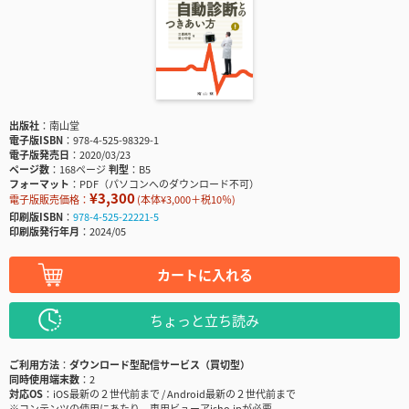
出版社
南山堂
電子版ISBN
978-4-525-98329-1
電子版発売日
2020/03/23
ページ数
168ページ
判型
B5
フォーマット
PDF（パソコンへのダウンロード不可）
¥3,300
電子版販売価格：
(本体¥3,000＋税10％)
印刷版ISBN
978-4-525-22221-5
印刷版発行年月
2024/05
カートに入れる
ちょっと立ち読み
ご利用方法
ダウンロード型配信サービス（買切型）
同時使用端末数
2
対応OS
iOS最新の２世代前まで / Android最新の２世代前まで
※コンテンツの使用にあたり、専用ビューアisho.jpが必要