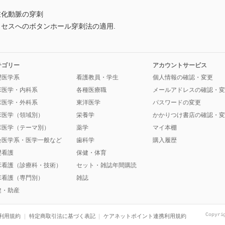
化動脈の穿刺
セスへのボタンホール穿刺法の適用.
テゴリー
アカウントサービス
礎医学系
看護教員・学生
個人情報の確認・変更
床医学・内科系
各種医療職
メールアドレスの確認・変
床医学・外科系
東洋医学
パスワードの変更
床医学（領域別）
栄養学
かかりつけ書店の確認・変
床医学（テーマ別）
薬学
マイ本棚
会医学系・医学一般など
歯科学
購入履歴
礎看護
保健・体育
床看護（診療科・技術）
セット・雑誌年間購読
床看護（専門別）
雑誌
健・助産
Copyri
利用規約
特定商取引法に基づく表記
ケアネットポイント連携利用規約