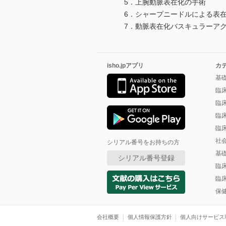
5．上腕動脈表在化の手術
6．シャープニードルによる表在
7．動脈表在化バスキュラーアク
isho.jpアプリ
カ
基
臨
臨
臨
臨
社
シリアル番号をお持ちの方
基
シリアル番号登録
臨
臨
保
会社概要
個人情報保護方針
個人向けサービス