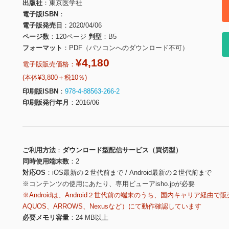
出版社
東京医学社
電子版ISBN
電子版発売日
2020/04/06
ページ数
120ページ
判型
B5
フォーマット
PDF（パソコンへのダウンロード不可）
¥4,180
電子版販売価格：
(本体¥3,800＋税10％)
印刷版ISBN
978-4-88563-266-2
印刷版発行年月
2016/06
ご利用方法
ダウンロード型配信サービス（買切型）
同時使用端末数
2
対応OS
iOS最新の２世代前まで / Android最新の２世代前まで
※コンテンツの使用にあたり、専用ビューアisho.jpが必要
※Androidは、Android２世代前の端末のうち、国内キャリア経由で販
AQUOS、ARROWS、Nexusなど）にて動作確認しています
必要メモリ容量
24 MB以上