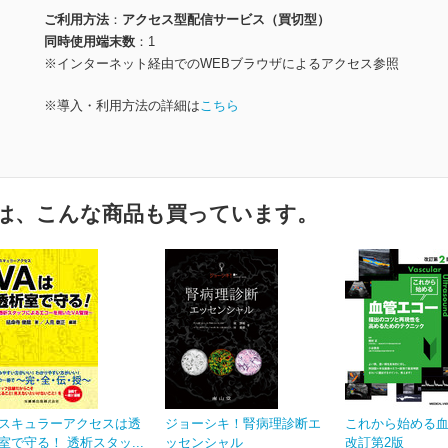
ご利用方法
アクセス型配信サービス（買切型）
同時使用端末数
1
※インターネット経由でのWEBブラウザによるアクセス参照
※導入・利用方法の詳細は
こちら
は、こんな商品も買っています。
スキュラーアクセスは透
ジョーシキ！腎病理診断エ
これから始める
室で守る！ 透析スタッ...
ッセンシャル
改訂第2版