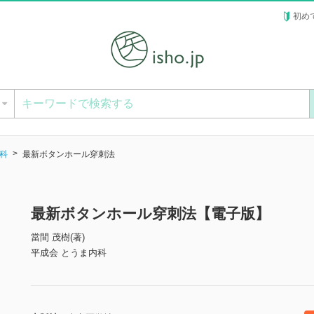
初め
ー
科
最新ボタンホール穿刺法
最新ボタンホール穿刺法【電子版】
當間 茂樹(著)
平成会 とうま内科