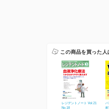
この商品を買った人
レジデントノート Vol.21
バ
No.18
析