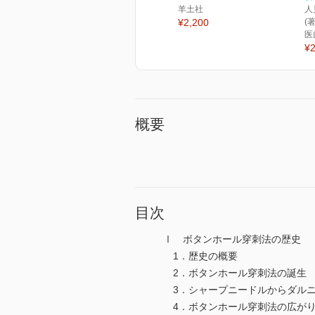
羊土社
人
¥2,200
(著
医
¥2
概要
目次
Ⅰ ボタンホール穿刺法の歴史
1．歴史の概要
2．ボタンホール穿刺法の誕生
3．シャープニードルからダル
4．ボタンホール穿刺法の広が