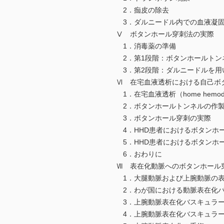
2．痂皮の除去
3．ダルニードル内での血液凝固
Ⅴ ボタンホール穿刺法の実際
1．消毒薬の準備
2．第1段階：ボタンホールトン
3．第2段階：ダルニードルを用
Ⅵ 在宅血液透析における自己ボ
1．在宅血液透析（home hemod
2．ボタンホールトンネルの作
3．ボタンホール穿刺の実際
4．HHD患者におけるボタンホ
5．HHD患者におけるボタンホ
6．おわりに
Ⅶ 表在化動脈へのボタンホール
1．大腿動脈および上腕動脈の表
2．わが国における動脈表在化バ
3．上腕動脈表在化バスキュラー
4．上腕動脈表在化バスキュラー