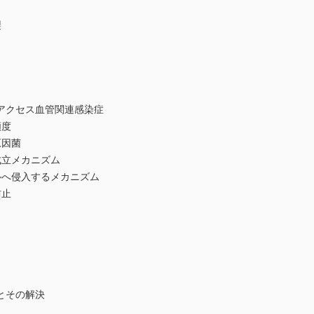
製
アクセス血管関連感染症
頻度
原因菌
立メカニズム
へ侵入するメカニズム
防止
とその解決