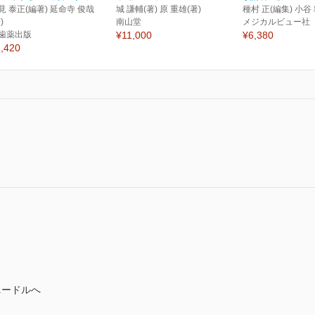
見 泰正(編著) 延命寺 俊哉
城 謙輔(著) 原 重雄(著)
種村 正(編集) 小谷
)
南山堂
メジカルビュー社
歯薬出版
¥11,000
¥6,380
,420
ニードルへ
り