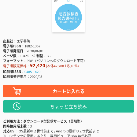
出版社
医学書院
電子版ISSN
1882-1367
電子版発売日
2020/06/01
ページ数
104ページ
判型
B5
フォーマット
PDF（パソコンへのダウンロード不可）
¥2,420
電子版販売価格：
(本体¥2,200＋税10％)
印刷版ISSN
0485-1420
印刷版発行年月
2020/05
カートに入れる
ちょっと立ち読み
ご利用方法
ダウンロード型配信サービス（買切型）
同時使用端末数
3
対応OS
iOS最新の２世代前まで / Android最新の２世代前まで
※コンテンツの使用にあたり、専用ビューアisho.jpが必要