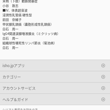
末梢（下肢）動脈閉塞症
小谷 敦志
■IV．体表超音波
浸潤性乳管癌 硬性型
前田 奈緒子
甲状腺乳頭癌（嚢胞形成性乳頭癌）
白石 周一
IgG4関連涙腺唾液腺炎（ミクリッツ病）
白石 周一
組織球性壊死性リンパ節炎（菊池病）
白石 周一
isho.jpアプリ
カテゴリー
アカウントサービス
ヘルプ＆ガイド
シリアル番号をお持ちの方