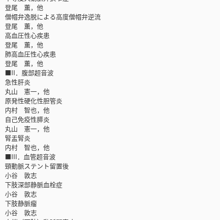
登尾 薫，他
僧帽弁逸脱による高度僧帽弁逆流
登尾 薫，他
高血圧性心疾患
登尾 薫，他
肺高血圧性心疾患
登尾 薫，他
■II．腹部超音波
急性肝炎
丸山 憲一，他
原発性硬化性胆管炎
内村 智也，他
自己免疫性膵炎
丸山 憲一，他
腎盂腎炎
内村 智也，他
■III．血管超音波
頸動脈ステント留置後
小谷 敦志
下肢深部静脈血栓症
小谷 敦志
下肢静脈瘤
小谷 敦志