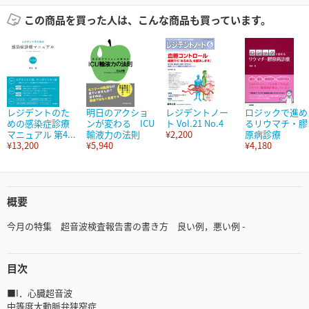
この商品を買った人は、こんな商品も買っています。
レジデントのた
明日のアクショ
レジデントノー
ロジックで進め
めの感染症診療
ンが変わる ICU
ト Vol.21 No.4
るリウマチ・膠
マニュアル 第4...
輸液力の法則
¥2,200
原病診療
¥13,200
¥5,940
¥4,180
概要
今月の特集 超音波検査報告書の書き方 良い例，悪い例 -
目次
■I．心臓超音波
中等度大動脈弁狭窄症