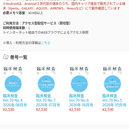
※Androidは、Android２世代前の端末のうち、国内キャリア経由で販売されている端
末（Xperia、GALAXY、AQUOS、ARROWS、Nexusなど）にて動作確認しています
必要メモリ容量
40 MB以上
ご利用方法
アクセス型配信サービス（買切型）
同時使用端末数
1
※インターネット経由でのWEBブラウザによるアクセス参照
※導入・利用方法の詳細は
こちら
巻号一覧
臨床検査
臨床検査
臨床検査
臨床検査
Vol.70 No.8
Vol.70 No.7
Vol.70 No.6
Vol.70 No.5
2026年 08月号
2026年 07月号
2026年 06月号
2026年 05月号
¥2,530
¥2,530
¥2,530
¥2,530